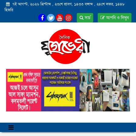
৭ই আগস্ট, ২০২৬ খ্রিস্টাব্দ
,
২৩শে শ্রাবণ, ১৪৩৩ বঙ্গাব্দ
,
২৪শে সফর, ১৪৪৮
হিজরি
সার্চ
আপনি ও লিখুন