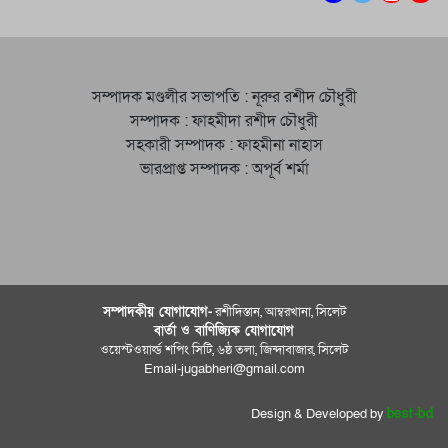
সম্পাদক মণ্ডলীর সভাপতি : নূরুর রশীদ চৌধুরী
সম্পাদক : ফাহমীদা রশীদ চৌধুরী
সহকারী সম্পাদক : ফাহমীনা নাহাস
ভারপ্রাপ্ত সম্পাদক : অপূর্ব শর্মা
সম্পাদকীয় যােগাযোগ-
রশীদিস্তান, আম্বরখানা, সিলেট
বার্তা ও বাণিজ্যিক যোগাযােগ
ওয়েস্টওয়ার্ল্ড শপিং সিটি, ৬ষ্ঠ তলা, জিন্দাবাজার, সিলেট
Email-jugabheri@gmail.com
Design & Developed by
best-bd