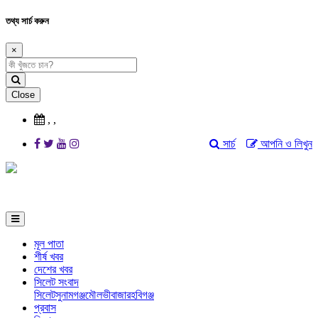
তথ্য সার্চ করুন
×
Close
,
,
সার্চ
আপনি ও লিখুন
মূল পাতা
শীর্ষ খবর
দেশের খবর
সিলেট সংবাদ
সিলেট
সুনামগঞ্জ
মৌলভীবাজার
হবিগঞ্জ
প্রবাস