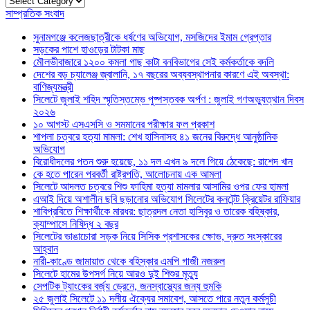
সাম্প্রতিক সংবাদ
সুনামগঞ্জে কলেজছাত্রীকে ধর্ষণের অভিযোগ, মসজিদের ইমাম গ্রেপ্তার
সড়কের পাশে হাওড়ের টাটকা মাছ
মৌলভীবাজারে ১২০০ কমলা গাছ কাটা বনবিভাগের সেই কর্মকর্তাকে বদলি
দেশের বড় চ্যালেঞ্জ জ্বালানি, ১৭ বছরের অব্যবস্থাপনার কারণে এই অবস্থা:
বাণিজ্যমন্ত্রী
সিলেটে জুলাই শহিদ স্মৃতিস্তম্ভে পুষ্পস্তবক অর্পণ : জুলাই গণঅভ্যুত্থান দিবস
২০২৬
১০ আগস্ট এসএসসি ও সমমানের পরীক্ষার ফল প্রকাশ
শাপলা চত্বরে হত্যা মামলা: শেখ হাসিনাসহ ৪১ জনের বিরুদ্ধে আনুষ্ঠানিক
অভিযোগ
বিরোধীদলের পতন শুরু হয়েছে, ১১ দল এখন ৯ দলে গিয়ে ঠেকেছে: রাশেদ খান
কে হতে পারেন পরবর্তী রাষ্ট্রপতি, আলোচনায় এক আমলা
সিলেটে আদলত চত্বরে শিশু ফাহিমা হত্যা মামলার আসামির ওপর ফের হামলা
এআই দিয়ে অশালীন ছবি ছড়ানোর অভিযোগ সিলেটের কনটেন্ট ক্রিয়েটর রাফিয়ার
শাবিপ্রবিতে শিক্ষার্থীকে মারধর: ছাত্রদল নেতা হাসিবুর ও তারেক বহিষ্কার,
ক্যাম্পাসে নিষিদ্ধ ২ বছর
সিলেটের ভাঙাচোরা সড়ক নিয়ে সিসিক প্রশাসকের ক্ষোভ, দ্রুত সংস্কারের
আহ্বান
নারী-কাণ্ডে জামায়াত থেকে বহিস্কার এমপি গাজী নজরুল
সিলেটে হামের উপসর্গ নিয়ে আরও দুই শিশুর মৃত্যু
সেপটিক ট্যাংকের বর্জ্য ড্রেনে, জনস্বাস্থ্যের জন্য হুমকি
২৫ জুলাই সিলেটে ১১ দলীয় ঐক্যের সমাবেশ, আসতে পারে নতুন কর্মসুচী