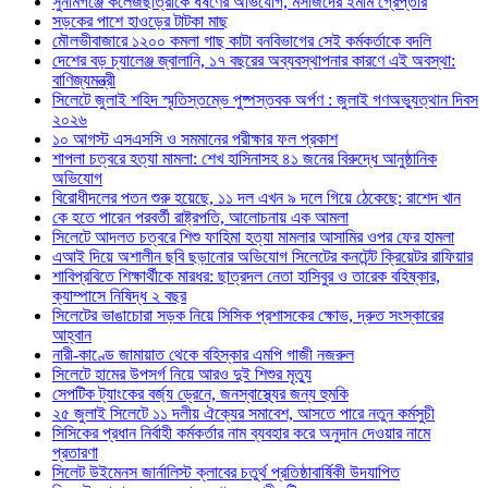
সুনামগঞ্জে কলেজছাত্রীকে ধর্ষণের অভিযোগ, মসজিদের ইমাম গ্রেপ্তার
সড়কের পাশে হাওড়ের টাটকা মাছ
মৌলভীবাজারে ১২০০ কমলা গাছ কাটা বনবিভাগের সেই কর্মকর্তাকে বদলি
দেশের বড় চ্যালেঞ্জ জ্বালানি, ১৭ বছরের অব্যবস্থাপনার কারণে এই অবস্থা:
বাণিজ্যমন্ত্রী
সিলেটে জুলাই শহিদ স্মৃতিস্তম্ভে পুষ্পস্তবক অর্পণ : জুলাই গণঅভ্যুত্থান দিবস
২০২৬
১০ আগস্ট এসএসসি ও সমমানের পরীক্ষার ফল প্রকাশ
শাপলা চত্বরে হত্যা মামলা: শেখ হাসিনাসহ ৪১ জনের বিরুদ্ধে আনুষ্ঠানিক
অভিযোগ
বিরোধীদলের পতন শুরু হয়েছে, ১১ দল এখন ৯ দলে গিয়ে ঠেকেছে: রাশেদ খান
কে হতে পারেন পরবর্তী রাষ্ট্রপতি, আলোচনায় এক আমলা
সিলেটে আদলত চত্বরে শিশু ফাহিমা হত্যা মামলার আসামির ওপর ফের হামলা
এআই দিয়ে অশালীন ছবি ছড়ানোর অভিযোগ সিলেটের কনটেন্ট ক্রিয়েটর রাফিয়ার
শাবিপ্রবিতে শিক্ষার্থীকে মারধর: ছাত্রদল নেতা হাসিবুর ও তারেক বহিষ্কার,
ক্যাম্পাসে নিষিদ্ধ ২ বছর
সিলেটের ভাঙাচোরা সড়ক নিয়ে সিসিক প্রশাসকের ক্ষোভ, দ্রুত সংস্কারের
আহ্বান
নারী-কাণ্ডে জামায়াত থেকে বহিস্কার এমপি গাজী নজরুল
সিলেটে হামের উপসর্গ নিয়ে আরও দুই শিশুর মৃত্যু
সেপটিক ট্যাংকের বর্জ্য ড্রেনে, জনস্বাস্থ্যের জন্য হুমকি
২৫ জুলাই সিলেটে ১১ দলীয় ঐক্যের সমাবেশ, আসতে পারে নতুন কর্মসুচী
সিসিকের প্রধান নির্বাহী কর্মকর্তার নাম ব্যবহার করে অনুদান দেওয়ার নামে
প্রতারণা
সিলেট উইমেনস জার্নালিস্ট ক্লাবের চতুর্থ প্রতিষ্ঠাবার্ষিকী উদযাপিত