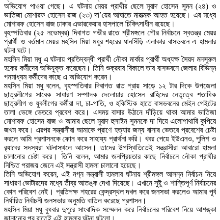
অভিযোগ পাওয়া গেছে। এ ঘটনায় মেয়র প্রাথীর ছেলে মুরাদ হোসেন সুমন (২৪) ও
ভাতিজা মোশারফ হোসেন রাজ (২৩) দা’য়ের আঘাতে মারাত্মক আহত হয়েছে। এর মধ্যে
মোশারফ হোসেন রাজ ঢাকার এভারকেয়ার হাসপালে চিকিৎসাধীন রয়েছে।
বৃহস্পতিবার (২৫ নভেম্বর) দিবাগত গভীর রাতে শ্রীমঙ্গলে পৌর নির্বাচনে স্বতন্ত্র মেয়র
প্রার্থী ও বর্তমান মেয়র মহসিন মিয়া মধুর শহরের ধানসিঁড়ি এলাকার বাসভবনে এ হামলার
ঘটনা ঘটে।
মহসিন মিয়া মধু এ ঘটনায় প্রতিদ্বন্ধী প্রার্থী নৌকা মার্কার প্রার্থী অধ্যক্ষ সৈয়দ মনসুরুল
হকের কর্মীদের অভিযুক্ত করেছেন। তিনি শুক্রবার বিকালে তার বাসভবনে জেলার বিভিন্ন
গনমাধ্যম কর্মীদের কাছে এ অভিযোগ করেন।
মহসিন মিয়া মধু বলেন, বৃহস্পতিবার দিবাগত রাত প্রায় সাড়ে ১২ টার দিকে উপজেলা
ছাত্রলীগের সাবেক সাধারণ সম্পাদক দেলোয়ার হোসেন রাহিদের নেতৃত্বে শতাধিক
ছাত্রলীগ ও যুবলীগের কর্মীরা দা, চা-পাতি, ও হকিস্টিক হাতে বাসভবনের মেইন গেইটের
তালা ভেঙ্গে ভেতরে প্রবেশ করে। এসময় বাসার উঠানে দাঁড়িয়ে থাকা আমার ভাতিজা
মোশারফ হোসেন রাজ ও আমার ছেলে মুরাদ হুসাইন সুমনকে দা দিয়ে এলোপাথারি কুপিয়ে
জখম করে। এরপর সন্ত্রাসীরা আমাকে প্রাণে হত্যার জন্য বাসার ভেতরে প্রবেশের চেষ্টা
করলে আমি প্রশাসনকে ফোন করে সাহায্য প্রার্থনা করি। খবর পেয়ে ইউএনও, পুলিশ ও
র‌্যাবের সদস্যরা ঘটনাস্থলে আসেন। তাদের উপস্থিতিতেই সন্ত্রাসীরা আবারো হামলা
চালানোর চেষ্টা করে। তিনি বলেন, আমার জনপ্রিয়তার কাছে নির্বাচনে নৌকা প্রার্থীর
নিশ্চিত পরাজয় জেনে এই সন্ত্রাসী হামলা চালানো হয়েছে।
তিনি অভিযোগ করেন, এই নগ্ন সন্ত্রাসী হামলার ঘটনায় শ্রীমঙ্গল আসন্ন নির্বাচন নিয়ে
সাধারণ ভোটারদের মধ্যে তীব্র আতঙ্ক দেখা দিয়েছে। এখানে সুষ্টু ও শান্তিপূর্ণ নির্বাচনের
কোন পরিবেশ নেই। প্রতিপক্ষ শহরের কেন্দ্রস্থল দখল করে জনসভা করলেও আমার পূর্ব
নির্ধারিত নির্বাচনী জনসভার অনুমতি বাতিল করেছে প্রশাসন।
মহসিন মিয়া মধু বুধবার দুপুরে সাংবাদিক সম্মেলন করে নির্বাচনের পরিবেশ নিয়ে আশঙ্কা
জানানোর পর রাতেই এই হামলার ঘটনা ঘটলো।