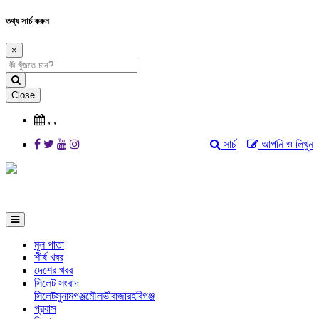
তথ্য সার্চ করুন
×
Close
,
,
সার্চ
আপনি ও লিখুন
মূল পাতা
শীর্ষ খবর
দেশের খবর
সিলেট সংবাদ
সিলেট
সুনামগঞ্জ
মৌলভীবাজার
হবিগঞ্জ
প্রবাস