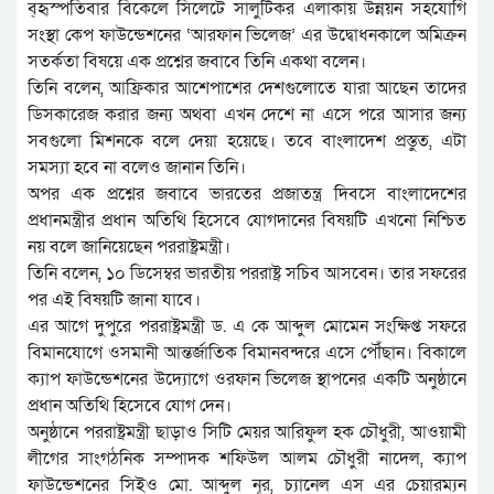
ব্হৃস্পতিবার বিকেলে সিলেটে সালুটিকর এলাকায় উন্নয়ন সহযোগি
সংস্থা কেপ ফাউন্ডেশনের ‘আরফান ভিলেজ’ এর উদ্বোধনকালে অমিক্রন
সতর্কতা বিষয়ে এক প্রশ্নের জবাবে তিনি একথা বলেন।
তিনি বলেন, আফ্রিকার আশেপাশের দেশগুলোতে যারা আছেন তাদের
ডিসকারেজ করার জন্য অথবা এখন দেশে না এসে পরে আসার জন্য
সবগুলো মিশনকে বলে দেয়া হয়েছে। তবে বাংলাদেশ প্রস্তুত, এটা
সমস্যা হবে না বলেও জানান তিনি।
অপর এক প্রশ্নের জবাবে ভারতের প্রজাতন্ত্র দিবসে বাংলাদেশের
প্রধানমন্ত্রীর প্রধান অতিথি হিসেবে যোগদানের বিষয়টি এখনো নিশ্চিত
নয় বলে জানিয়েছেন পররাষ্ট্রমন্ত্রী।
তিনি বলেন, ১০ ডিসেম্বর ভারতীয় পররাষ্ট্র সচিব আসবেন। তার সফরের
পর এই বিষয়টি জানা যাবে।
এর আগে দুপুরে পররাষ্ট্রমন্ত্রী ড. এ কে আব্দুল মোমেন সংক্ষিপ্ত সফরে
বিমানযোগে ওসমানী আন্তর্জাতিক বিমানবন্দরে এসে পৌঁছান। বিকালে
ক্যাপ ফাউন্ডেশনের উদ্যোগে ওরফান ভিলেজ স্থাপনের একটি অনুষ্ঠানে
প্রধান অতিথি হিসেবে যোগ দেন।
অনুষ্ঠানে পররাষ্ট্রমন্ত্রী ছাড়াও সিটি মেয়র আরিফুল হক চৌধুরী, আওয়ামী
লীগের সাংগঠনিক সম্পাদক শফিউল আলম চৌধুরী নাদেল, ক্যাপ
ফাউন্ডেশনের সিইও মো. আব্দুল নূর, চ্যানেল এস এর চেয়ারম্যন