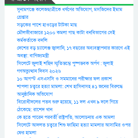
সুনামগঞ্জে কলেজছাত্রীকে ধর্ষণের অভিযোগ, মসজিদের ইমাম
গ্রেপ্তার
সড়কের পাশে হাওড়ের টাটকা মাছ
মৌলভীবাজারে ১২০০ কমলা গাছ কাটা বনবিভাগের সেই
কর্মকর্তাকে বদলি
দেশের বড় চ্যালেঞ্জ জ্বালানি, ১৭ বছরের অব্যবস্থাপনার কারণে এই
অবস্থা: বাণিজ্যমন্ত্রী
সিলেটে জুলাই শহিদ স্মৃতিস্তম্ভে পুষ্পস্তবক অর্পণ : জুলাই
গণঅভ্যুত্থান দিবস ২০২৬
১০ আগস্ট এসএসসি ও সমমানের পরীক্ষার ফল প্রকাশ
শাপলা চত্বরে হত্যা মামলা: শেখ হাসিনাসহ ৪১ জনের বিরুদ্ধে
আনুষ্ঠানিক অভিযোগ
বিরোধীদলের পতন শুরু হয়েছে, ১১ দল এখন ৯ দলে গিয়ে
ঠেকেছে: রাশেদ খান
কে হতে পারেন পরবর্তী রাষ্ট্রপতি, আলোচনায় এক আমলা
সিলেটে আদলত চত্বরে শিশু ফাহিমা হত্যা মামলার আসামির ওপর
ফের হামলা