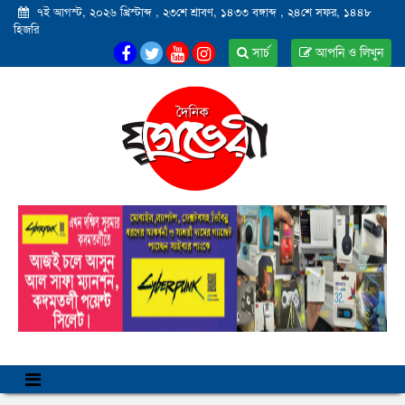
৭ই আগস্ট, ২০২৬ খ্রিস্টাব্দ
,
২৩শে শ্রাবণ, ১৪৩৩ বঙ্গাব্দ
,
২৪শে সফর, ১৪৪৮
হিজরি
সার্চ
আপনি ও লিখুন