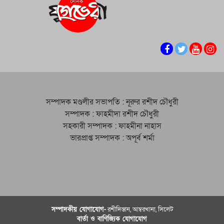
সম্পাদক মণ্ডলীর সভাপতি : নূরুর রশীদ চৌধুরী
সম্পাদক : ফাহমীদা রশীদ চৌধুরী
সহকারী সম্পাদক : ফাহমীনা নাহাস
ভারপ্রাপ্ত সম্পাদক : অপূর্ব শর্মা
সম্পাদকীয় যােগাযোগ-
রশীদিস্তান, আম্বরখানা, সিলেট
বার্তা ও বাণিজ্যিক যোগাযােগ