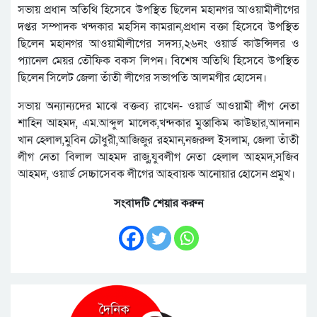
সভায় প্রধান অতিথি হিসেবে উপস্থিত ছিলেন মহানগর আওয়ামীলীগের
দপ্তর সম্পাদক খন্দকার মহসিন কামরান,প্রধান বক্তা হিসেবে উপস্থিত
ছিলেন মহানগর আওয়ামীলীগের সদস্য,২৬নং ওয়ার্ড কাউন্সিলর ও
প্যানেল মেয়র তৌফিক বকস লিপন। বিশেষ অতিথি হিসেবে উপস্থিত
ছিলেন সিলেট জেলা তাঁতী লীগের সভাপতি আলমগীর হোসেন।
সভায় অন্যান্যদের মাঝে বক্তব্য রাখেন- ওয়ার্ড আওয়ামী লীগ নেতা
শাহিন আহমদ, এম.আব্দুল মালেক,খন্দকার মুস্তাকিম কাউছার,আদনান
খান হেলাল,মুবিন চৌধুরী,আজিজুর রহমান,নজরুল ইসলাম, জেলা তাঁতী
লীগ নেতা বিলাল আহমদ রাজু,যুবলীগ নেতা হেলাল আহমদ,সজিব
আহমদ, ওয়ার্ড সেচ্চাসেবক লীগের আহবায়ক আনোয়ার হোসেন প্রমুখ।
সংবাদটি শেয়ার করুন