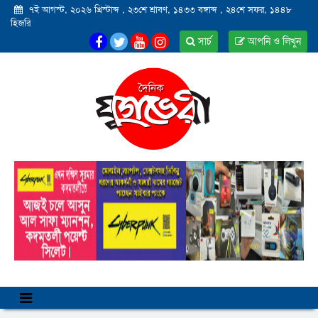
৭ই আগস্ট, ২০২৬ খ্রিস্টাব্দ
,
২৩শে শ্রাবণ, ১৪৩৩ বঙ্গাব্দ
,
২৪শে সফর, ১৪৪৮
হিজরি
সার্চ
আপনি ও লিখুন