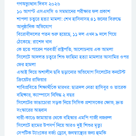
গণঅভ্যুত্থান দিবস ২০২৬
১০ আগস্ট এসএসসি ও সমমানের পরীক্ষার ফল প্রকাশ
শাপলা চত্বরে হত্যা মামলা: শেখ হাসিনাসহ ৪১ জনের বিরুদ্ধে
আনুষ্ঠানিক অভিযোগ
বিরোধীদলের পতন শুরু হয়েছে, ১১ দল এখন ৯ দলে গিয়ে
ঠেকেছে: রাশেদ খান
কে হতে পারেন পরবর্তী রাষ্ট্রপতি, আলোচনায় এক আমলা
সিলেটে আদলত চত্বরে শিশু ফাহিমা হত্যা মামলার আসামির ওপর
ফের হামলা
এআই দিয়ে অশালীন ছবি ছড়ানোর অভিযোগ সিলেটের কনটেন্ট
ক্রিয়েটর রাফিয়ার
শাবিপ্রবিতে শিক্ষার্থীকে মারধর: ছাত্রদল নেতা হাসিবুর ও তারেক
বহিষ্কার, ক্যাম্পাসে নিষিদ্ধ ২ বছর
সিলেটের ভাঙাচোরা সড়ক নিয়ে সিসিক প্রশাসকের ক্ষোভ, দ্রুত
সংস্কারের আহ্বান
নারী-কাণ্ডে জামায়াত থেকে বহিস্কার এমপি গাজী নজরুল
সিলেটে হামের উপসর্গ নিয়ে আরও দুই শিশুর মৃত্যু
সেপটিক ট্যাংকের বর্জ্য ড্রেনে, জনস্বাস্থ্যের জন্য হুমকি