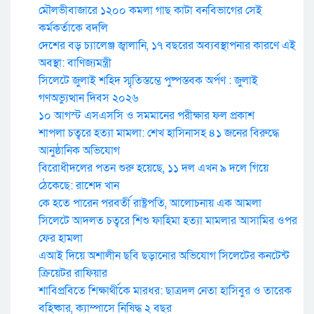
মৌলভীবাজারে ১২০০ কমলা গাছ কাটা বনবিভাগের সেই
কর্মকর্তাকে বদলি
দেশের বড় চ্যালেঞ্জ জ্বালানি, ১৭ বছরের অব্যবস্থাপনার কারণে এই
অবস্থা: বাণিজ্যমন্ত্রী
সিলেটে জুলাই শহিদ স্মৃতিস্তম্ভে পুষ্পস্তবক অর্পণ : জুলাই
গণঅভ্যুত্থান দিবস ২০২৬
১০ আগস্ট এসএসসি ও সমমানের পরীক্ষার ফল প্রকাশ
শাপলা চত্বরে হত্যা মামলা: শেখ হাসিনাসহ ৪১ জনের বিরুদ্ধে
আনুষ্ঠানিক অভিযোগ
বিরোধীদলের পতন শুরু হয়েছে, ১১ দল এখন ৯ দলে গিয়ে
ঠেকেছে: রাশেদ খান
কে হতে পারেন পরবর্তী রাষ্ট্রপতি, আলোচনায় এক আমলা
সিলেটে আদলত চত্বরে শিশু ফাহিমা হত্যা মামলার আসামির ওপর
ফের হামলা
এআই দিয়ে অশালীন ছবি ছড়ানোর অভিযোগ সিলেটের কনটেন্ট
ক্রিয়েটর রাফিয়ার
শাবিপ্রবিতে শিক্ষার্থীকে মারধর: ছাত্রদল নেতা হাসিবুর ও তারেক
বহিষ্কার, ক্যাম্পাসে নিষিদ্ধ ২ বছর