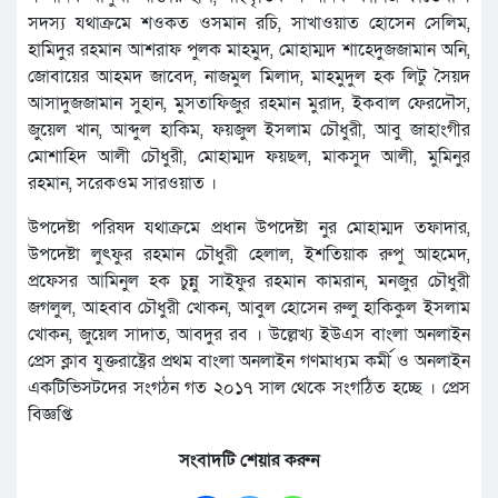
সদস্য যথাক্রমে শওকত ওসমান রচি, সাখাওয়াত হোসেন সেলিম,
হামিদুর রহমান আশরাফ পুলক মাহমুদ, মোহাম্মদ শাহেদুজজামান অনি,
জোবায়ের আহমদ জাবেদ, নাজমুল মিলাদ, মাহমুদুল হক লিটু সৈয়দ
আসাদুজজামান সুহান, মুসতাফিজুর রহমান মুরাদ, ইকবাল ফেরদৌস,
জুয়েল খান, আব্দুল হাকিম, ফয়জুল ইসলাম চৌধুরী, আবু জাহাংগীর
মোশাহিদ আলী চৌধুরী, মোহাম্মদ ফয়ছল, মাকসুদ আলী, মুমিনুর
রহমান, সরেকওম সারওয়াত ।
উপদেষ্টা পরিষদ যথাক্রমে প্রধান উপদেষ্টা নুর মোহাম্মদ তফাদার,
উপদেষ্টা লুৎফুর রহমান চৌধুরী হেলাল, ইশতিয়াক রুপু আহমেদ,
প্রফেসর আমিনুল হক চুন্নু সাইফুর রহমান কামরান, মনজুর চৌধুরী
জগলুল, আহবাব চৌধুরী খোকন, আবুল হোসেন রুলু হাকিকুল ইসলাম
খোকন, জুয়েল সাদাত, আবদুর রব । উল্লেখ্য ইউএস বাংলা অনলাইন
প্রেস ক্লাব যুক্তরাষ্ট্রের প্রথম বাংলা অনলাইন গণমাধ্যম কর্মী ও অনলাইন
একটিভিসটদের সংগঠন গত ২০১৭ সাল থেকে সংগঠিত হচ্ছে । প্রেস
বিজ্ঞপ্তি
সংবাদটি শেয়ার করুন