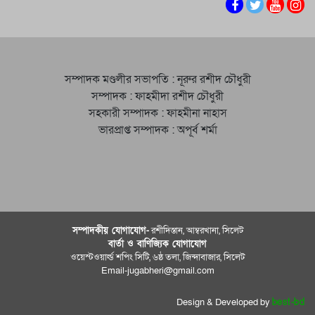
সম্পাদক মণ্ডলীর সভাপতি : নূরুর রশীদ চৌধুরী
সম্পাদক : ফাহমীদা রশীদ চৌধুরী
সহকারী সম্পাদক : ফাহমীনা নাহাস
ভারপ্রাপ্ত সম্পাদক : অপূর্ব শর্মা
সম্পাদকীয় যােগাযোগ-
রশীদিস্তান, আম্বরখানা, সিলেট
বার্তা ও বাণিজ্যিক যোগাযােগ
ওয়েস্টওয়ার্ল্ড শপিং সিটি, ৬ষ্ঠ তলা, জিন্দাবাজার, সিলেট
Email-jugabheri@gmail.com
Design & Developed by
best-bd