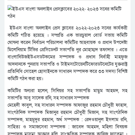
ইউএস বাংলা অনলাইন প্রেস ক্লাবের ২০২২-২০২৩ সনের কার্যকরী
কমিটি গঠিত হয়েছে । সম্প্রতি এক ভারচুয়াল বোর্ড সভায় কমিটি
ঘোষনা করেন নির্বাচন পরিচালনা কমিটির আহবায়ক ও প্রধান উপদেষ্টা
মিলেনিয়াম টিভির প্রেসিডেনট সভাপতি নুর মোহাম্মদ তফাদার । এতে
বাংলানিউজইউএসডটকমের সম্পাদক ও প্রধান নির্বাহী মাহফুজ
আদনানকে পুনরায় সভাপতি ও টাইমসটোয়েনটিফোরডটনেটের যুক্তরাষ্ট্র
প্রতিনিধি সোহেল হোসাইনকে সাধারন সম্পাদক করে ৩৩ সদস্য বিশিষ্ট
কমিটি গঠন করা হয়।
কমিটির অন্যরা হলেন, সিনিয়র সহ সভাপতি মাছুম আহমদ, সহ
সভাপতি আবু সাদেক রনি, সহ সাধারন সম্পাদক
মেহেদী কাবুল, সহ সাধারন সম্পাদক আফাজুর রহমান চৌধুরী ফাহাদ,
সাংগঠনিক সম্পাদক মিজানুর রহমান চৌধুরী মিজান, সহ সাংগঠনিক
সম্পাদক, মাহমুদুর রহমান, অর্থ সম্পাদক : রেদওয়ানুল ইসলাম রনি,
সাহিত্য ও সমাজসেবা সম্পাদক : জাবেদ আহমদ, মহিলা বিষয়ক
সম্পাদক মাসুমা আক্তার হলি, সাংস্কৃতিক সম্পাদক কানিজ ফাতেমা ।