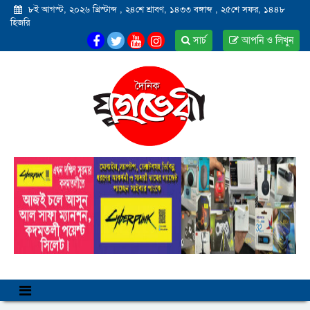
৮ই আগস্ট, ২০২৬ খ্রিস্টাব্দ
,
২৪শে শ্রাবণ, ১৪৩৩ বঙ্গাব্দ
,
২৫শে সফর, ১৪৪৮
হিজরি
সার্চ
আপনি ও লিখুন