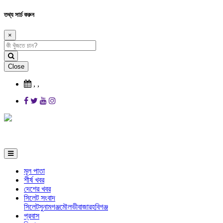
তথ্য সার্চ করুন
×
Close
,
,
মূল পাতা
শীর্ষ খবর
দেশের খবর
সিলেট সংবাদ
সিলেট
সুনামগঞ্জ
মৌলভীবাজার
হবিগঞ্জ
প্রবাস