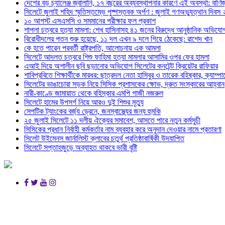
দেশের বড় চ্যালেঞ্জ জ্বালানি, ১৭ বছরের অব্যবস্থাপনার কারণে এই অবস্থা: বাণিজ্য
সিলেটে জুলাই শহিদ স্মৃতিস্তম্ভে পুষ্পস্তবক অর্পণ : জুলাই গণঅভ্যুত্থান দিবস
১০ আগস্ট এসএসসি ও সমমানের পরীক্ষার ফল প্রকাশ
শাপলা চত্বরে হত্যা মামলা: শেখ হাসিনাসহ ৪১ জনের বিরুদ্ধে আনুষ্ঠানিক অভিযো
বিরোধীদলের পতন শুরু হয়েছে, ১১ দল এখন ৯ দলে গিয়ে ঠেকেছে: রাশেদ খান
কে হতে পারেন পরবর্তী রাষ্ট্রপতি, আলোচনায় এক আমলা
সিলেটে আদলত চত্বরে শিশু ফাহিমা হত্যা মামলার আসামির ওপর ফের হামলা
এআই দিয়ে অশালীন ছবি ছড়ানোর অভিযোগ সিলেটের কনটেন্ট ক্রিয়েটর রাফিয়ার
শাবিপ্রবিতে শিক্ষার্থীকে মারধর: ছাত্রদল নেতা হাসিবুর ও তারেক বহিষ্কার, ক্যাম্প
সিলেটের ভাঙাচোরা সড়ক নিয়ে সিসিক প্রশাসকের ক্ষোভ, দ্রুত সংস্কারের আহ্বান
নারী-কাণ্ডে জামায়াত থেকে বহিস্কার এমপি গাজী নজরুল
সিলেটে হামের উপসর্গ নিয়ে আরও দুই শিশুর মৃত্যু
সেপটিক ট্যাংকের বর্জ্য ড্রেনে, জনস্বাস্থ্যের জন্য হুমকি
২৫ জুলাই সিলেটে ১১ দলীয় ঐক্যের সমাবেশ, আসতে পারে নতুন কর্মসুচী
সিসিকের প্রধান নির্বাহী কর্মকর্তার নাম ব্যবহার করে অনুদান দেওয়ার নামে প্রতারণা
সিলেট উইমেনস জার্নালিস্ট ক্লাবের চতুর্থ প্রতিষ্ঠাবার্ষিকী উদযাপিত
সিলেটে সপ্তাহজুড়ে অব্যাহত থাকবে ভারী বৃষ্টি