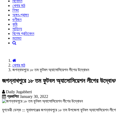
বিনোদন
খেলার মাঠ
শিক্ষা
অঙ্গন-প্রাঙ্গন
গুণীজন
কৃষি
সাহিত্য
বিশেষ প্রতিবেদন
মতামত
খেলার মাঠ
জগন্নাথপুরে ১৮ তম ফুটবল অ্যাসোসিয়েশন লীগের উদ্বোধন
জগন্নাথপুরে ১৮ তম ফুটবল অ্যাসোসিয়েশন লীগের উদ্বোধ
Daily Jugabheri
প্রকাশিত
January 30, 2022
যুগভেরী ডেস্ক ::: সুনামগঞ্জের জগন্নাথপুরে ১৮ তম উপজেলা ফুটবল অ্যাসোসিয়েশন লীগ