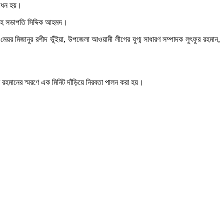
োধন হয়।
 সহ সভাপতি সিদ্দিক আহমদ।
র মিজানুর রশীদ ভূঁইয়া, উপজেলা আওয়ামী লীগের যুগ্ম সাধারণ সম্পাদক লুৎফুর রহমান,
হমানের স্মরণে এক মিনিট দাঁড়িয়ে নিরবতা পালন করা হয়।