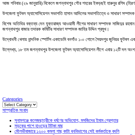
আজ শনিবার (২৯ জানুয়ারি) বিকেলে জগন্নাথপুর পৌর শহরের ইকড়ছই হারুনুর রশিদ (হির
উপজেলা ফুটবল অ্যাসোসিয়েশন সভাপতি হাসান আদিলের সভাপতিত্বে ও সাধারণ সম্পাদক সা
বিশেষ অতিথির বক্তব্য দেন যুক্তরাজ্য আওয়ামী লীগের সাধারণ সম্পাদক সাজিদুর রহমান
জগন্নাথপুর বাজার তদারক কমিটির সাধারণ সম্পাদক জাহির উদ্দিন প্রমুখ।
উদ্বোধনী খেলায় নান্দনিক স্পোর্টস একাডেমি বনগাঁও ১-০ গোলে সৈয়দপুর জুনিয়র ফুটবল এক
উল্লেখ্য, ১৮ তম জগন্নাথপুর উপজেলা ফুটবল অ্যাসোসিয়েশন লীগে এবার ১২টি দল অংশ গ্রহ
Categories
Categories
সাম্প্রতিক সংবাদ
সুনামগঞ্জে কলেজছাত্রীকে ধর্ষণের অভিযোগ, মসজিদের ইমাম গ্রেপ্তার
সড়কের পাশে হাওড়ের টাটকা মাছ
মৌলভীবাজারে ১২০০ কমলা গাছ কাটা বনবিভাগের সেই কর্মকর্তাকে বদলি