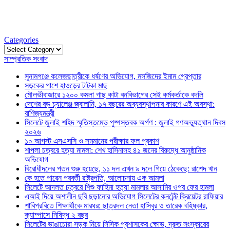
Categories
Categories
সাম্প্রতিক সংবাদ
সুনামগঞ্জে কলেজছাত্রীকে ধর্ষণের অভিযোগ, মসজিদের ইমাম গ্রেপ্তার
সড়কের পাশে হাওড়ের টাটকা মাছ
মৌলভীবাজারে ১২০০ কমলা গাছ কাটা বনবিভাগের সেই কর্মকর্তাকে বদলি
দেশের বড় চ্যালেঞ্জ জ্বালানি, ১৭ বছরের অব্যবস্থাপনার কারণে এই অবস্থা:
বাণিজ্যমন্ত্রী
সিলেটে জুলাই শহিদ স্মৃতিস্তম্ভে পুষ্পস্তবক অর্পণ : জুলাই গণঅভ্যুত্থান দিবস
২০২৬
১০ আগস্ট এসএসসি ও সমমানের পরীক্ষার ফল প্রকাশ
শাপলা চত্বরে হত্যা মামলা: শেখ হাসিনাসহ ৪১ জনের বিরুদ্ধে আনুষ্ঠানিক
অভিযোগ
বিরোধীদলের পতন শুরু হয়েছে, ১১ দল এখন ৯ দলে গিয়ে ঠেকেছে: রাশেদ খান
কে হতে পারেন পরবর্তী রাষ্ট্রপতি, আলোচনায় এক আমলা
সিলেটে আদলত চত্বরে শিশু ফাহিমা হত্যা মামলার আসামির ওপর ফের হামলা
এআই দিয়ে অশালীন ছবি ছড়ানোর অভিযোগ সিলেটের কনটেন্ট ক্রিয়েটর রাফিয়ার
শাবিপ্রবিতে শিক্ষার্থীকে মারধর: ছাত্রদল নেতা হাসিবুর ও তারেক বহিষ্কার,
ক্যাম্পাসে নিষিদ্ধ ২ বছর
সিলেটের ভাঙাচোরা সড়ক নিয়ে সিসিক প্রশাসকের ক্ষোভ, দ্রুত সংস্কারের