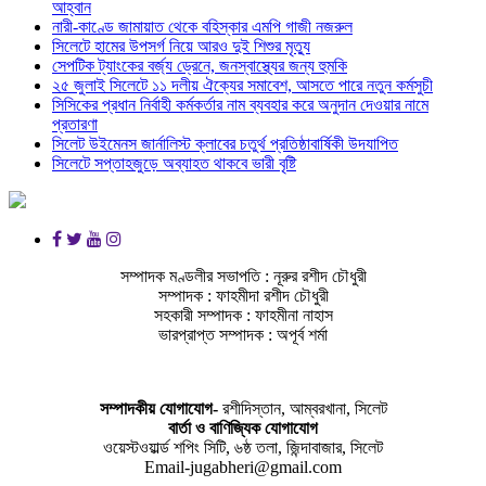
আহ্বান
নারী-কাণ্ডে জামায়াত থেকে বহিস্কার এমপি গাজী নজরুল
সিলেটে হামের উপসর্গ নিয়ে আরও দুই শিশুর মৃত্যু
সেপটিক ট্যাংকের বর্জ্য ড্রেনে, জনস্বাস্থ্যের জন্য হুমকি
২৫ জুলাই সিলেটে ১১ দলীয় ঐক্যের সমাবেশ, আসতে পারে নতুন কর্মসুচী
সিসিকের প্রধান নির্বাহী কর্মকর্তার নাম ব্যবহার করে অনুদান দেওয়ার নামে
প্রতারণা
সিলেট উইমেনস জার্নালিস্ট ক্লাবের চতুর্থ প্রতিষ্ঠাবার্ষিকী উদযাপিত
সিলেটে সপ্তাহজুড়ে অব্যাহত থাকবে ভারী বৃষ্টি
সম্পাদক মণ্ডলীর সভাপতি : নূরুর রশীদ চৌধুরী
সম্পাদক : ফাহমীদা রশীদ চৌধুরী
সহকারী সম্পাদক : ফাহমীনা নাহাস
ভারপ্রাপ্ত সম্পাদক : অপূর্ব শর্মা
সম্পাদকীয় যােগাযোগ-
রশীদিস্তান, আম্বরখানা, সিলেট
বার্তা ও বাণিজ্যিক যোগাযােগ
ওয়েস্টওয়ার্ল্ড শপিং সিটি, ৬ষ্ঠ তলা, জিন্দাবাজার, সিলেট
Email-jugabheri@gmail.com