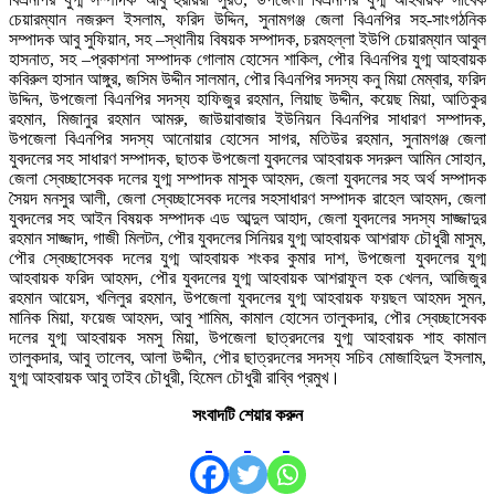
চেয়ারম্যান নজরুল ইসলাম, ফরিদ উদ্দিন, সুনামগঞ্জ জেলা বিএনপির সহ-সাংগঠনিক
সম্পাদক আবু সুফিয়ান, সহ –স্থানীয় বিষয়ক সম্পাদক, চরমহল্লা ইউপি চেয়ারম্যান আবুল
হাসনাত, সহ –প্রকাশনা সম্পাদক গোলাম হোসেন শাকিল, পৌর বিএনপির যুগ্ম আহবায়ক
কবিরুল হাসান আঙ্গুর, জসিম উদ্দীন সালমান, পৌর বিএনপির সদস্য কনু মিয়া মেম্বার, ফরিদ
উদ্দিন, উপজেলা বিএনপির সদস্য হাফিজুর রহমান, লিয়াছ উদ্দীন, কয়েছ মিয়া, আতিকুর
রহমান, মিজানুর রহমান আমরু, জাউয়াবাজার ইউনিয়ন বিএনপির সাধারণ সম্পাদক,
উপজেলা বিএনপির সদস্য আনোয়ার হোসেন সাগর, মতিউর রহমান, সুনামগঞ্জ জেলা
যুবদলের সহ সাধারণ সম্পাদক, ছাতক উপজেলা যুবদলের আহবায়ক সদরুল আমিন সোহান,
জেলা স্বেচ্ছাসেবক দলের যুগ্ম সম্পাদক মাসুক আহমদ, জেলা যুবদলের সহ অর্থ সম্পাদক
সৈয়দ মনসুর আলী, জেলা স্বেচ্ছাসেবক দলের সহসাধারণ সম্পাদক রাহেল আহমদ, জেলা
যুবদলের সহ আইন বিষয়ক সম্পাদক এড আব্দুল আহাদ, জেলা যুবদলের সদস্য সাজ্জাদুর
রহমান সাজ্জাদ, গাজী মিলটন, পৌর যুবদলের সিনিয়র যুগ্ম আহবায়ক আশরাফ চৌধুরী মাসুম,
পৌর স্বেচ্ছাসেবক দলের যুগ্ম আহবায়ক শংকর কুমার দাশ, উপজেলা যুবদলের যুগ্ম
আহবায়ক ফরিদ আহমদ, পৌর যুবদলের যুগ্ম আহবায়ক আশরাফুল হক খেলন, আজিজুর
রহমান আয়েস, খলিলুর রহমান, উপজেলা যুবদলের যুগ্ম আহবায়ক ফয়ছল আহমদ সুমন,
মানিক মিয়া, ফয়েজ আহমদ, আবু শামিম, কামাল হোসেন তালুকদার, পৌর স্বেচ্ছাসেবক
দলের যুগ্ম আহবায়ক সমসু মিয়া, উপজেলা ছাত্রদলের যুগ্ম আহবায়ক শাহ কামাল
তালুকদার, আবু তালেব, আলা উদ্দীন, পৌর ছাত্রদলের সদস্য সচিব মোজাহিদুল ইসলাম,
যুগ্ম আহবায়ক আবু তাইব চৌধুরী, হিমেল চৌধুরী রাব্বি প্রমুখ।
সংবাদটি শেয়ার করুন