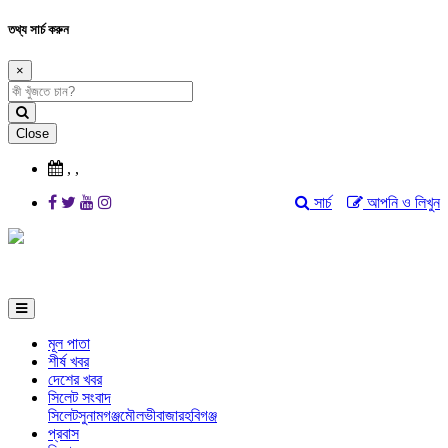
তথ্য সার্চ করুন
×
Close
,
,
সার্চ
আপনি ও লিখুন
মূল পাতা
শীর্ষ খবর
দেশের খবর
সিলেট সংবাদ
সিলেট
সুনামগঞ্জ
মৌলভীবাজার
হবিগঞ্জ
প্রবাস