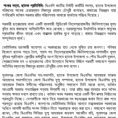
শংকর দত্ত, ছাতক প্রতিনিধি:
বিএনপি জাতীয় নির্বাহী কমটিরি সদস্য, ছাতক উপজেলা
পরিষদের সাবেক চেয়ারম্যান মিজানুর রহমান চৌধুরী বলেছেন, বাজারের নিয়ন্ত্রন হারা
গণবিরোধি বর্তমান সরকার রাষ্ট্র পরিচালনায় আবারো ব্যর্থতার পরিচয় দিয়েছে।
সরকারী ছত্রছায়ায় থাকা একটি ব্যবসায়ী সিন্ডিকেট নিত্যপ্রয়োজনীয় জিনিসপত্রের মূল্য
বৃদ্ধি করে বাজারকে অস্থিতিশীল করে রেখেছে। দ্রব্যমূল্যের উর্ধ্বগতির কারনে মানুষের
স্বাভাবিক জীবন যাত্রা এখন মারাত্মক হুমকির মুখে পড়েছে। বাজার নিয়ন্ত্রনে সরকার
সম্পূর্নভাবে ব্যর্থ।
ভোটাধিকার হরণকারী অযোগ্য এ সরকাররের হাত থেকে মুক্তি চায় জনগণ। শনিবার
বিকেলে ছাতক শহরে তৈল, গ্যাস সহ নিত্যপ্রয়োজনীয় জিনিসপত্রের লাগামহীন মূল্য
বৃদ্ধির প্রতিবাদে কেন্দ্রীয় কর্মসুচীর অংশ হিসেবে ছাতক উপজেলা ও পৌর বিএনপি যুবদল,
স্বেচ্ছাসেবক দল ও ছাত্রদলের যৌথ উদ্যোগে বিক্ষোভ মিছিল পরবর্তী সমাবেশে প্রধান
অতিথির বক্তব্যে মিজানুর রহমান চৌধুরীর এসব কথা বলেন।
সুনামগঞ্জ জেলা বিএনপির সহ-সভাপতি, ছাতক উপজেলা বিএনপির আহবায়ক ফারুক
আহমদের সভাপতিত্বে জেলা বিএনপির যুগ্ম সম্পাদক, ছাতক উপজেলা বিএনপির যুগ্ম
আহবায়ক নিজাম উদ্দীনের পরিচালনায় অনুষ্ঠিত সমাবেশে তিনি আরো বলেন, বর্তমান
আওয়ামী সরকার গনতান্ত্রিক পন্থায় বিশ্বাসী নয়। তারা রাষ্ট্র যন্ত্র ব্যবহার করে অবৈধ
পন্থায় ক্ষমতা দখলে রাখতে চায়। বর্তমান অবধ সরকার আরো একটি নীল নক্সার নির্বাচনের
প্রস্তুতি নিচ্ছে। দেশবাসীকে সাথে নিয়ে সরকারের সব ষড়যন্ত্রের জবাব দিতে রাজ পথে
প্রস্তুত রয়েছে বিএনপি। জনগণের ভোটাধিকার ফিরিয়ে আনতে তত্ত্ববধায়ক সরকারের
অধিনে আগামী জাতীয় সংসদ নির্বাচন দিতে সরকারকে বাধ্য করা হবে। সমাবেশে বক্তব্য
রাখেন, পৌর বিএনপির সিনিয়র যুগ্ম আহবায়ক জয়নাল আবেদীন মহি, সুনামগঞ্জ জেলা
বিএনপির যুগ্ম সম্পাদক আবু হুরায়রা সুরত, উপজেলা বিএনপির যুগ্ম আহবায়ক সাবেক