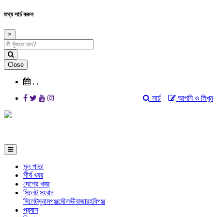
তথ্য সার্চ করুন
×
Close
,
,
সার্চ
আপনি ও লিখুন
মূল পাতা
শীর্ষ খবর
দেশের খবর
সিলেট সংবাদ
সিলেট
সুনামগঞ্জ
মৌলভীবাজার
হবিগঞ্জ
প্রবাস