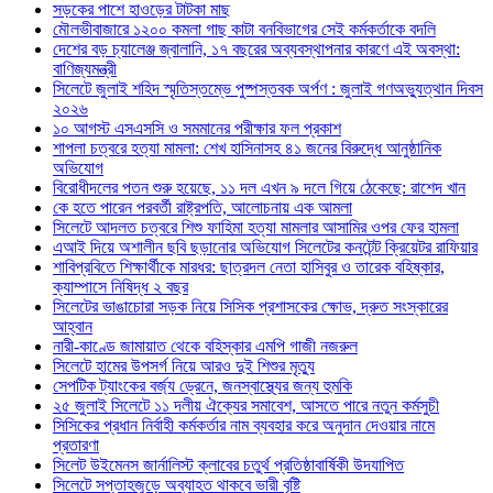
সড়কের পাশে হাওড়ের টাটকা মাছ
মৌলভীবাজারে ১২০০ কমলা গাছ কাটা বনবিভাগের সেই কর্মকর্তাকে বদলি
দেশের বড় চ্যালেঞ্জ জ্বালানি, ১৭ বছরের অব্যবস্থাপনার কারণে এই অবস্থা:
বাণিজ্যমন্ত্রী
সিলেটে জুলাই শহিদ স্মৃতিস্তম্ভে পুষ্পস্তবক অর্পণ : জুলাই গণঅভ্যুত্থান দিবস
২০২৬
১০ আগস্ট এসএসসি ও সমমানের পরীক্ষার ফল প্রকাশ
শাপলা চত্বরে হত্যা মামলা: শেখ হাসিনাসহ ৪১ জনের বিরুদ্ধে আনুষ্ঠানিক
অভিযোগ
বিরোধীদলের পতন শুরু হয়েছে, ১১ দল এখন ৯ দলে গিয়ে ঠেকেছে: রাশেদ খান
কে হতে পারেন পরবর্তী রাষ্ট্রপতি, আলোচনায় এক আমলা
সিলেটে আদলত চত্বরে শিশু ফাহিমা হত্যা মামলার আসামির ওপর ফের হামলা
এআই দিয়ে অশালীন ছবি ছড়ানোর অভিযোগ সিলেটের কনটেন্ট ক্রিয়েটর রাফিয়ার
শাবিপ্রবিতে শিক্ষার্থীকে মারধর: ছাত্রদল নেতা হাসিবুর ও তারেক বহিষ্কার,
ক্যাম্পাসে নিষিদ্ধ ২ বছর
সিলেটের ভাঙাচোরা সড়ক নিয়ে সিসিক প্রশাসকের ক্ষোভ, দ্রুত সংস্কারের
আহ্বান
নারী-কাণ্ডে জামায়াত থেকে বহিস্কার এমপি গাজী নজরুল
সিলেটে হামের উপসর্গ নিয়ে আরও দুই শিশুর মৃত্যু
সেপটিক ট্যাংকের বর্জ্য ড্রেনে, জনস্বাস্থ্যের জন্য হুমকি
২৫ জুলাই সিলেটে ১১ দলীয় ঐক্যের সমাবেশ, আসতে পারে নতুন কর্মসুচী
সিসিকের প্রধান নির্বাহী কর্মকর্তার নাম ব্যবহার করে অনুদান দেওয়ার নামে
প্রতারণা
সিলেট উইমেনস জার্নালিস্ট ক্লাবের চতুর্থ প্রতিষ্ঠাবার্ষিকী উদযাপিত
সিলেটে সপ্তাহজুড়ে অব্যাহত থাকবে ভারী বৃষ্টি