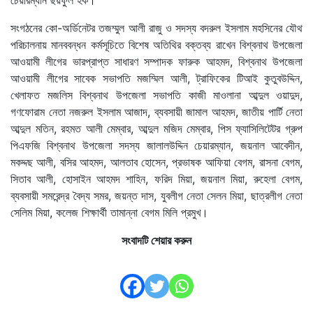
সংগঠনের কো-অর্ডিনেটর তজম্মুল আলী রাজু ও সদস্য বদরুল ইসলাম মহসিনের যৌথ
পরিচালনায় মানববন্ধন কর্মসূচিতে বিশেষ অতিথির বক্তব্য রাখেন বিশ্বনাথ উপজেলা
আওয়ামী লীগের ভারপ্রাপ্ত সাধারণ সম্পাদক ফারুক আহমদ, বিশ্বনাথ উপজেলা
আওয়ামী লীগের সাবেক সভাপতি মজম্মিল আলী, ট্রাফিকের টিআই কুতুবউদ্দিন,
খেলাফত মজলিস বিশ্বনাথ উপজেলা সভাপতি কাজী মাওলানা আব্দুল ওয়াদুদ,
গণফোরাম নেতা নজরুল ইসলাম আজাদ, ব্যবসায়ী জামাল আহমদ, জাতীয় পার্টি নেতা
আব্দুল মতিন, রহমত আলী মেম্বার, আব্দুল মজিদ মেম্বার, পিস ফ্যাসিলিটেটর গ্রুপ
পিএফজি বিশ্বনাথ উপজেলা সদস্য জালালউদ্দিন চেয়ারম্যান, জয়নাল আবেদীন,
মকদ্দছ আলী, বসির আহমদ, আলতাব হোসেন, প্রভাষক আফিয়া বেগম, রাসনা বেগম,
সিতাব আলী, হোসাইন আহমদ শাহিন, ফরিদ মিয়া, জয়নাল মিয়া, রুহেলা বেগম,
ব্যবসায়ী সমরেন্দ্র বৈদ্য সমর, জয়ন্ত দাস, যুবলীগ নেতা সেলন মিয়া, ছাত্রলীগ নেতা
সেলিম মিয়া, কলেজ শিক্ষার্থী তামান্না বেগম মিলি প্রমুখ।
সংবাদটি শেয়ার করুন