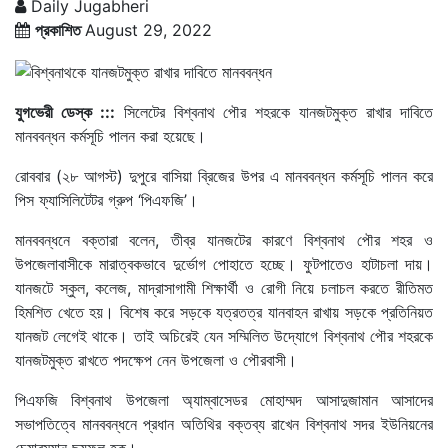
Daily Jugabheri
প্রকাশিত
August 29, 2022
যুগভেরী ডেস্ক :::
সিলেটের বিশ্বনাথ পৌর শহরকে যানজটমুক্ত রাখার দাবিতে
মানববন্ধন কর্মসূচি পালন করা হয়েছে।
রোববার (২৮ আগস্ট) দুপুরে বাসিয়া ব্রিজের উপর এ মানববন্ধন কর্মসূচি পালন করে
পিস ফ্যাসিলিটেটর গ্রুপ ‘পিএফজি’।
মানববন্ধনে বক্তারা বলেন, তীব্র যানজটের কারণে বিশ্বনাথ পৌর শহর ও
উপজেলাবাসীকে মারাত্বকভাবে দুর্ভোগ পোহাতে হচ্ছে। ফুটপাতেও হাটাচলা দায়।
যানজটে স্কুল, কলেজ, মাদ্রাসাগামী শিক্ষার্থী ও রোগী নিয়ে চলাচল করতে রীতিমত
হিমশিত খেতে হয়। বিশেষ করে সড়কে যত্রতত্র যানবাহন রাখায় সড়কে প্রতিনিয়ত
যানজট লেগেই থাকে। তাই অচিরেই যেন সম্মিলিত উদ্যোগে বিশ্বনাথ পৌর শহরকে
যানজটমুক্ত রাখতে পদক্ষেপ নেন উপজেলা ও পৌরবাসী।
পিএফজি বিশ্বনাথ উপজেলা অ্যাম্বাসেডর মোহাম্মদ আসাদুজামান আসাদের
সভাপতিত্বে মানববন্ধনে প্রধান অতিথির বক্তব্য রাখেন বিশ্বনাথ সদর ইউনিয়নের
চেয়ারম্যান ছয়ফুল হক।