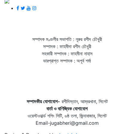
সম্পাদক মণ্ডলীর সভাপতি : নূরুর রশীদ চৌধুরী
সম্পাদক : ফাহমীদা রশীদ চৌধুরী
সহকারী সম্পাদক : ফাহমীনা নাহাস
ভারপ্রাপ্ত সম্পাদক : অপূর্ব শর্মা
সম্পাদকীয় যােগাযোগ-
রশীদিস্তান, আম্বরখানা, সিলেট
বার্তা ও বাণিজ্যিক যোগাযােগ
ওয়েস্টওয়ার্ল্ড শপিং সিটি, ৬ষ্ঠ তলা, জিন্দাবাজার, সিলেট
Email-jugabheri@gmail.com