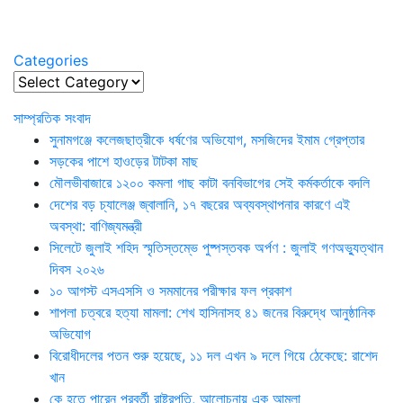
Categories
Categories
সাম্প্রতিক সংবাদ
সুনামগঞ্জে কলেজছাত্রীকে ধর্ষণের অভিযোগ, মসজিদের ইমাম গ্রেপ্তার
সড়কের পাশে হাওড়ের টাটকা মাছ
মৌলভীবাজারে ১২০০ কমলা গাছ কাটা বনবিভাগের সেই কর্মকর্তাকে বদলি
দেশের বড় চ্যালেঞ্জ জ্বালানি, ১৭ বছরের অব্যবস্থাপনার কারণে এই
অবস্থা: বাণিজ্যমন্ত্রী
সিলেটে জুলাই শহিদ স্মৃতিস্তম্ভে পুষ্পস্তবক অর্পণ : জুলাই গণঅভ্যুত্থান
দিবস ২০২৬
১০ আগস্ট এসএসসি ও সমমানের পরীক্ষার ফল প্রকাশ
শাপলা চত্বরে হত্যা মামলা: শেখ হাসিনাসহ ৪১ জনের বিরুদ্ধে আনুষ্ঠানিক
অভিযোগ
বিরোধীদলের পতন শুরু হয়েছে, ১১ দল এখন ৯ দলে গিয়ে ঠেকেছে: রাশেদ
খান
কে হতে পারেন পরবর্তী রাষ্ট্রপতি, আলোচনায় এক আমলা