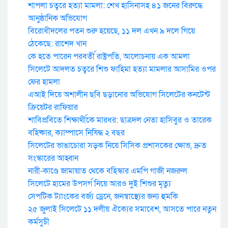
শাপলা চত্বরে হত্যা মামলা: শেখ হাসিনাসহ ৪১ জনের বিরুদ্ধে
আনুষ্ঠানিক অভিযোগ
বিরোধীদলের পতন শুরু হয়েছে, ১১ দল এখন ৯ দলে গিয়ে
ঠেকেছে: রাশেদ খান
কে হতে পারেন পরবর্তী রাষ্ট্রপতি, আলোচনায় এক আমলা
সিলেটে আদলত চত্বরে শিশু ফাহিমা হত্যা মামলার আসামির ওপর
ফের হামলা
এআই দিয়ে অশালীন ছবি ছড়ানোর অভিযোগ সিলেটের কনটেন্ট
ক্রিয়েটর রাফিয়ার
শাবিপ্রবিতে শিক্ষার্থীকে মারধর: ছাত্রদল নেতা হাসিবুর ও তারেক
বহিষ্কার, ক্যাম্পাসে নিষিদ্ধ ২ বছর
সিলেটের ভাঙাচোরা সড়ক নিয়ে সিসিক প্রশাসকের ক্ষোভ, দ্রুত
সংস্কারের আহ্বান
নারী-কাণ্ডে জামায়াত থেকে বহিস্কার এমপি গাজী নজরুল
সিলেটে হামের উপসর্গ নিয়ে আরও দুই শিশুর মৃত্যু
সেপটিক ট্যাংকের বর্জ্য ড্রেনে, জনস্বাস্থ্যের জন্য হুমকি
২৫ জুলাই সিলেটে ১১ দলীয় ঐক্যের সমাবেশ, আসতে পারে নতুন
কর্মসুচী