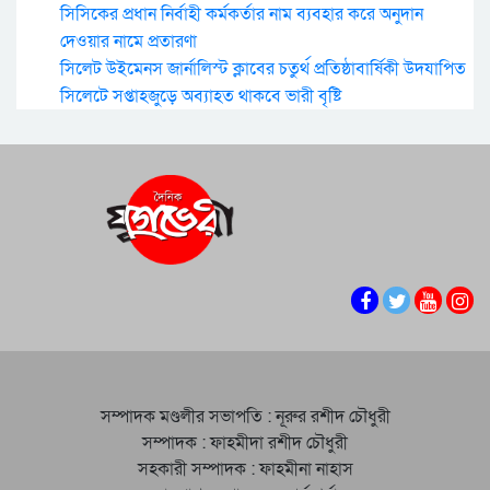
সিসিকের প্রধান নির্বাহী কর্মকর্তার নাম ব্যবহার করে অনুদান
দেওয়ার নামে প্রতারণা
সিলেট উইমেনস জার্নালিস্ট ক্লাবের চতুর্থ প্রতিষ্ঠাবার্ষিকী উদযাপিত
সিলেটে সপ্তাহজুড়ে অব্যাহত থাকবে ভারী বৃষ্টি
সম্পাদক মণ্ডলীর সভাপতি : নূরুর রশীদ চৌধুরী
সম্পাদক : ফাহমীদা রশীদ চৌধুরী
সহকারী সম্পাদক : ফাহমীনা নাহাস