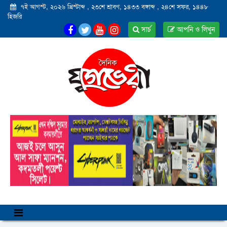
৭ই আগস্ট, ২০২৬ খ্রিস্টাব্দ
,
২৩শে শ্রাবণ, ১৪৩৩ বঙ্গাব্দ
,
২৪শে সফর, ১৪৪৮
হিজরি
সার্চ
আপনি ও লিখুন