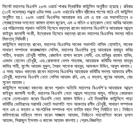
সিলেট মহানগর বিএনপি ২৬নং ওয়ার্ড শাখার দ্বিবার্ষিক কাউন্সিল অনুষ্ঠিত হয়েছে। রবিবার
(১৩ই নভেম্বর) সন্ধ্যা ৬টার সময় ২৬নং ওয়ার্ডের ক্বীন ব্রীজের পাশের মাঠে এই কাউন্সিল
অনুষ্টিত হয়। ২৬নং ওয়ার্ড বিএনপির আহবায়ক ডাঃ এম এ হক এর সভাপতিত্বে ও
স্বেচ্ছাসেবক দলনেতা কামাল হাসান জুয়েল, এম এ মতিন ও ছাত্রদল নেতা আবির আহমদ
এর পরিচালনায় প্রধান অতিথি হিসেবে বক্তব্য রাখেন মহানগর বিএনপি’র আহবায়ক আব্দুল
কাইয়ুম জালালী পংকী, উদ্বোধক হিসেবে বক্তব্য রাখেন মহানগর বিএনপির সদস্য সচিব
মিফতাহ্ সিদ্দিকী।
কাউন্সিলে বক্তব্যে রাখেন, মহানগর বিএনপির সাবেক সভাপতি নাসিম হোসাইন, সাবেক
সাধারণ সম্পাদক বদরুজ্জামান সেলিম, মহানগর বিএনপির যুগ্ম আহবায়ক হুমায়ুন কবির
শাহীন, ফরহাদ চৌধুরী শামিম, রেজাউল হাসান কয়েস লোদী, এড.হাবিবুর রহমান হাবিব,
এমদাদ হোসেন চৌধুরী, এড.রোকসানা বেগম শাহনাজ, আহবায়ক কমিটির সদস্য মাহবুব
কাদির শাহী, মুর্শেদ আহমদ মুকুল, সৈয়দ সাফেক মাহবুব, আফজল উদ্দিন, আবুল কালাম।
এ সময় আরও বক্তব্য রাখেন মহানগর বিএনপির আহবায়ক কমিটির সদস্য আকতার রশীদ
চৌধুরী, মহানগর বিএনপি নেতা সেলিম আহমদ রনি, এম, এ মন্নান, জুবের আহমদ, মোঃ
সুবেল আহমদ।
কাউন্সিলে শুভেচ্ছা বক্তব্য রাখেন প্রধান অতিথি মহানগর বিএনপি’র আহবায়ক আব্দুল
কাইয়ুম জালালী পংকী, মহানগর বিএনপি নেতা আব্দুস সাত্তার মামুন, পবিত্র কোরআন
থেকে তেলাওয়াত করেন বিএনপি নেতা কামাল উদ্দিন। এই দ্বিবার্ষিক কাউন্সিলে পাড়া
কমিটির ভোটারদের সরাসরি ভোটে সভাপতি পদে আকতার রশীদ চৌধুরী, সাধারণ সম্পাদক
পদে এম এ মন্নান ও সাংগঠনিক সম্পাদক পদে ফাহিম বক্ত শিপু নির্বাচিত হন। নির্বাচন
কমিশনারের দায়িত্ব পালন করেন সাজ্জাদ আহমদ, নির্বাচনে সহযোগিতা করেন দুলাল
আহমদ, সিরাজুল ইসলাম ও জাবেদ আহমদ বাদশাহ। প্রেস-বিজ্ঞপ্তি