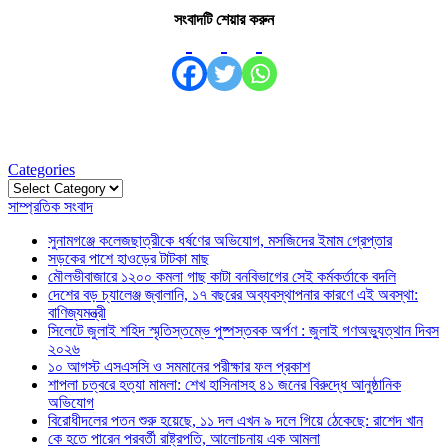
সংবাদটি শেয়ার করুন
Categories
Categories
সাম্প্রতিক সংবাদ
সুনামগঞ্জে কলেজছাত্রীকে ধর্ষণের অভিযোগ, মসজিদের ইমাম গ্রেপ্তার
সড়কের পাশে হাওড়ের টাটকা মাছ
মৌলভীবাজারে ১২০০ কমলা গাছ কাটা বনবিভাগের সেই কর্মকর্তাকে বদলি
দেশের বড় চ্যালেঞ্জ জ্বালানি, ১৭ বছরের অব্যবস্থাপনার কারণে এই অবস্থা:
বাণিজ্যমন্ত্রী
সিলেটে জুলাই শহিদ স্মৃতিস্তম্ভে পুষ্পস্তবক অর্পণ : জুলাই গণঅভ্যুত্থান দিবস
২০২৬
১০ আগস্ট এসএসসি ও সমমানের পরীক্ষার ফল প্রকাশ
শাপলা চত্বরে হত্যা মামলা: শেখ হাসিনাসহ ৪১ জনের বিরুদ্ধে আনুষ্ঠানিক
অভিযোগ
বিরোধীদলের পতন শুরু হয়েছে, ১১ দল এখন ৯ দলে গিয়ে ঠেকেছে: রাশেদ খান
কে হতে পারেন পরবর্তী রাষ্ট্রপতি, আলোচনায় এক আমলা