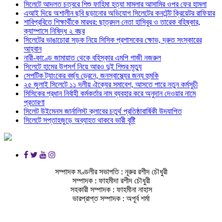
সিলেটে আদলত চত্বরে শিশু ফাহিমা হত্যা মামলার আসামির ওপর ফের হামলা
এআই দিয়ে অশালীন ছবি ছড়ানোর অভিযোগ সিলেটের কনটেন্ট ক্রিয়েটর রাফিয়ার
শাবিপ্রবিতে শিক্ষার্থীকে মারধর: ছাত্রদল নেতা হাসিবুর ও তারেক বহিষ্কার,
ক্যাম্পাসে নিষিদ্ধ ২ বছর
সিলেটের ভাঙাচোরা সড়ক নিয়ে সিসিক প্রশাসকের ক্ষোভ, দ্রুত সংস্কারের
আহ্বান
নারী-কাণ্ডে জামায়াত থেকে বহিস্কার এমপি গাজী নজরুল
সিলেটে হামের উপসর্গ নিয়ে আরও দুই শিশুর মৃত্যু
সেপটিক ট্যাংকের বর্জ্য ড্রেনে, জনস্বাস্থ্যের জন্য হুমকি
২৫ জুলাই সিলেটে ১১ দলীয় ঐক্যের সমাবেশ, আসতে পারে নতুন কর্মসুচী
সিসিকের প্রধান নির্বাহী কর্মকর্তার নাম ব্যবহার করে অনুদান দেওয়ার নামে
প্রতারণা
সিলেট উইমেনস জার্নালিস্ট ক্লাবের চতুর্থ প্রতিষ্ঠাবার্ষিকী উদযাপিত
সিলেটে সপ্তাহজুড়ে অব্যাহত থাকবে ভারী বৃষ্টি
সম্পাদক মণ্ডলীর সভাপতি : নূরুর রশীদ চৌধুরী
সম্পাদক : ফাহমীদা রশীদ চৌধুরী
সহকারী সম্পাদক : ফাহমীনা নাহাস
ভারপ্রাপ্ত সম্পাদক : অপূর্ব শর্মা