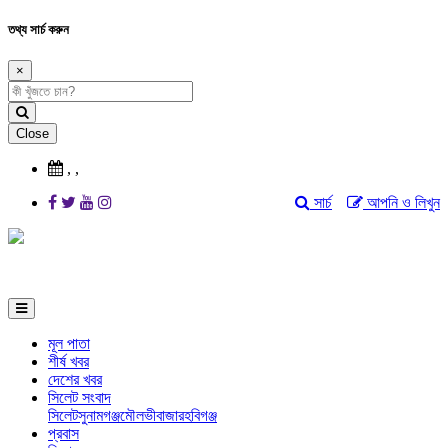
তথ্য সার্চ করুন
×
Close
,
,
সার্চ
আপনি ও লিখুন
মূল পাতা
শীর্ষ খবর
দেশের খবর
সিলেট সংবাদ
সিলেট
সুনামগঞ্জ
মৌলভীবাজার
হবিগঞ্জ
প্রবাস