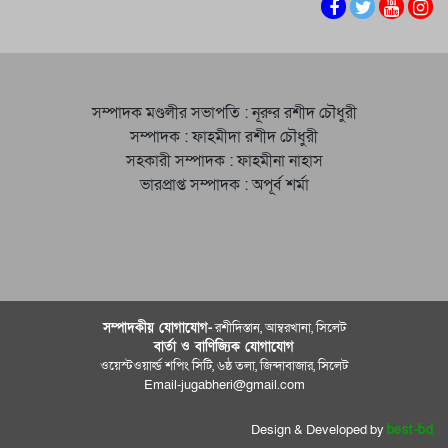
সম্পাদক মণ্ডলীর সভাপতি : নূরুর রশীদ চৌধুরী
সম্পাদক : ফাহমীদা রশীদ চৌধুরী
সহকারী সম্পাদক : ফাহমীনা নাহাস
ভারপ্রাপ্ত সম্পাদক : অপূর্ব শর্মা
সম্পাদকীয় যােগাযোগ-
রশীদিস্তান, আম্বরখানা, সিলেট
বার্তা ও বাণিজ্যিক যোগাযােগ
ওয়েস্টওয়ার্ল্ড শপিং সিটি, ৬ষ্ঠ তলা, জিন্দাবাজার, সিলেট
Email-jugabheri@gmail.com
Design & Developed by
best-bd