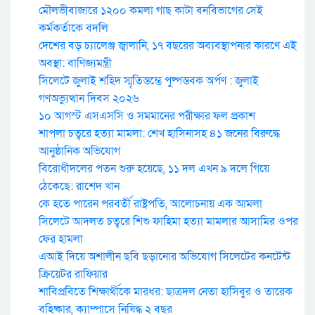
মৌলভীবাজারে ১২০০ কমলা গাছ কাটা বনবিভাগের সেই
কর্মকর্তাকে বদলি
দেশের বড় চ্যালেঞ্জ জ্বালানি, ১৭ বছরের অব্যবস্থাপনার কারণে এই
অবস্থা: বাণিজ্যমন্ত্রী
সিলেটে জুলাই শহিদ স্মৃতিস্তম্ভে পুষ্পস্তবক অর্পণ : জুলাই
গণঅভ্যুত্থান দিবস ২০২৬
১০ আগস্ট এসএসসি ও সমমানের পরীক্ষার ফল প্রকাশ
শাপলা চত্বরে হত্যা মামলা: শেখ হাসিনাসহ ৪১ জনের বিরুদ্ধে
আনুষ্ঠানিক অভিযোগ
বিরোধীদলের পতন শুরু হয়েছে, ১১ দল এখন ৯ দলে গিয়ে
ঠেকেছে: রাশেদ খান
কে হতে পারেন পরবর্তী রাষ্ট্রপতি, আলোচনায় এক আমলা
সিলেটে আদলত চত্বরে শিশু ফাহিমা হত্যা মামলার আসামির ওপর
ফের হামলা
এআই দিয়ে অশালীন ছবি ছড়ানোর অভিযোগ সিলেটের কনটেন্ট
ক্রিয়েটর রাফিয়ার
শাবিপ্রবিতে শিক্ষার্থীকে মারধর: ছাত্রদল নেতা হাসিবুর ও তারেক
বহিষ্কার, ক্যাম্পাসে নিষিদ্ধ ২ বছর