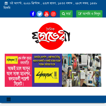
৭ই আগস্ট, ২০২৬ খ্রিস্টাব্দ
,
২৩শে শ্রাবণ, ১৪৩৩ বঙ্গাব্দ
,
২৪শে সফর, ১৪৪৮
হিজরি
সার্চ
আপনি ও লিখুন