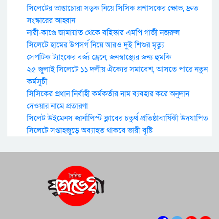
সিলেটের ভাঙাচোরা সড়ক নিয়ে সিসিক প্রশাসকের ক্ষোভ, দ্রুত
সংস্কারের আহ্বান
নারী-কাণ্ডে জামায়াত থেকে বহিস্কার এমপি গাজী নজরুল
সিলেটে হামের উপসর্গ নিয়ে আরও দুই শিশুর মৃত্যু
সেপটিক ট্যাংকের বর্জ্য ড্রেনে, জনস্বাস্থ্যের জন্য হুমকি
২৫ জুলাই সিলেটে ১১ দলীয় ঐক্যের সমাবেশ, আসতে পারে নতুন
কর্মসুচী
সিসিকের প্রধান নির্বাহী কর্মকর্তার নাম ব্যবহার করে অনুদান
দেওয়ার নামে প্রতারণা
সিলেট উইমেনস জার্নালিস্ট ক্লাবের চতুর্থ প্রতিষ্ঠাবার্ষিকী উদযাপিত
সিলেটে সপ্তাহজুড়ে অব্যাহত থাকবে ভারী বৃষ্টি