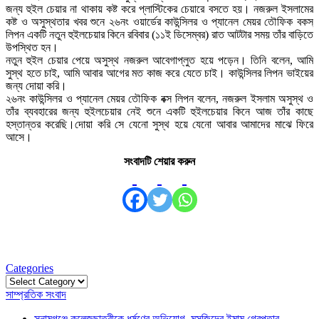
জন্য হুইল চেয়ার না থাকায় কষ্ট করে প্লাস্টিকের চেয়ারে বসতে হয়। নজরুল ইসলামের
কষ্ট ও অসুস্থতার খবর শুনে ২৬নং ওয়ার্ডের কাউন্সিলর ও প্যানেল মেয়র তৌফিক বকস্
লিপন একটি নতুন হুইলচেয়ার কিনে রবিবার (১১ই ডিসেম্বর) রাত আটটার সময় তাঁর বাড়িতে
উপস্থিত হন।
নতুন হুইল চেয়ার পেয়ে অসুস্থ নজরুল আবেগাপ্লুত হয়ে পড়েন। তিনি বলেন, আমি
সুস্থ হতে চাই, আমি আবার আগের মত কাজ করে যেতে চাই। কাউন্সিলর লিপন ভাইয়ের
জন্য দোয়া করি।
২৬নং কাউন্সিলর ও প্যানেল মেয়র তৌফিক বক্স লিপন বলেন, নজরুল ইসলাম অসুস্থ ও
তাঁর ব্যবহারের জন্য হুইলচেয়ার নেই শুনে একটি হুইলচেয়ার কিনে আজ তাঁর কাছে
হস্তান্তর করেছি।দোয়া করি সে যেনো সুস্থ হয়ে যেনো আবার আমাদের মাঝে ফিরে
আসে।
সংবাদটি শেয়ার করুন
Categories
Categories
সাম্প্রতিক সংবাদ
সুনামগঞ্জে কলেজছাত্রীকে ধর্ষণের অভিযোগ, মসজিদের ইমাম গ্রেপ্তার