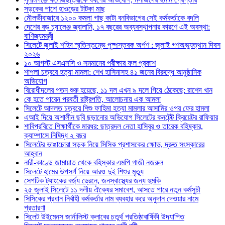
সড়কের পাশে হাওড়ের টাটকা মাছ
মৌলভীবাজারে ১২০০ কমলা গাছ কাটা বনবিভাগের সেই কর্মকর্তাকে বদলি
দেশের বড় চ্যালেঞ্জ জ্বালানি, ১৭ বছরের অব্যবস্থাপনার কারণে এই অবস্থা:
বাণিজ্যমন্ত্রী
সিলেটে জুলাই শহিদ স্মৃতিস্তম্ভে পুষ্পস্তবক অর্পণ : জুলাই গণঅভ্যুত্থান দিবস
২০২৬
১০ আগস্ট এসএসসি ও সমমানের পরীক্ষার ফল প্রকাশ
শাপলা চত্বরে হত্যা মামলা: শেখ হাসিনাসহ ৪১ জনের বিরুদ্ধে আনুষ্ঠানিক
অভিযোগ
বিরোধীদলের পতন শুরু হয়েছে, ১১ দল এখন ৯ দলে গিয়ে ঠেকেছে: রাশেদ খান
কে হতে পারেন পরবর্তী রাষ্ট্রপতি, আলোচনায় এক আমলা
সিলেটে আদলত চত্বরে শিশু ফাহিমা হত্যা মামলার আসামির ওপর ফের হামলা
এআই দিয়ে অশালীন ছবি ছড়ানোর অভিযোগ সিলেটের কনটেন্ট ক্রিয়েটর রাফিয়ার
শাবিপ্রবিতে শিক্ষার্থীকে মারধর: ছাত্রদল নেতা হাসিবুর ও তারেক বহিষ্কার,
ক্যাম্পাসে নিষিদ্ধ ২ বছর
সিলেটের ভাঙাচোরা সড়ক নিয়ে সিসিক প্রশাসকের ক্ষোভ, দ্রুত সংস্কারের
আহ্বান
নারী-কাণ্ডে জামায়াত থেকে বহিস্কার এমপি গাজী নজরুল
সিলেটে হামের উপসর্গ নিয়ে আরও দুই শিশুর মৃত্যু
সেপটিক ট্যাংকের বর্জ্য ড্রেনে, জনস্বাস্থ্যের জন্য হুমকি
২৫ জুলাই সিলেটে ১১ দলীয় ঐক্যের সমাবেশ, আসতে পারে নতুন কর্মসুচী
সিসিকের প্রধান নির্বাহী কর্মকর্তার নাম ব্যবহার করে অনুদান দেওয়ার নামে
প্রতারণা
সিলেট উইমেনস জার্নালিস্ট ক্লাবের চতুর্থ প্রতিষ্ঠাবার্ষিকী উদযাপিত