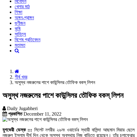
বিনোদন
খেলার মাঠ
শিক্ষা
অঙ্গন-প্রাঙ্গন
গুণীজন
কৃষি
সাহিত্য
বিশেষ প্রতিবেদন
মতামত
শীর্ষ খবর
অসুস্থ নজরুলের পাশে কাউন্সিলর তৌফিক বকস্ লিপন
অসুস্থ নজরুলের পাশে কাউন্সিলর তৌফিক বকস্ লিপন
Daily Jugabheri
প্রকাশিত
December 11, 2022
যুগভেরী ডেস্ক :::
সিলেট নগরীর ২৬নং ওয়ার্ডের স্থায়ী বাসিন্দা আছমান মিয়ার ছেলে
নজরুল ইসলাম দীর্ঘ দিন থেকে অসুস্থ অবস্থায় নিজ বাড়িতে রয়েছেন। তাঁর চলাফেরার