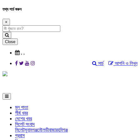
তথ্য সার্চ করুন
×
Close
,
,
সার্চ
আপনি ও লিখুন
মূল পাতা
শীর্ষ খবর
দেশের খবর
সিলেট সংবাদ
সিলেট
সুনামগঞ্জ
মৌলভীবাজার
হবিগঞ্জ
প্রবাস