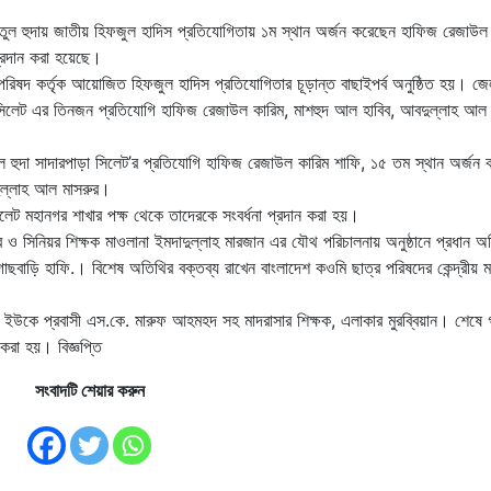
াতুল হুদায় জাতীয় হিফজুল হাদিস প্রতিযোগিতায় ১ম স্থান অর্জন করেছেন হাফিজ রেজাউল
্রদান করা হয়েছে।
পরিষদ কর্তৃক আয়োজিত হিফজুল হাদিস প্রতিযোগিতার চূড়ান্ত বাছাইপর্ব অনুষ্ঠিত হয়। জ
াড়া সিলেট এর তিনজন প্রতিযোগি হাফিজ রেজাউল কারিম, মাশহুদ আল হাবিব, আবদুল্লাহ আল 
তুল হুদা সাদারপাড়া সিলেট’র প্রতিযোগি হাফিজ রেজাউল কারিম শাফি, ১৫ তম স্থান অর্জন 
ুল্লাহ আল মাসরুর।
লেট মহানগর শাখার পক্ষ থেকে তাদেরকে সংবর্ধনা প্রদান করা হয়।
েব ও সিনিয়র শিক্ষক মাওলানা ইমদাদুল্লাহ মারজান এর যৌথ পরিচালনায় অনুষ্ঠানে প্রধান অ
 হক গাছবাড়ি হাফি.। বিশেষ অতিথির বক্তব্য রাখেন বাংলাদেশ কওমি ছাত্র পরিষদের কেন্দ্রীয় 
ইউকে প্রবাসী এস.কে. মারুফ আহমহদ সহ মাদরাসার শিক্ষক, এলাকার মুরব্বিয়ান। শেষে 
 করা হয়। বিজ্ঞপ্তি
সংবাদটি শেয়ার করুন