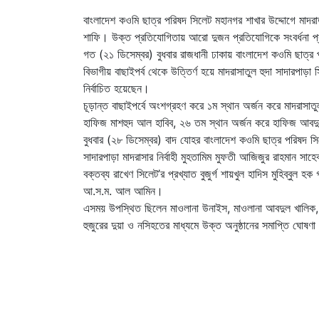
বাংলাদেশ কওমি ছাত্র পরিষদ সিলেট মহানগর শাখার উদ্দোগে মাদর
শাফি। উক্ত প্রতিযোগিতায় আরো দুজন প্রতিযোগিকে সংবর্ধনা প
গত (২১ ডিসেম্বর) বুধবার রাজধানী ঢাকায় বাংলাদেশ কওমি ছাত্র 
বিভাগীয় বাছাইপর্ব থেকে উত্তির্ণ হয়ে মাদরাসাতুল হুদা সাদারপ
নির্বাচিত হয়েছেন।
চূড়ান্ত বাছাইপর্বে অংশগ্রহণ করে ১ম স্থান অর্জন করে মাদরাসা
হাফিজ মাশহুদ আল হাবিব, ২৬ তম স্থান অর্জন করে হাফিজ আবদ
বুধবার (২৮ ডিসেম্বর) বাদ যোহর বাংলাদেশ কওমি ছাত্র পরিষদ সি
সাদারপাড়া মাদরাসার নির্বাহী মুহতামিম মুফতী আজিজুর রাহমান সাহ
বক্তব্য রাখেণ সিলেট’র প্রখ্যাত বুজুর্গ শায়খুল হাদিস মুহিব্বুল
আ.স.ম. আল আমিন।
এসময় উপস্থিত ছিলেন মাওলানা উনাইস, মাওলানা আবদুল খালিক, 
হুজুরের দুয়া ও নসিহতের মাধ্যমে উক্ত অনুষ্ঠানের সমাপ্তি ঘোষণা