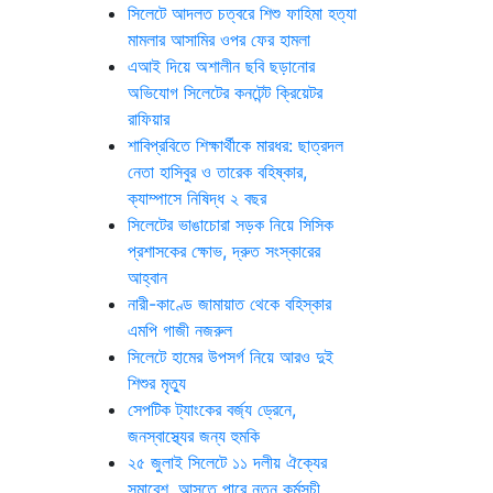
সিলেটে আদলত চত্বরে শিশু ফাহিমা হত্যা
মামলার আসামির ওপর ফের হামলা
এআই দিয়ে অশালীন ছবি ছড়ানোর
অভিযোগ সিলেটের কনটেন্ট ক্রিয়েটর
রাফিয়ার
শাবিপ্রবিতে শিক্ষার্থীকে মারধর: ছাত্রদল
নেতা হাসিবুর ও তারেক বহিষ্কার,
ক্যাম্পাসে নিষিদ্ধ ২ বছর
সিলেটের ভাঙাচোরা সড়ক নিয়ে সিসিক
প্রশাসকের ক্ষোভ, দ্রুত সংস্কারের
আহ্বান
নারী-কাণ্ডে জামায়াত থেকে বহিস্কার
এমপি গাজী নজরুল
সিলেটে হামের উপসর্গ নিয়ে আরও দুই
শিশুর মৃত্যু
সেপটিক ট্যাংকের বর্জ্য ড্রেনে,
জনস্বাস্থ্যের জন্য হুমকি
২৫ জুলাই সিলেটে ১১ দলীয় ঐক্যের
সমাবেশ, আসতে পারে নতুন কর্মসুচী