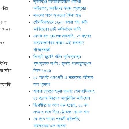
সুনামগঞ্জে কলেজছাত্রীকে ধর্ষণের
 করিম
অভিযোগ, মসজিদের ইমাম গ্রেপ্তার
সড়কের পাশে হাওড়ের টাটকা মাছ
েলা ও
মৌলভীবাজারে ১২০০ কমলা গাছ কাটা
মাসরুর
বনবিভাগের সেই কর্মকর্তাকে বদলি
দেশের বড় চ্যালেঞ্জ জ্বালানি, ১৭ বছরের
করে
অব্যবস্থাপনার কারণে এই অবস্থা:
বাণিজ্যমন্ত্রী
সিলেটে জুলাই শহিদ স্মৃতিস্তম্ভে
তিথির
পুষ্পস্তবক অর্পণ : জুলাই গণঅভ্যুত্থান
মহা সচিব
দিবস ২০২৬
১০ আগস্ট এসএসসি ও সমমানের পরীক্ষার
গাছবাড়ি
ফল প্রকাশ
শাপলা চত্বরে হত্যা মামলা: শেখ হাসিনাসহ
৪১ জনের বিরুদ্ধে আনুষ্ঠানিক অভিযোগ
বিরোধীদলের পতন শুরু হয়েছে, ১১ দল
এখন ৯ দলে গিয়ে ঠেকেছে: রাশেদ খান
কে হতে পারেন পরবর্তী রাষ্ট্রপতি,
আলোচনায় এক আমলা