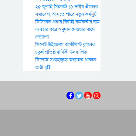
২৫ জুলাই সিলেটে ১১ দলীয় ঐক্যের
সমাবেশ, আসতে পারে নতুন কর্মসুচী
সিসিকের প্রধান নির্বাহী কর্মকর্তার নাম
ব্যবহার করে অনুদান দেওয়ার নামে
প্রতারণা
সিলেট উইমেনস জার্নালিস্ট ক্লাবের
চতুর্থ প্রতিষ্ঠাবার্ষিকী উদযাপিত
সিলেটে সপ্তাহজুড়ে অব্যাহত থাকবে
ভারী বৃষ্টি