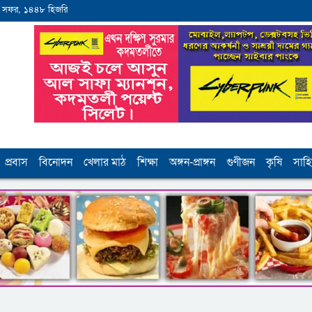
 সফর, ১৪৪৮ হিজরি
প্রবাস
বিনোদন
খেলার মাঠ
শিক্ষা
অঙ্গন-প্রাঙ্গন
গুণীজন
কৃষি
সাহি