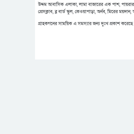
উদ্দম আবাসিক এলাকা, লামা বাজারের এক পাশ, পায়রার কিছ
প্রেসক্লাব, ব্ল বার্ড স্কুল, কেওয়াপাড়া, অর্নব, মিরের 
গ্রাহকগনের সাময়িক এ সমস্যার জন্য দুঃখ প্রকাশ করেছ