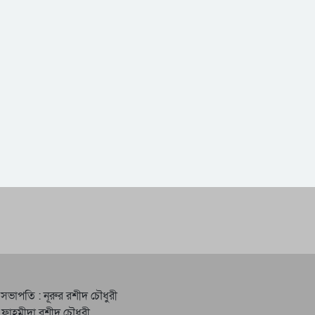
 সভাপতি : নূরুর রশীদ চৌধুরী
 ফাহমীদা রশীদ চৌধুরী