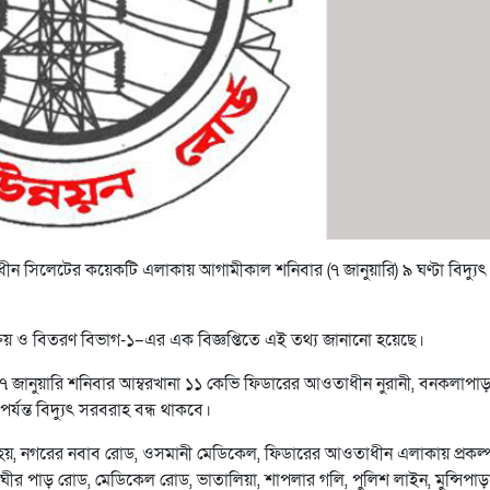
ধীন সিলেটের কয়েকটি এলাকায় আগামীকাল শনিবার (৭ জানুয়ারি) ৯ ঘণ্টা বিদ্যুৎ
ক্রয় ও বিতরণ বিভাগ-১–এর এক বিজ্ঞপ্তিতে এই তথ্য জানানো হয়েছে।
য ৭ জানুয়ারি শনিবার আম্বরখানা ১১ কেভি ফিডারের আওতাধীন নুরানী, বনকলাপাড়
যন্ত বিদ্যুৎ সরবরাহ বন্ধ থাকবে।
ো হয়, নগরের নবাব রোড, ওসমানী মেডিকেল, ফিডারের আওতাধীন এলাকায় প্রকল্
ঘীর পাড় রোড, মেডিকেল রোড, ভাতালিয়া, শাপলার গলি, পুলিশ লাইন, মুন্সিপাড়া