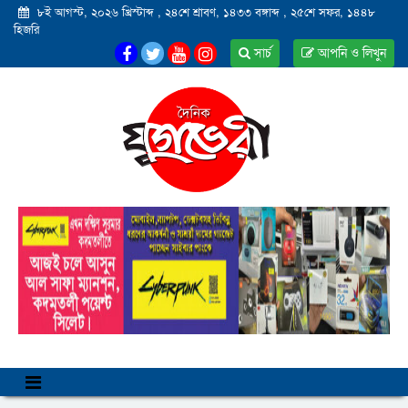
৮ই আগস্ট, ২০২৬ খ্রিস্টাব্দ
,
২৪শে শ্রাবণ, ১৪৩৩ বঙ্গাব্দ
,
২৫শে সফর, ১৪৪৮
হিজরি
সার্চ
আপনি ও লিখুন