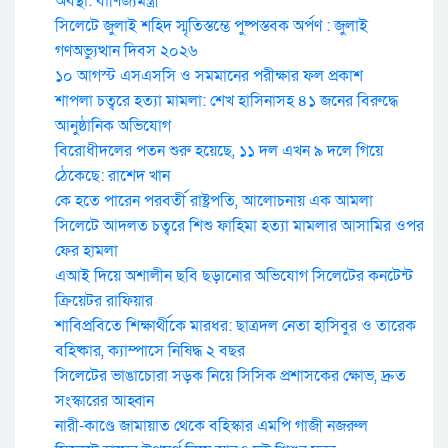
অবস্থা: বাণিজ্যমন্ত্রী
সিলেটে জুলাই শহিদ স্মৃতিস্তম্ভে পুষ্পস্তবক অর্পণ : জুলাই
গণঅভ্যুত্থান দিবস ২০২৬
১০ আগস্ট এসএসসি ও সমমানের পরীক্ষার ফল প্রকাশ
শাপলা চত্বরে হত্যা মামলা: শেখ হাসিনাসহ ৪১ জনের বিরুদ্ধে
আনুষ্ঠানিক অভিযোগ
বিরোধীদলের পতন শুরু হয়েছে, ১১ দল এখন ৯ দলে গিয়ে
ঠেকেছে: রাশেদ খান
কে হতে পারেন পরবর্তী রাষ্ট্রপতি, আলোচনায় এক আমলা
সিলেটে আদলত চত্বরে শিশু ফাহিমা হত্যা মামলার আসামির ওপর
ফের হামলা
এআই দিয়ে অশালীন ছবি ছড়ানোর অভিযোগ সিলেটের কনটেন্ট
ক্রিয়েটর রাফিয়ার
শাবিপ্রবিতে শিক্ষার্থীকে মারধর: ছাত্রদল নেতা হাসিবুর ও তারেক
বহিষ্কার, ক্যাম্পাসে নিষিদ্ধ ২ বছর
সিলেটের ভাঙাচোরা সড়ক নিয়ে সিসিক প্রশাসকের ক্ষোভ, দ্রুত
সংস্কারের আহ্বান
নারী-কাণ্ডে জামায়াত থেকে বহিস্কার এমপি গাজী নজরুল