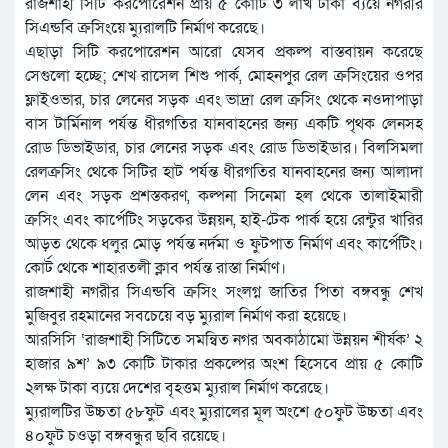
রাজশাহী সিটি করপোরেশন প্রায় ৫ কোটি ৩ লাখ টাকা ব্যয়ে নগরীর
সিএন্ডবি ক্রসিংয়ে ম্যুরালটি নির্মাণ করেছে।
এছাড়া সিটি করপোরেশন আরো যেসব প্রকল্প বাস্তবায়ন করেছে
সেগুলো হচ্ছে; শেখ রাসেল শিশু পার্ক, মোহনপুর রেল ক্রসিংয়ের ওপর
ফ্লাইওভার, চার লেনের সড়ক এবং ভাদ্রা রেল ক্রসিং থেকে নওদাপাড়া
বাস টার্মিনাল পর্যন্ত ধীরগতির যানবাহনের জন্য একটি পৃথক লেনসহ
রোড ডিভাইডার, চার লেনের সড়ক এবং রোড ডিভাইডার। বিলসিমলা
রেলক্রসিং থেকে সিটির হাট পর্যন্ত ধীরগতির যানবাহনের জন্য আলাদা
লেন এবং সড়ক প্রশস্তকরণ, কল্পনা সিনেমা হল থেকে তালাইমারী
ক্রসিং এবং কার্পেটিং সড়কের উন্নয়ন, হাই-টেক পার্ক হয়ে রেন্টুর খারির
আড়ত থেকে ধলুর মোড় পর্যন্ত নর্দমা ও ফুটপাত নির্মাণ এবং কার্পেটিং।
কোর্ট থেকে শাহারতলী ক্লাব পর্যন্ত রাস্তা নির্মাণ।
রাজশাহী নগরীর সিএন্ডবি ক্রসিং সংলগ্ন জাতির পিতা বঙ্গবন্ধু শেখ
মুজিবুর রহমানের সবচেয়ে বড় ম্যুরাল নির্মাণ করা হয়েছে।
আরসিসি ‘রাজশাহী সিটিতে সমন্বিত নগর অবকাঠামো উন্নয়ন শীর্ষক’ ২
হাজার ৯শ’ ৯৩ কোটি টাকার প্রকল্পের অংশ হিসেবে প্রায় ৫ কোটি
২লক্ষ টাকা ব্যয়ে দেশের বৃহত্তম ম্যুরাল নির্মাণ করেছে।
ম্যুরালটির উচ্চতা ৫৮ফুট এবং ম্যুরালের মূল অংশে ৫০ফুট উচ্চতা এবং
৪০ফুট চওড়া বঙ্গবন্ধুর ছবি রয়েছে।