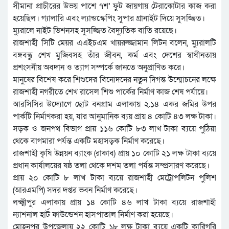
সীমানা প্রাচীরের উভয় পাশে ৭শ’ ফুট জায়গায় টেরাকোটার কাজ করা
হয়েছিল। গ্যালারি এবং ল্যান্ডস্কেপিং সুপার গ্রানাইট দিয়ে সুসজ্জিত।
ম্যুরালে নাইট ভিশনসহ সুসজ্জিত বৈদ্যুতিক বাতি রয়েছে।
রাজশাহী সিটি মেয়র এএইচএম খায়রুজ্জামান লিটন বলেন, ম্যুরালটি
বঙ্গবন্ধু শেখ মুজিবসহ তাঁর জীবন, কর্ম এবং দেশের স্বাধীনতায়
প্রশংসনীয় অবদান ও ত্যাগ সম্পর্কে জানতে অনুপ্রাণিত করে।
মানুষের বিশেষ করে শিশুদের বিনোদনের নতুন দিগন্ত উন্মোচনের লক্ষে
রাজশাহী নগরীতে শেখ রাসেল শিশু পার্কের নির্মাণ কাজ শেষ পর্যায়ে।
আরসিসির উদ্যোগে ছোট বনগ্রাম এলাকায় ২.১৪ একর জমির উপর
পার্কটি নির্মাণকরা হয়, যার আনুমানিক ব্যয় প্রায় ৪ কোটি ৪৩ লক্ষ টাকা।
সড়ক ও জনপথ বিভাগ প্রায় ১১৬ কোটি ৮৩ লাখ টাকা ব্যয়ে পুঠিয়া
থেকে বাগমারা পর্যন্ত একটি মহাসড়ক নির্মাণ করেছে।
রাজশাহী কৃষি উন্নয়ন ব্যাংক (রাকাব) প্রায় ১০ কোটি ২১ লক্ষ টাকা ব্যয়ে
প্রধান কার্যালয়ের ষষ্ঠ তলা থেকে দশম তলা পর্যন্ত সম্প্রসারণ করেছে।
প্রায় ২০ কোটি ৮ লাখ টাকা ব্যয়ে রাজশাহী মেট্রোপলিটন পুলিশ
(আরএমপি) সদর দপ্তর ভবন নির্মাণ করেছে।
লক্ষ্মীপুর এলাকায় প্রায় ১৪ কোটি ৪৬ লাখ টাকা ব্যয়ে রাজশাহী
ন্যাশনাল হার্ট ফাউন্ডেশন হাসপাতাল নির্মাণ করা হয়েছে।
মোহনপুর উপজেলায় ২২ কোটি ১৮ লক্ষ টাকা ব্যয়ে একটি কারিগরি