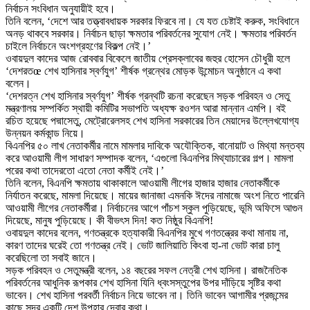
নির্বাচন সংবিধান অনুযায়ীই হবে।
তিনি বলেন, ‘দেশে আর তত্ত্বাবধায়ক সরকার ফিরবে না। যে যত চেষ্টাই করুক, সংবিধানে
অনড় থাকবে সরকার। নির্বাচন ছাড়া ক্ষমতার পরিবর্তনের সুযোগ নেই। ক্ষমতার পরিবর্তন
চাইলে নির্বাচনে অংশগ্রহণের বিকল্প নেই।’
ওবায়দুল কাদের আজ রোববার বিকেলে জাতীয় প্রেসক্লাবের জহুর হোসেন চৌধুরী হলে
‘দেশরতœ শেখ হাসিনার স্বর্ণযুগ’ শীর্ষক গ্রন্থের মোড়ক উন্মোচন অনুষ্ঠানে এ কথা
বলেন।
‘দেশরত্ন শেখ হাসিনার স্বর্ণযুগ’ শীর্ষক গ্রন্থটি রচনা করেছেন সড়ক পরিবহন ও সেতু
মন্ত্রণালয় সম্পর্কিত স্থায়ী কমিটির সভাপতি অধ্যক্ষ রওশন আরা মান্নান এমপি। বই
রচিত হয়েছে পদ্মাসেতু, মেট্রোরেলসহ শেখ হাসিনা সরকারের তিন মেয়াদের উল্লেখযোগ্য
উন্নয়ন কর্মকান্ড নিয়ে।
বিএনপির ৫০ লাখ নেতাকর্মীর নামে মামলার দাবিকে অযৌক্তিক, বানোয়াট ও মিথ্যা মন্তব্য
করে আওয়ামী লীগ সাধারণ সম্পাদক বলেন, ‘এগুলো বিএনপির মিথ্যাচারের গল্প। মামলা
পরের কথা তাদেরতো এতো নেতা কর্মীই নেই।’
তিনি বলেন, বিএনপি ক্ষমতায় থাকাকালে আওয়ামী লীগের হাজার হাজার নেতাকর্মীকে
নির্যাতন করেছে, মামলা দিয়েছে। মায়ের জানাজা এমনকি ঈদের নামাজে অংশ নিতে পারেনি
আওয়ামী লীগের নেতাকর্মীরা। নির্বাচনের আগে পাঁচশ স্কুল পুড়িয়েছে, ভূমি অফিসে আগুন
দিয়েছে, মানুষ পুড়িয়েছে। কী বীভৎস দিন! কত নিষ্ঠুর বিএনপি!
ওবায়দুল কাদের বলেন, গণতন্ত্রকে হত্যাকারী বিএনপির মুখে গণতন্ত্রের কথা মানায় না,
কারণ তাদের ঘরেই তো গণতন্ত্র নেই। ভোট জালিয়াতি কিংবা হা-না ভোট কারা চালু
করেছিলো তা সবাই জানে।
সড়ক পরিবহন ও সেতুমন্ত্রী বলেন, ১৪ বছরের সফল নেত্রী শেখ হাসিনা। রাজনৈতিক
পরিবর্তনের আধুনিক রূপকার শেখ হাসিনা যিনি ধ্বংসস্তুপের উপর দাঁড়িয়ে সৃষ্টির কথা
ভাবেন। শেখ হাসিনা পরবর্তী নির্বাচন নিয়ে ভাবেন না। তিনি ভাবেন আগামীর প্রজন্মের
কাছে সুন্দর একটি দেশ উপহার দেবার কথা।