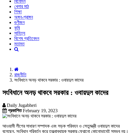
বিনোদন
খেলার মাঠ
শিক্ষা
অঙ্গন-প্রাঙ্গন
গুণীজন
কৃষি
সাহিত্য
বিশেষ প্রতিবেদন
মতামত
রাজনীতি
সংবিধানে অনড় থাকবে সরকার : ওবায়দুল কাদের
সংবিধানে অনড় থাকবে সরকার : ওবায়দুল কাদের
Daily Jugabheri
প্রকাশিত
February 19, 2023
আওয়ামী লীগের সাধারণ সম্পাদক এবং সড়ক পরিবহন ও সেতুমন্ত্রী ওবায়দুল কাদের
বলেছেন, সংবিধান পরিবর্তন করে তত্ত্বাবধায়ক সরকার ফেরানো কোনোভাবেই সম্ভব নয়।