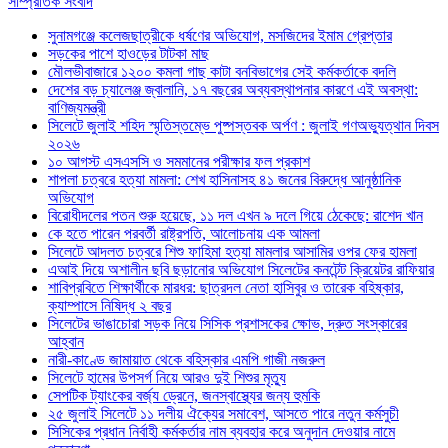
সাম্প্রতিক সংবাদ
সুনামগঞ্জে কলেজছাত্রীকে ধর্ষণের অভিযোগ, মসজিদের ইমাম গ্রেপ্তার
সড়কের পাশে হাওড়ের টাটকা মাছ
মৌলভীবাজারে ১২০০ কমলা গাছ কাটা বনবিভাগের সেই কর্মকর্তাকে বদলি
দেশের বড় চ্যালেঞ্জ জ্বালানি, ১৭ বছরের অব্যবস্থাপনার কারণে এই অবস্থা:
বাণিজ্যমন্ত্রী
সিলেটে জুলাই শহিদ স্মৃতিস্তম্ভে পুষ্পস্তবক অর্পণ : জুলাই গণঅভ্যুত্থান দিবস
২০২৬
১০ আগস্ট এসএসসি ও সমমানের পরীক্ষার ফল প্রকাশ
শাপলা চত্বরে হত্যা মামলা: শেখ হাসিনাসহ ৪১ জনের বিরুদ্ধে আনুষ্ঠানিক
অভিযোগ
বিরোধীদলের পতন শুরু হয়েছে, ১১ দল এখন ৯ দলে গিয়ে ঠেকেছে: রাশেদ খান
কে হতে পারেন পরবর্তী রাষ্ট্রপতি, আলোচনায় এক আমলা
সিলেটে আদলত চত্বরে শিশু ফাহিমা হত্যা মামলার আসামির ওপর ফের হামলা
এআই দিয়ে অশালীন ছবি ছড়ানোর অভিযোগ সিলেটের কনটেন্ট ক্রিয়েটর রাফিয়ার
শাবিপ্রবিতে শিক্ষার্থীকে মারধর: ছাত্রদল নেতা হাসিবুর ও তারেক বহিষ্কার,
ক্যাম্পাসে নিষিদ্ধ ২ বছর
সিলেটের ভাঙাচোরা সড়ক নিয়ে সিসিক প্রশাসকের ক্ষোভ, দ্রুত সংস্কারের
আহ্বান
নারী-কাণ্ডে জামায়াত থেকে বহিস্কার এমপি গাজী নজরুল
সিলেটে হামের উপসর্গ নিয়ে আরও দুই শিশুর মৃত্যু
সেপটিক ট্যাংকের বর্জ্য ড্রেনে, জনস্বাস্থ্যের জন্য হুমকি
২৫ জুলাই সিলেটে ১১ দলীয় ঐক্যের সমাবেশ, আসতে পারে নতুন কর্মসুচী
সিসিকের প্রধান নির্বাহী কর্মকর্তার নাম ব্যবহার করে অনুদান দেওয়ার নামে