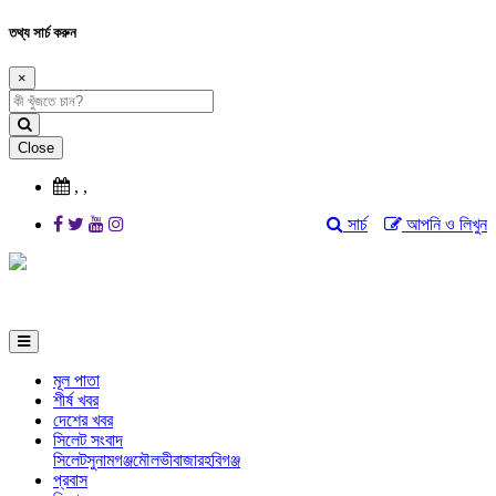
তথ্য সার্চ করুন
×
Close
,
,
সার্চ
আপনি ও লিখুন
মূল পাতা
শীর্ষ খবর
দেশের খবর
সিলেট সংবাদ
সিলেট
সুনামগঞ্জ
মৌলভীবাজার
হবিগঞ্জ
প্রবাস