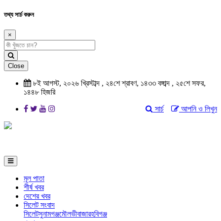
তথ্য সার্চ করুন
×
Close
৮ই আগস্ট, ২০২৬ খ্রিস্টাব্দ
,
২৪শে শ্রাবণ, ১৪৩৩ বঙ্গাব্দ
,
২৫শে সফর,
১৪৪৮ হিজরি
সার্চ
আপনি ও লিখুন
মূল পাতা
শীর্ষ খবর
দেশের খবর
সিলেট সংবাদ
সিলেট
সুনামগঞ্জ
মৌলভীবাজার
হবিগঞ্জ