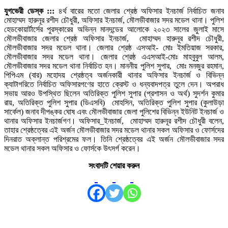
যুগভেরী ডেস্ক :::
৪র্থ বারের মতো জেলার শ্রেষ্ঠ অফিসার ইনচার্জ নির্বাচিত জনাব
মোহাম্মদ হারুনূর রশীদ চৌধুরী, অফিসার ইনচার্জ, মৌলভীবাজার সদর মডেল থানা। পুলিশ
হেডকোয়ার্টার্সের পুরস্কারের অভিন্ন মানদন্ডের আলোকে ২০২৩ সালের জুলাই মাসে
মৌলভীবাজার জেলার শ্রেষ্ঠ অফিসার ইনচার্জ, মোহাম্মদ হারুনূর রশীদ চৌধুরী,
মৌলভীবাজার সদর মডেল থানা। জেলার শ্রেষ্ঠ এসআই- মোঃ ইমতিয়াজ সরকার,
মৌলভীবাজার সদর মডেল থানা। জেলার শ্রেষ্ঠ এএসআই-মোঃ মাহবুবুল আলম,
মৌলভীবাজার সদর মডেল থানা নির্বাচিত হন। মাননীয় পুলিশ সুপার, মোঃ মনজুর রহমান,
পিপিএম (বার) মহোদয় শ্রেষ্ঠত্ব অর্জনকারী থানার অফিসার ইনচার্জ ও বিভিন্ন
ক্যাটাগরিতে নির্বাচিত অফিসারগণের হাতে ক্রেস্ট ও ধন্যবাদপত্র তুলে দেন। অপরাধ
সভায় আরও উপস্থিত ছিলেন অতিরিক্ত পুলিশ সুপার (প্রশাসন ও অর্থ) সুদর্শন কুমার
রায়, অতিরিক্ত পুলিশ সুপার (ডিএসবি) মোহসিন, অতিরিক্ত পুলিশ সুপার (কুলাউড়া
সার্কেল) জনাব দীপঙ্কর ঘোষ এবং মৌলভীবাজার জেলা পুলিশের বিভিন্ন ইউনিট ইনচার্জ ও
থানার অফিসার ইনচার্জগণ। অফিসার_ইনচার্জ, মোহাম্মদ হারুনূর রশীদ চৌধুরী বলেন,
তাহার শ্রেষ্ঠত্বের এই অর্জন মৌলভীবাজার সদর মডেল থানার সকল অফিসার ও ফোর্সদের
দিনরাত অক্লান্ত পরিশ্রমের ফল। তিনি শ্রেষ্ঠত্বের এই অর্জন মৌলভীবাজার সদর
মডেল থানার সকল অফিসার ও ফোর্সকে উৎসর্গ করেন।
সংবাদটি শেয়ার করুন