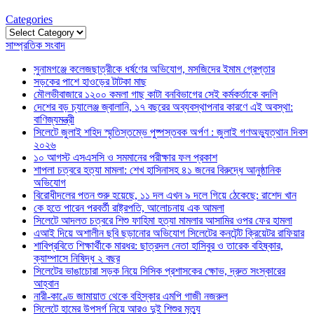
Categories
Categories
সাম্প্রতিক সংবাদ
সুনামগঞ্জে কলেজছাত্রীকে ধর্ষণের অভিযোগ, মসজিদের ইমাম গ্রেপ্তার
সড়কের পাশে হাওড়ের টাটকা মাছ
মৌলভীবাজারে ১২০০ কমলা গাছ কাটা বনবিভাগের সেই কর্মকর্তাকে বদলি
দেশের বড় চ্যালেঞ্জ জ্বালানি, ১৭ বছরের অব্যবস্থাপনার কারণে এই অবস্থা:
বাণিজ্যমন্ত্রী
সিলেটে জুলাই শহিদ স্মৃতিস্তম্ভে পুষ্পস্তবক অর্পণ : জুলাই গণঅভ্যুত্থান দিবস
২০২৬
১০ আগস্ট এসএসসি ও সমমানের পরীক্ষার ফল প্রকাশ
শাপলা চত্বরে হত্যা মামলা: শেখ হাসিনাসহ ৪১ জনের বিরুদ্ধে আনুষ্ঠানিক
অভিযোগ
বিরোধীদলের পতন শুরু হয়েছে, ১১ দল এখন ৯ দলে গিয়ে ঠেকেছে: রাশেদ খান
কে হতে পারেন পরবর্তী রাষ্ট্রপতি, আলোচনায় এক আমলা
সিলেটে আদলত চত্বরে শিশু ফাহিমা হত্যা মামলার আসামির ওপর ফের হামলা
এআই দিয়ে অশালীন ছবি ছড়ানোর অভিযোগ সিলেটের কনটেন্ট ক্রিয়েটর রাফিয়ার
শাবিপ্রবিতে শিক্ষার্থীকে মারধর: ছাত্রদল নেতা হাসিবুর ও তারেক বহিষ্কার,
ক্যাম্পাসে নিষিদ্ধ ২ বছর
সিলেটের ভাঙাচোরা সড়ক নিয়ে সিসিক প্রশাসকের ক্ষোভ, দ্রুত সংস্কারের
আহ্বান
নারী-কাণ্ডে জামায়াত থেকে বহিস্কার এমপি গাজী নজরুল
সিলেটে হামের উপসর্গ নিয়ে আরও দুই শিশুর মৃত্যু