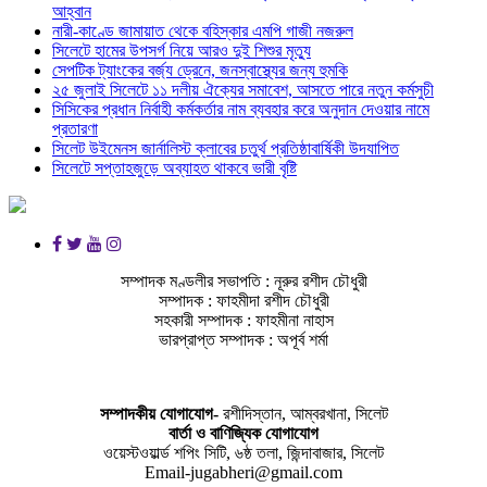
আহ্বান
নারী-কাণ্ডে জামায়াত থেকে বহিস্কার এমপি গাজী নজরুল
সিলেটে হামের উপসর্গ নিয়ে আরও দুই শিশুর মৃত্যু
সেপটিক ট্যাংকের বর্জ্য ড্রেনে, জনস্বাস্থ্যের জন্য হুমকি
২৫ জুলাই সিলেটে ১১ দলীয় ঐক্যের সমাবেশ, আসতে পারে নতুন কর্মসুচী
সিসিকের প্রধান নির্বাহী কর্মকর্তার নাম ব্যবহার করে অনুদান দেওয়ার নামে
প্রতারণা
সিলেট উইমেনস জার্নালিস্ট ক্লাবের চতুর্থ প্রতিষ্ঠাবার্ষিকী উদযাপিত
সিলেটে সপ্তাহজুড়ে অব্যাহত থাকবে ভারী বৃষ্টি
সম্পাদক মণ্ডলীর সভাপতি : নূরুর রশীদ চৌধুরী
সম্পাদক : ফাহমীদা রশীদ চৌধুরী
সহকারী সম্পাদক : ফাহমীনা নাহাস
ভারপ্রাপ্ত সম্পাদক : অপূর্ব শর্মা
সম্পাদকীয় যােগাযোগ-
রশীদিস্তান, আম্বরখানা, সিলেট
বার্তা ও বাণিজ্যিক যোগাযােগ
ওয়েস্টওয়ার্ল্ড শপিং সিটি, ৬ষ্ঠ তলা, জিন্দাবাজার, সিলেট
Email-jugabheri@gmail.com