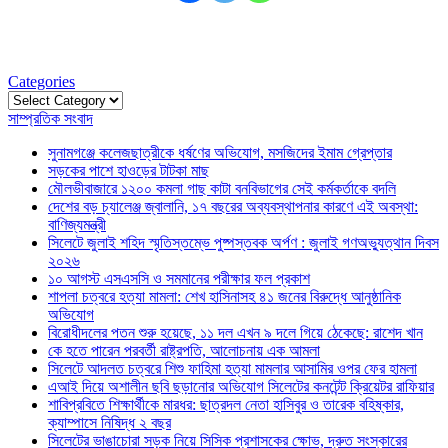
Categories
Categories
সাম্প্রতিক সংবাদ
সুনামগঞ্জে কলেজছাত্রীকে ধর্ষণের অভিযোগ, মসজিদের ইমাম গ্রেপ্তার
সড়কের পাশে হাওড়ের টাটকা মাছ
মৌলভীবাজারে ১২০০ কমলা গাছ কাটা বনবিভাগের সেই কর্মকর্তাকে বদলি
দেশের বড় চ্যালেঞ্জ জ্বালানি, ১৭ বছরের অব্যবস্থাপনার কারণে এই অবস্থা:
বাণিজ্যমন্ত্রী
সিলেটে জুলাই শহিদ স্মৃতিস্তম্ভে পুষ্পস্তবক অর্পণ : জুলাই গণঅভ্যুত্থান দিবস
২০২৬
১০ আগস্ট এসএসসি ও সমমানের পরীক্ষার ফল প্রকাশ
শাপলা চত্বরে হত্যা মামলা: শেখ হাসিনাসহ ৪১ জনের বিরুদ্ধে আনুষ্ঠানিক
অভিযোগ
বিরোধীদলের পতন শুরু হয়েছে, ১১ দল এখন ৯ দলে গিয়ে ঠেকেছে: রাশেদ খান
কে হতে পারেন পরবর্তী রাষ্ট্রপতি, আলোচনায় এক আমলা
সিলেটে আদলত চত্বরে শিশু ফাহিমা হত্যা মামলার আসামির ওপর ফের হামলা
এআই দিয়ে অশালীন ছবি ছড়ানোর অভিযোগ সিলেটের কনটেন্ট ক্রিয়েটর রাফিয়ার
শাবিপ্রবিতে শিক্ষার্থীকে মারধর: ছাত্রদল নেতা হাসিবুর ও তারেক বহিষ্কার,
ক্যাম্পাসে নিষিদ্ধ ২ বছর
সিলেটের ভাঙাচোরা সড়ক নিয়ে সিসিক প্রশাসকের ক্ষোভ, দ্রুত সংস্কারের