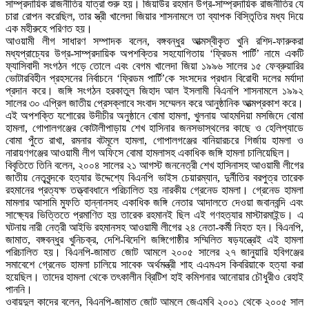
সাম্প্রদায়িক রাজনীতির যাত্রা শুরু হয়। জিয়াউর রহমান উগ্র-সাম্প্রদায়িক রাজনীতির যে
চারা রোপন করেছিল, তার স্ত্রী খালেদা জিয়ার শাসনামলে তা ব্যাপক বিস্তিৃতির মধ্য দিয়ে
এক মহীরুহে পরিণত হয়।
আওয়ামী লীগ সাধারণ সম্পাদক বলেন, বঙ্গবন্ধুর আত্মস্বীকৃত খুনি রশিদ-ফারুকরা
মধ্যপ্রাচ্যের উগ্র-সাম্প্রদায়িক অপশক্তির সহযোগিতায় ‘ফ্রিডম পার্টি’ নামে একটি
ফ্যাসিবাদী সংগঠন গড়ে তোলে এবং বেগম খালেদা জিয়া ১৯৯৬ সালের ১৫ ফেব্রুয়ারির
ভোটারবিহীন প্রহসনের নির্বাচনে ‘ফ্রিডম পার্টি’কে সংসদের প্রধান বিরোধী দলের মর্যাদা
প্রদান করে। জঙ্গি সংগঠন হরকাতুল জিহাদ আল ইসলামী বিএনপি শাসনামলে ১৯৯২
সালের ৩০ এপ্রিল জাতীয় প্রেসক্লাবে সংবাদ সম্মেলন করে আনুষ্ঠানিক আত্মপ্রকাশ করে।
এই অপশক্তি যশোরের উদীচীর অনুষ্ঠানে বোমা হামলা, খুলনায় আহমদিয়া মসজিদে বোমা
হামলা, গোপালগঞ্জের কোটালীপাড়ায় শেখ হাসিনার জনসভাস্থলের কাছে ও হেলিপ্যাডে
বোমা পুঁতে রাখা, রমনার বটমূলে হামলা, গোপালগঞ্জের বানিয়ারচরে গির্জায় হামলা ও
নারায়ণগঞ্জের আওয়ামী লীগ অফিসে বোমা হামলাসহ একাধিক জঙ্গি হামলা চালিয়েছিল।
বিবৃতিতে তিনি বলেন, ২০০৪ সালের ২১ আগস্ট জননেত্রী শেখ হাসিনাসহ আওয়ামী লীগের
জাতীয় নেতৃবৃন্দকে হত্যার উদ্দেশ্যে বিএনপি ভাইস চেয়ারম্যান, দুর্নীতির বরপুত্র তারেক
রহমানের প্রত্যক্ষ তত্ত্বাবধানে পরিচালিত হয় নারকীয় গ্রেনেড হামলা। গ্রেনেড হামলা
মামলার আসামি মুফতি হান্নানসহ একাধিক জঙ্গি নেতার আদালতে দেওয়া জবানবন্দি এবং
সাক্ষ্যের ভিত্তিতে প্রমাণিত হয় তারেক রহমানই ছিল এই গণহত্যার মাস্টারমাইন্ড। এ
ঘটনায় নারী নেত্রী আইভি রহমানসহ আওয়ামী লীগের ২৪ নেতা-কর্মী নিহত হন। বিএনপি,
জামাত, বঙ্গবন্ধুর খুনিচক্র, দেশি-বিদেশি জঙ্গিগোষ্ঠীর সম্মিলিত ষড়যন্ত্রেই এই হামলা
পরিচালিত হয়। বিএনপি-জামাত জোট আমলে ২০০৫ সালের ২৭ জানুয়ারি হবিগঞ্জের
সমাবেশে গ্রেনেড হামলা চালিয়ে সাবেক অর্থমন্ত্রী শাহ এএমএস কিবরিয়াকে হত্যা করা
হয়েছিল। তাদের হামলা থেকে তৎকালীন ব্রিটিশ হাই কমিশনার আনোয়ার চৌধুরীও রেহাই
পাননি।
ওবায়দুল কাদের বলেন, বিএনপি-জামাত জোট আমলে জেএমবি ২০০১ থেকে ২০০৫ সাল