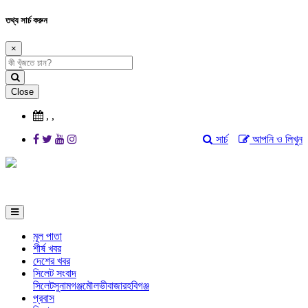
তথ্য সার্চ করুন
×
Close
,
,
সার্চ
আপনি ও লিখুন
মূল পাতা
শীর্ষ খবর
দেশের খবর
সিলেট সংবাদ
সিলেট
সুনামগঞ্জ
মৌলভীবাজার
হবিগঞ্জ
প্রবাস