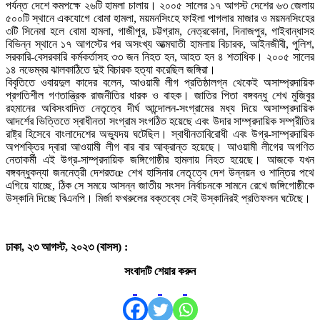
পর্যন্ত দেশে কমপক্ষে ২৬টি হামলা চালায়। ২০০৫ সালের ১৭ আগস্ট দেশের ৬৩ জেলায়
৫০০টি স্থানে একযোগে বোমা হামলা, ময়মনসিংহে ফাইলা পাগলার মাজার ও ময়মনসিংহের
৩টি সিনেমা হলে বোমা হামলা, গাজীপুর, চট্টগ্রাম, নেত্রকোনা, দিনাজপুর, গাইবান্ধাসহ
বিভিন্ন স্থানে ১৭ আগস্টের পর অসংখ্য আত্মঘাতী হামলায় বিচারক, আইনজীবী, পুলিশ,
সরকারি-বেসরকারি কর্মকর্তাসহ ৩৩ জন নিহত হন, আহত হন ৪ শতাধিক। ২০০৫ সালের
১৪ নভেম্বর ঝালকাঠিতে দুই বিচারক হত্যা করেছিল জঙ্গিরা।
বিবৃতিতে ওবায়দুল কাদের বলেন, আওয়ামী লীগ প্রতিষ্ঠালগ্ন থেকেই অসাম্প্রদায়িক
প্রগতিশীল গণতান্ত্রিক রাজনীতির ধারক ও বাহক। জাতির পিতা বঙ্গবন্ধু শেখ মুজিবুর
রহমানের অবিসংবাদিত নেতৃত্বে দীর্ঘ আন্দোলন-সংগ্রামের মধ্য দিয়ে অসাম্প্রদায়িক
আদর্শের ভিত্তিতে স্বাধীনতা সংগ্রাম সংগঠিত হয়েছে এবং উদার সাম্প্রদায়িক সম্প্রীতির
রাষ্ট্র হিসেবে বাংলাদেশের অভ্যুদয় ঘটেছিল। স্বাধীনতাবিরোধী এবং উগ্র-সাম্প্রদায়িক
অপশক্তির দ্বারা আওয়ামী লীগ বার বার আক্রান্ত হয়েছে। আওয়ামী লীগের অগণিত
নেতাকর্মী এই উগ্র-সাম্প্রদায়িক জঙ্গিগোষ্ঠীর হামলায় নিহত হয়েছে। আজকে যখন
বঙ্গবন্ধুকন্যা জননেত্রী দেশরতœ শেখ হাসিনার নেতৃত্বে দেশ উন্নয়ন ও শান্তির পথে
এগিয়ে যাচ্ছে, ঠিক সে সময়ে আসন্ন জাতীয় সংসদ নির্বাচনকে সামনে রেখে জঙ্গিগোষ্ঠীকে
উস্কানি দিচ্ছে বিএনপি। মির্জা ফখরুলের বক্তব্যে সেই উস্কানিরই প্রতিফলন ঘটেছে।
ঢাকা, ২৩ আগস্ট, ২০২৩ (বাসস) :
সংবাদটি শেয়ার করুন