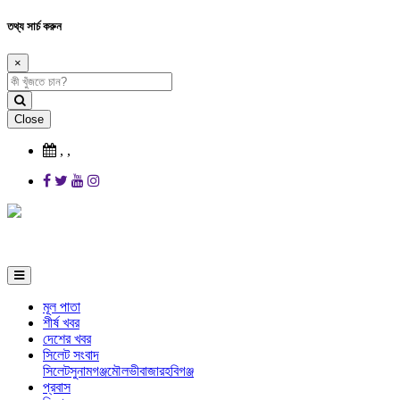
তথ্য সার্চ করুন
×
Close
,
,
মূল পাতা
শীর্ষ খবর
দেশের খবর
সিলেট সংবাদ
সিলেট
সুনামগঞ্জ
মৌলভীবাজার
হবিগঞ্জ
প্রবাস