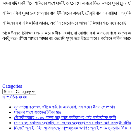
আমরা যদি সবাই মিলে শাকিলের পাশে দাড়াঁই তাহলে সে আবারো ফিরে আসবে সুস্থ সুন্দর হ
শাকিল দক্ষিণ সুরমা ১নং মোল্লার গাও ইউনিয়নের হাজরাই চৌধুরি গাও এর বাসিন্দা। মধ্
শাকিলের বাবা শফিক মিয়া জানান, এতদিন কোনোভাবে আমরা চিকিৎসার খরচ বহন করেছি ।
তাকে উন্নত চিকিৎসার জন্য অনেক টাকা দরকার, যা যোগাড় করা আমাদের পক্ষে সম্ভব 
একটু করে এগিয়ে আসলে আমার বড় ছেলেটা সুস্থ হয়ে উঠতে পারে। বর্তমানে শাকিল ভার
Categories
Categories
সাম্প্রতিক সংবাদ
সুনামগঞ্জে কলেজছাত্রীকে ধর্ষণের অভিযোগ, মসজিদের ইমাম গ্রেপ্তার
সড়কের পাশে হাওড়ের টাটকা মাছ
মৌলভীবাজারে ১২০০ কমলা গাছ কাটা বনবিভাগের সেই কর্মকর্তাকে বদলি
দেশের বড় চ্যালেঞ্জ জ্বালানি, ১৭ বছরের অব্যবস্থাপনার কারণে এই অবস্থা: বাণিজ্য
সিলেটে জুলাই শহিদ স্মৃতিস্তম্ভে পুষ্পস্তবক অর্পণ : জুলাই গণঅভ্যুত্থান দিবস