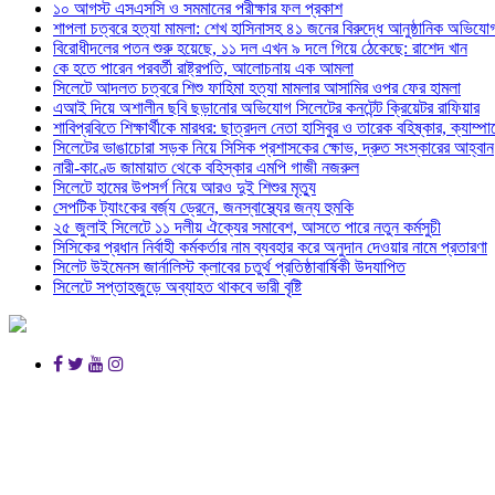
১০ আগস্ট এসএসসি ও সমমানের পরীক্ষার ফল প্রকাশ
শাপলা চত্বরে হত্যা মামলা: শেখ হাসিনাসহ ৪১ জনের বিরুদ্ধে আনুষ্ঠানিক অভিযো
বিরোধীদলের পতন শুরু হয়েছে, ১১ দল এখন ৯ দলে গিয়ে ঠেকেছে: রাশেদ খান
কে হতে পারেন পরবর্তী রাষ্ট্রপতি, আলোচনায় এক আমলা
সিলেটে আদলত চত্বরে শিশু ফাহিমা হত্যা মামলার আসামির ওপর ফের হামলা
এআই দিয়ে অশালীন ছবি ছড়ানোর অভিযোগ সিলেটের কনটেন্ট ক্রিয়েটর রাফিয়ার
শাবিপ্রবিতে শিক্ষার্থীকে মারধর: ছাত্রদল নেতা হাসিবুর ও তারেক বহিষ্কার, ক্যাম্প
সিলেটের ভাঙাচোরা সড়ক নিয়ে সিসিক প্রশাসকের ক্ষোভ, দ্রুত সংস্কারের আহ্বান
নারী-কাণ্ডে জামায়াত থেকে বহিস্কার এমপি গাজী নজরুল
সিলেটে হামের উপসর্গ নিয়ে আরও দুই শিশুর মৃত্যু
সেপটিক ট্যাংকের বর্জ্য ড্রেনে, জনস্বাস্থ্যের জন্য হুমকি
২৫ জুলাই সিলেটে ১১ দলীয় ঐক্যের সমাবেশ, আসতে পারে নতুন কর্মসুচী
সিসিকের প্রধান নির্বাহী কর্মকর্তার নাম ব্যবহার করে অনুদান দেওয়ার নামে প্রতারণা
সিলেট উইমেনস জার্নালিস্ট ক্লাবের চতুর্থ প্রতিষ্ঠাবার্ষিকী উদযাপিত
সিলেটে সপ্তাহজুড়ে অব্যাহত থাকবে ভারী বৃষ্টি