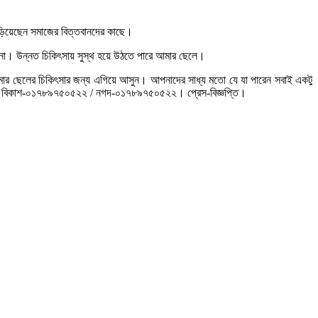
বাড়িয়েছেন সমাজের বিত্তবানদের কাছে।
 না। উন্নত চিকিৎসায় সুস্থ হয়ে উঠতে পারে আমার ছেলে।
আমার ছেলের চিকিৎসার জন্য এগিয়ে আসুন। আপনাদের সাধ্য মতো যে যা পারেন সবাই একটু
কানা- বিকাশ-০১৭৮৯৭৫০৫২২ / নগদ-০১৭৮৯৭৫০৫২২। প্রেস-বিজ্ঞপ্তি।