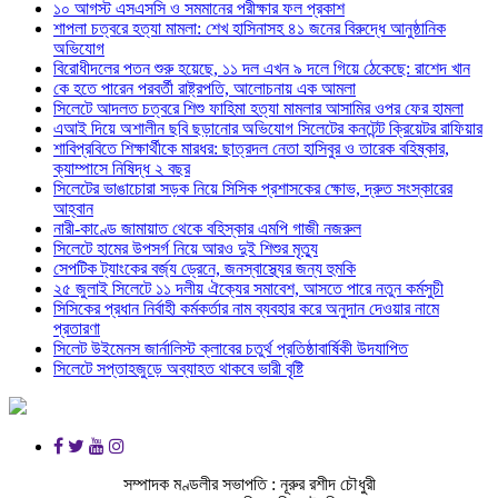
১০ আগস্ট এসএসসি ও সমমানের পরীক্ষার ফল প্রকাশ
শাপলা চত্বরে হত্যা মামলা: শেখ হাসিনাসহ ৪১ জনের বিরুদ্ধে আনুষ্ঠানিক
অভিযোগ
বিরোধীদলের পতন শুরু হয়েছে, ১১ দল এখন ৯ দলে গিয়ে ঠেকেছে: রাশেদ খান
কে হতে পারেন পরবর্তী রাষ্ট্রপতি, আলোচনায় এক আমলা
সিলেটে আদলত চত্বরে শিশু ফাহিমা হত্যা মামলার আসামির ওপর ফের হামলা
এআই দিয়ে অশালীন ছবি ছড়ানোর অভিযোগ সিলেটের কনটেন্ট ক্রিয়েটর রাফিয়ার
শাবিপ্রবিতে শিক্ষার্থীকে মারধর: ছাত্রদল নেতা হাসিবুর ও তারেক বহিষ্কার,
ক্যাম্পাসে নিষিদ্ধ ২ বছর
সিলেটের ভাঙাচোরা সড়ক নিয়ে সিসিক প্রশাসকের ক্ষোভ, দ্রুত সংস্কারের
আহ্বান
নারী-কাণ্ডে জামায়াত থেকে বহিস্কার এমপি গাজী নজরুল
সিলেটে হামের উপসর্গ নিয়ে আরও দুই শিশুর মৃত্যু
সেপটিক ট্যাংকের বর্জ্য ড্রেনে, জনস্বাস্থ্যের জন্য হুমকি
২৫ জুলাই সিলেটে ১১ দলীয় ঐক্যের সমাবেশ, আসতে পারে নতুন কর্মসুচী
সিসিকের প্রধান নির্বাহী কর্মকর্তার নাম ব্যবহার করে অনুদান দেওয়ার নামে
প্রতারণা
সিলেট উইমেনস জার্নালিস্ট ক্লাবের চতুর্থ প্রতিষ্ঠাবার্ষিকী উদযাপিত
সিলেটে সপ্তাহজুড়ে অব্যাহত থাকবে ভারী বৃষ্টি
সম্পাদক মণ্ডলীর সভাপতি : নূরুর রশীদ চৌধুরী