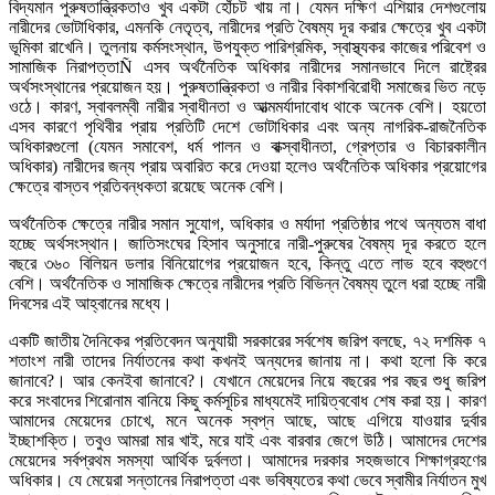
বিদ্যমান পুরুষতান্ত্রিকতাও খুব একটা হোঁচট খায় না। যেমন দক্ষিণ এশিয়ার দেশগুলোয়
নারীদের ভোটাধিকার, এমনকি নেতৃত্ব, নারীদের প্রতি বৈষম্য দূর করার ক্ষেত্রে খুব একটা
ভূমিকা রাখেনি। তুলনায় কর্মসংস্থান, উপযুক্ত পারিশ্রমিক, স্বাস্থ্যকর কাজের পরিবেশ ও
সামাজিক নিরাপত্তাÑ এসব অর্থনৈতিক অধিকার নারীদের সমানভাবে দিলে রাষ্ট্রের
অর্থসংস্থানের প্রয়োজন হয়। পুরুষতান্ত্রিকতা ও নারীর বিকাশবিরোধী সমাজের ভিত নড়ে
ওঠে। কারণ, স্বাবলম্বী নারীর স্বাধীনতা ও আত্মমর্যাদাবোধ থাকে অনেক বেশি। হয়তো
এসব কারণে পৃথিবীর প্রায় প্রতিটি দেশে ভোটাধিকার এবং অন্য নাগরিক-রাজনৈতিক
অধিকারগুলো (যেমন সমাবেশ, ধর্ম পালন ও বাক্স্বাধীনতা, গ্রেপ্তার ও বিচারকালীন
অধিকার) নারীদের জন্য প্রায় অবারিত করে দেওয়া হলেও অর্থনৈতিক অধিকার প্রয়োগের
ক্ষেত্রে বাস্তব প্রতিবন্ধকতা রয়েছে অনেক বেশি।
অর্থনৈতিক ক্ষেত্রে নারীর সমান সুযোগ, অধিকার ও মর্যাদা প্রতিষ্ঠার পথে অন্যতম বাধা
হচ্ছে অর্থসংস্থান। জাতিসংঘের হিসাব অনুসারে নারী-পুরুষের বৈষম্য দূর করতে হলে
বছরে ৩৬০ বিলিয়ন ডলার বিনিয়োগের প্রয়োজন হবে, কিন্তু এতে লাভ হবে বহুগুণে
বেশি। অর্থনৈতিক ও সামাজিক ক্ষেত্রে নারীদের প্রতি বিভিন্ন বৈষম্য তুলে ধরা হচ্ছে নারী
দিবসের এই আহ্বানের মধ্যে।
একটি জাতীয় দৈনিকের প্রতিবেদন অনুযায়ী সরকারের সর্বশেষ জরিপ বলছে, ৭২ দশমিক ৭
শতাংশ নারী তাদের নির্যাতনের কথা কখনই অন্যদের জানায় না। কথা হলো কি করে
জানাবে?। আর কেনইবা জানাবে?। যেখানে মেয়েদের নিয়ে বছরের পর বছর শুধু জরিপ
করে সংবাদের শিরোনাম বানিয়ে কিছু কর্মসূচির মাধ্যমেই দায়িত্ববোধ শেষ করা হয়। কারণ
আমাদের মেয়েদের চোখে, মনে অনেক স্বপ্ন আছে, আছে এগিয়ে যাওয়ার দুর্বার
ইচ্ছাশক্তি। তবুও আমরা মার খাই, মরে যাই এবং বারবার জেগে উঠি। আমাদের দেশের
মেয়েদের সর্বপ্রথম সমস্যা আর্থিক দুর্বলতা। আমাদের দরকার সহজভাবে শিক্ষাগ্রহণের
অধিকার। যে মেয়েরা সন্তানের নিরাপত্তা এবং ভবিষ্যতের কথা ভেবে স্বামীর নির্যাতন মুখ