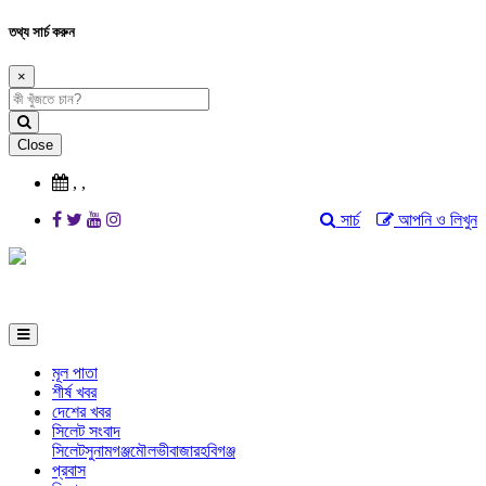
তথ্য সার্চ করুন
×
Close
,
,
সার্চ
আপনি ও লিখুন
মূল পাতা
শীর্ষ খবর
দেশের খবর
সিলেট সংবাদ
সিলেট
সুনামগঞ্জ
মৌলভীবাজার
হবিগঞ্জ
প্রবাস