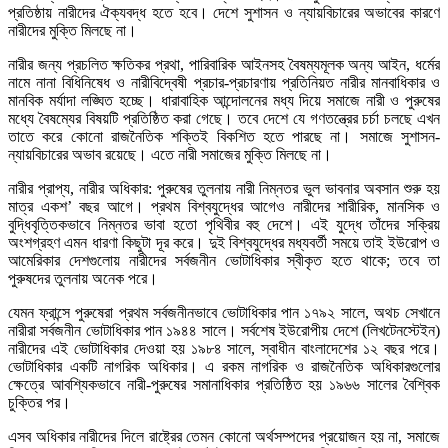
প্রতিষ্ঠায় নারীদের ঐক্যবদ্ধ হতে হবে। দেশে সুশাসন ও ন্যায়বিচারের অভাবের কারণে
নারীদের মুক্তি মিলছে না।
নারীর জন্য প্রচলিত ক্ষতিকর প্রথা, পারিবারিক আইনসহ বৈষম্যমূলক অন্য আইন, ধর্মের
নামে নানা বিধিনিষেধ ও নারীবিদ্বেষী প্রচার-প্রচারণায় প্রতিনিয়ত নারীর মানবাধিকার ও
মানবিক মর্যাদা লঙ্ঘিত হচ্ছে। ধারাবাহিক আন্দোলনের মধ্য দিয়ে সমাজে নারী ও পুরুষের
মধ্যে বৈষম্যের বিষয়টি প্রতিষ্ঠিত করা গেছে। তবে দেশে যে গণতন্ত্রের চর্চা চলছে এখন
তাতে করে কোনো রাজনৈতিক শক্তিই বিকশিত হতে পারছে না। সমাজে সুশাসন-
ন্যায়বিচারের অভাব রয়েছে। এতে নারী সমাজের মুক্তি মিলছে না।
নারীর প্রাপ্য, নারীর অধিকার: পুরুষের তুলনায় নারী নিম্নতর ভুল ভাবনার অবসান শুরু হয়
মাত্র একশ’ বছর আগে। প্রথম বিশ্বযুদ্ধের আগেও নারীদের শারীরিক, মানসিক ও
বুদ্ধিবৃত্তিকভাবে নিম্নতর ভাবা হতো পৃথিবীর বহু দেশে। এই যুদ্ধে তাঁদের সক্রিয়
অংশগ্রহণ এমন ধারণা কিছুটা দূর করে। দুই বিশ্বযুদ্ধের মধ্যবর্তী সময়ে তাই ইউরোপ ও
আমেরিকার দেশগুলোয় নারীদের সর্বজনীন ভোটাধিকার স্বীকৃত হতে থাকে; তবে তা
পুরুষদের তুলনায় অনেক পরে।
যেমন ফ্রান্সে পুরুষেরা প্রথম সর্বজনীনভাবে ভোটাধিকার পান ১৭৯২ সালে, অথচ সেখানে
নারীরা সর্বজনীন ভোটাধিকার পান ১৯৪৪ সালে। সর্বশেষ ইউরোপীয় দেশে (লিখটেনস্টেইন)
নারীদের এই ভোটাধিকার দেওয়া হয় ১৯৮৪ সালে, স্বাধীন বাংলাদেশের ১২ বছর পরে।
ভোটাধিকার একটি নাগরিক অধিকার। এ রকম নাগরিক ও রাজনৈতিক অধিকারগুলোর
ক্ষেত্রে আবশ্যিকভাবে নারী-পুরুষের সমানাধিকার প্রতিষ্ঠিত হয় ১৯৬৬ সালের বৈশ্বিক
চুক্তির পর।
এসব অধিকার নারীদের দিলে রাষ্ট্রের তেমন কোনো অর্থসম্পদের প্রয়োজন হয় না, সমাজে