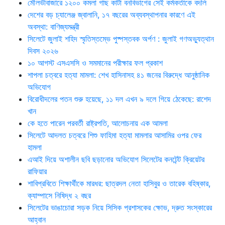
মৌলভীবাজারে ১২০০ কমলা গাছ কাটা বনবিভাগের সেই কর্মকর্তাকে বদলি
দেশের বড় চ্যালেঞ্জ জ্বালানি, ১৭ বছরের অব্যবস্থাপনার কারণে এই
অবস্থা: বাণিজ্যমন্ত্রী
সিলেটে জুলাই শহিদ স্মৃতিস্তম্ভে পুষ্পস্তবক অর্পণ : জুলাই গণঅভ্যুত্থান
দিবস ২০২৬
১০ আগস্ট এসএসসি ও সমমানের পরীক্ষার ফল প্রকাশ
শাপলা চত্বরে হত্যা মামলা: শেখ হাসিনাসহ ৪১ জনের বিরুদ্ধে আনুষ্ঠানিক
অভিযোগ
বিরোধীদলের পতন শুরু হয়েছে, ১১ দল এখন ৯ দলে গিয়ে ঠেকেছে: রাশেদ
খান
কে হতে পারেন পরবর্তী রাষ্ট্রপতি, আলোচনায় এক আমলা
সিলেটে আদলত চত্বরে শিশু ফাহিমা হত্যা মামলার আসামির ওপর ফের
হামলা
এআই দিয়ে অশালীন ছবি ছড়ানোর অভিযোগ সিলেটের কনটেন্ট ক্রিয়েটর
রাফিয়ার
শাবিপ্রবিতে শিক্ষার্থীকে মারধর: ছাত্রদল নেতা হাসিবুর ও তারেক বহিষ্কার,
ক্যাম্পাসে নিষিদ্ধ ২ বছর
সিলেটের ভাঙাচোরা সড়ক নিয়ে সিসিক প্রশাসকের ক্ষোভ, দ্রুত সংস্কারের
আহ্বান