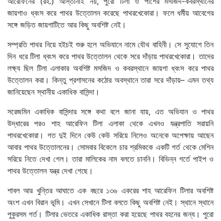
আরেফিনের (রহ.) আস্তানাই নয়, পুরো টিলা ও পাশের মসজিদ-কবরস্থানের
জায়গাও ধ্বংস করে পাথর উত্তোলন করেছে পাথরখেকোরা। ফলে ধর্মীয় আবেগের
সঙ্গে জড়িত জায়গাটিতে আর কিছু অবশিষ্ট নেই।
সম্প্রতি পাথর নিয়ে হইচই শুরু হলে অভিযানে নামে যৌথ বাহিনী। সে সুযোগে তিন
দিন ধরে টিলা ধ্বংস করে পাথর উত্তোলন থেকে সরে দাঁড়ায় পাথরখেকোরা। তাদের
লক্ষ্য ছিল টিলা এলাকার অবশিষ্ট মসজিদ ও কবরস্থানে জায়গা ধ্বংস করে পাথর
উত্তোলন করা। কিন্তু প্রশাসনের কঠোর অবস্থানে তারা সরে দাঁড়ায়– এমন তথ্য
জানিয়েছেন স্থানীয় একাধিক বাসিন্দা।
সরেজমিন একাধিক বাসিন্দার সঙ্গে কথা বলে জানা যায়, এত অভিযান ও পাথর
উদ্ধারের পরও শাহ আরেফিন টিলা এলাকা থেকে এখনও যন্ত্রপাতি সরায়নি
পাথরখেকোরা। গত দুই দিনে কেউ কেউ সরিয়ে নিলেও অনেকে অপেক্ষায় আছেন
আবার পাথর উত্তোলনের। সোমবার বিকেলে চার শ্রমিককে একটি গর্ত থেকে মেশিন
সরিয়ে নিতে দেখা গেল। তারা মালিকের নাম বলতে চাননি। বিভিন্ন গর্তে পাইপ ও
পাথর উত্তোলন যন্ত্র দেখা গেছে।
শাবল আর খুন্তির আঘাতে এক বছরে ১৩৬ একরের শাহ আরেফিন টিলার অবশিষ্ট
অংশ এখন বিরান ভূমি। এখন সেখানে টিলা বলতে কিছু অবশিষ্ট নেই। স্থানে স্থানে
পুকুরসম গর্ত। টিলার ভেতরে একাধিক রাস্তা করা হয়েছে পাথর বহনের জন্য। পুরো