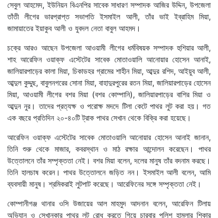
সেবুল আহমেদ, ইউনিয়ন বিএনপির সাবেক সাধারণ সম্পাদক আজির উদ্দিন, উপজেলা
তাঁতী লীগের ভারপ্রাপ্ত সভাপতি ইসমাইল আলী, তাঁর ভাই ইব্রাহিম মিয়া,
জামায়াতের ইয়াকুব আলী ও যুবদল নেতা বাবুল আহমদ।
চক্রে আরও আছেন উপজেলা আওয়ামী লীগের ধর্মবিষয়ক সম্পাদক হুশিয়ার আলী,
শাহ আরেফিন ওয়াক্ফ এস্টেটের সাবেক মোতাওয়ালি আনোয়ার হোসেন আনাই,
জালিয়ারপাড়ের কালা মিয়া, চিকাডহর গ্রামের শাহীন মিয়া, আব্দুর রশিদ, আইয়ুব আলী,
আব্দুল কুদ্দুছ, বাবুলনগরের সোনা মিয়া, বাহাদুরপুরের রতন মিয়া, জালিয়ারপাড়ের হোসেন
মিয়া, আওয়ামী লীগের বশর মিয়া (বশর কোম্পানি), জালিয়ারপাড়ের বাশির মিয়া ও
আব্দুন নুর। তাদের প্রত্যক্ষ ও পরোক্ষ মদদে টিলা কেটে পাথর লুট করা হয়। গত
এক বছরে প্রতিদিন ২০-৪০টি ট্রাক পাথর সেখান থেকে বিক্রি করা হয়েছে।
আরেফিন ওয়াক্ফ এস্টেটের সাবেক মোতাওয়ালি আনোয়ার হোসেন আনাই জানান,
তিনি শুরু থেকে মাজার, কবরস্থান ও মাঠ রক্ষার আন্দোলন করেছেন। পাথর
উত্তোলনে তাঁর সম্পৃক্ততা নেই। বশর মিয়া বলেন, দলের মানুষ তাঁর বদনাম করছে।
তিনি হালচাষ করেন। পাথর উত্তোলনে জড়িত নন। ইসমাইল আলী বলেন, আমি
ব্যবসায়ী মানুষ। শ্রমিকরাই লুটপাট করেছে। আরেফিনের সঙ্গে সম্পৃক্ততা নেই।
কোম্পানীগঞ্জ থানার ওসি উজায়ের আল মাহমুদ আদনান বলেন, আরেফিন টিলায়
অভিযান ও সেখানকার পাথর লুট রোধ করতে গিয়ে চারবার পুলিশ হামলার শিকার