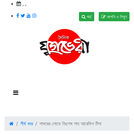
,
,
সার্চ
আপনি ও লিখুন
শীর্ষ খবর
পাথরের লোভে নিঃশেষ শাহ আরেফিন টিলা