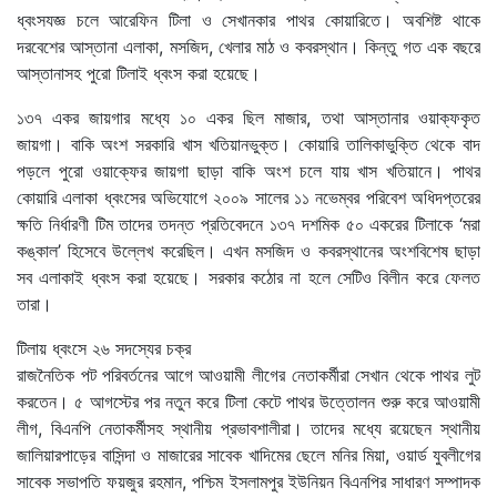
ধ্বংসযজ্ঞ চলে আরেফিন টিলা ও সেখানকার পাথর কোয়ারিতে। অবশিষ্ট থাকে
দরবেশের আস্তানা এলাকা, মসজিদ, খেলার মাঠ ও কবরস্থান। কিন্তু গত এক বছরে
আস্তানাসহ পুরো টিলাই ধ্বংস করা হয়েছে।
১৩৭ একর জায়গার মধ্যে ১০ একর ছিল মাজার, তথা আস্তানার ওয়াক্ফকৃত
জায়গা। বাকি অংশ সরকারি খাস খতিয়ানভুক্ত। কোয়ারি তালিকাভুক্তি থেকে বাদ
পড়লে পুরো ওয়াক্ফের জায়গা ছাড়া বাকি অংশ চলে যায় খাস খতিয়ানে। পাথর
কোয়ারি এলাকা ধ্বংসের অভিযোগে ২০০৯ সালের ১১ নভেম্বর পরিবেশ অধিদপ্তরের
ক্ষতি নির্ধারণী টিম তাদের তদন্ত প্রতিবেদনে ১৩৭ দশমিক ৫০ একরের টিলাকে ‘মরা
কঙ্কাল’ হিসেবে উল্লেখ করেছিল। এখন মসজিদ ও কবরস্থানের অংশবিশেষ ছাড়া
সব এলাকাই ধ্বংস করা হয়েছে। সরকার কঠোর না হলে সেটিও বিলীন করে ফেলত
তারা।
টিলায় ধ্বংসে ২৬ সদস্যের চক্র
রাজনৈতিক পট পরিবর্তনের আগে আওয়ামী লীগের নেতাকর্মীরা সেখান থেকে পাথর লুট
করতেন। ৫ আগস্টের পর নতুন করে টিলা কেটে পাথর উত্তোলন শুরু করে আওয়ামী
লীগ, বিএনপি নেতাকর্মীসহ স্থানীয় প্রভাবশালীরা। তাদের মধ্যে রয়েছেন স্থানীয়
জালিয়ারপাড়ের বাসিন্দা ও মাজারের সাবেক খাদিমের ছেলে মনির মিয়া, ওয়ার্ড যুবলীগের
সাবেক সভাপতি ফয়জুর রহমান, পশ্চিম ইসলামপুর ইউনিয়ন বিএনপির সাধারণ সম্পাদক