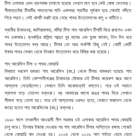
টিলা এলাকায় এমন ধ্বংসযজ্ঞ চালানো হয়েছে দেখলে মনে হবে কেউ বোমা ফেলেছে।
সীমান্তঘেঁষা টিলাটির পাদদেশের পানি একসময় স্থানীয় সূর্যখাল হয়ে সোনাই নদীতে
গিয়ে পড়ত। সেই খালটি ভরাট হয়ে গেছে পাথর উত্তোলনের বালু ও মাটিতে।
স্থানীয় চিকাডহর, জালিয়ারপাড়, মটিয়া টিলা শাহ আরেফিন টিলাটি ঘিরে রাখলেও এখন
সব একাকার। ছনবাড়ির বাসিন্দা আব্দুন নুর নামের এক যুবক জানান, তিন দিন ধরে
পাথর উত্তোলন বন্ধ আছে। টিলার তো আর অবশিষ্ট কিছু নেই। কোটি কোটি
টাকার পাথর সেখান থেকে দিনরাত উত্তোলন করে বিক্রি করা হয়েছে।
শাহ আরেফিন টিলা ও পাথর কোয়ারি
বিখ্যাত দরবেশ হজরত শাহ আরেফিন (রহ.) থেকে টিলার নামকরণ হয়েছে শাহ
আরেফিন। তিনি কোম্পানীগঞ্জের চিকাডহর মৌজার ওই টিলায় কয়েকশ বছর আগে
আস্তানা গেড়েছিলেন। সেখানে তিনি মাঝেমধ্যেই বসতেন। পরে ওই স্থানে
স্থাপনা গড়ে তোলেন ভক্তরা। বড় আকারের কালো রঙের পাথর দিয়ে সেখানে
সীমানা গড়ে তোলা হয়। পরে ওই আস্তানায় ওরসও হতো, যেখানে সারাদেশ থেকে
জড়ো হতেন শাহ আরেফিনের (রহ.) ভক্তরা।
১৯৯৮ সালে তৎকালীন আওয়ামী লীগ সরকার ওই এলাকায় আরেফিন পাথর কোয়ারি
চালু করে। তিনবার ইজারা দেওয়ার পর শাহ আরেফিন টিলার অস্তিত্ব রক্ষায় গেজেট
থেকে কোয়ারি বাদ দেওয়া হয়। ২০০৪ থেকে ২০১৯ সাল পর্যন্ত থেমে থেমে