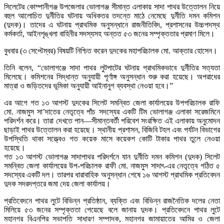
সিলেটের কোম্পানীগঞ্জ উপজেলার ভোলাগঞ্জ সীমান্ত এলাকায় সাদা পাথর উত্তোলন নিয়ে
বহুল আলোচিত দুর্নীতির ঘটনায় অধিকতর তদন্তে মাঠে নেমেছে দুর্নীতি দমন কমিশন
(দুদক)। তাদের এ ঘটনায় প্রাথমিক অনুসন্ধানে রাজনীতিবিদ, প্রশাসনের উচ্চপদস্থ
কর্মকর্তা, আইনশৃঙ্খলা বাহিনীর সদস্যসহ অন্তত ৫৩ জনের সম্পৃক্ততার প্রমাণ মিলে।
বুধবার (৩ সেপ্টেম্বর) বিষয়টি নিশ্চিত করেন দুদকের মহাপরিচালক মো. আক্তার হোসেন।
তিনি বলেন, “ভোলাগঞ্জে সাদা পাথর লুটপাটের ঘটনায় প্রাথমিকভাবে দুর্নীতির সত্যতা
মিলেছে। কমিশনের সিদ্ধান্ত অনুযায়ী পূর্ণাঙ্গ অনুসন্ধান শুরু করা হয়েছে। অপরাধের
মাত্রা ও জড়িতদের ভূমিকা অনুযায়ী আইনানুগ ব্যবস্থা নেওয়া হবে।”
এর আগে গত ১৩ আগস্ট দুদকের সিলেট সমন্বিত জেলা কার্যালয়ের উপপরিচালক রাফি
মো. নাজমুস সা’দাতের নেতৃত্বে পাঁচ সদস্যের একটি টিম ভোলাগঞ্জ এলাকা সরেজমিনে
পরিদর্শন করে। তারা দেখতে পান—সীমান্তবর্তী পরিবেশ সংরক্ষিত এই এলাকায় অনুমোদন
ছাড়াই পাথর উত্তোলন করা হয়েছে। স্থানীয় প্রশাসন, বিজিবি টহল এবং পর্যটন বিভাগের
উপস্থিতি থাকা সত্ত্বেও গত কয়েক মাসে কয়েকশ কোটি টাকার পাথর তুলে নেওয়া
হয়েছে।
গত ১৩ আগস্ট ভোলাগঞ্জ সাদাপাথর পরিদর্শনে যান দুর্নীতি দমন কমিশন (দুদক) সিলেট
সমন্বিত জেলা কার্যালয়ের উপ-পরিচালক রাফী মো. নাজমুস সাদাৎ-এর নেতৃত্বে গঠিত ৫
সদস্যের একটি দল। তারপর ধারাবাহিক অনুসন্ধান শেষে ১৬ আগস্ট প্রাথমিক প্রতিবেদন
দুদক সদরদপ্তরে জমা দেয় জেলা কার্যালয়।
প্রতিবেদনে পাথর লুটে বিভিন্ন প্রতিষ্ঠান, ব্যক্তি এবং বিভিন্ন রাজনৈতিক দলের নেতা
মিলিয়ে ৫৩ জনের সম্পৃক্ততা পেয়েছে বলে জানায় দুদক। প্রতিবেদনে পাথর লুটে
মহানগর বিএনপির সভাপতি সাধারণ সম্পাদক, মহানগর জামায়াতের আমির ও জেলা