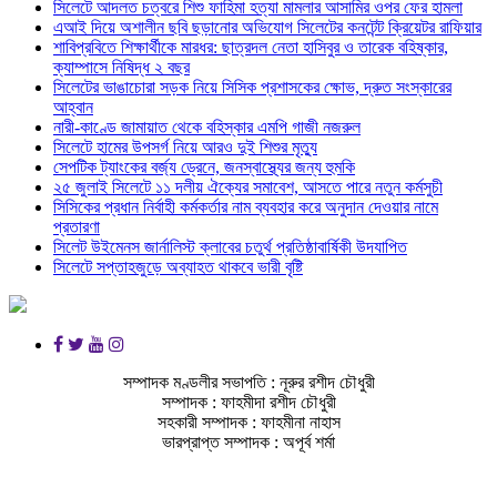
সিলেটে আদলত চত্বরে শিশু ফাহিমা হত্যা মামলার আসামির ওপর ফের হামলা
এআই দিয়ে অশালীন ছবি ছড়ানোর অভিযোগ সিলেটের কনটেন্ট ক্রিয়েটর রাফিয়ার
শাবিপ্রবিতে শিক্ষার্থীকে মারধর: ছাত্রদল নেতা হাসিবুর ও তারেক বহিষ্কার,
ক্যাম্পাসে নিষিদ্ধ ২ বছর
সিলেটের ভাঙাচোরা সড়ক নিয়ে সিসিক প্রশাসকের ক্ষোভ, দ্রুত সংস্কারের
আহ্বান
নারী-কাণ্ডে জামায়াত থেকে বহিস্কার এমপি গাজী নজরুল
সিলেটে হামের উপসর্গ নিয়ে আরও দুই শিশুর মৃত্যু
সেপটিক ট্যাংকের বর্জ্য ড্রেনে, জনস্বাস্থ্যের জন্য হুমকি
২৫ জুলাই সিলেটে ১১ দলীয় ঐক্যের সমাবেশ, আসতে পারে নতুন কর্মসুচী
সিসিকের প্রধান নির্বাহী কর্মকর্তার নাম ব্যবহার করে অনুদান দেওয়ার নামে
প্রতারণা
সিলেট উইমেনস জার্নালিস্ট ক্লাবের চতুর্থ প্রতিষ্ঠাবার্ষিকী উদযাপিত
সিলেটে সপ্তাহজুড়ে অব্যাহত থাকবে ভারী বৃষ্টি
সম্পাদক মণ্ডলীর সভাপতি : নূরুর রশীদ চৌধুরী
সম্পাদক : ফাহমীদা রশীদ চৌধুরী
সহকারী সম্পাদক : ফাহমীনা নাহাস
ভারপ্রাপ্ত সম্পাদক : অপূর্ব শর্মা