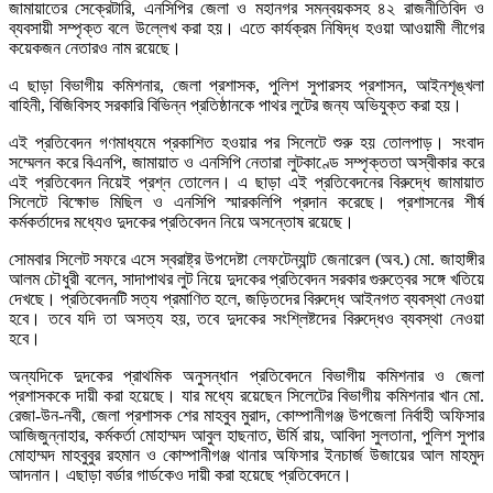
জামায়াতের সেক্রেটারি, এনসিপির জেলা ও মহানগর সমন্বয়কসহ ৪২ রাজনীতিবিদ ও
ব্যবসায়ী সম্পৃক্ত বলে উল্লেখ করা হয়। এতে কার্যক্রম নিষিদ্ধ হওয়া আওয়ামী লীগের
কয়েকজন নেতারও নাম রয়েছে।
এ ছাড়া বিভাগীয় কমিশনার, জেলা প্রশাসক, পুলিশ সুপারসহ প্রশাসন, আইনশৃঙ্খলা
বাহিনী, বিজিবিসহ সরকারি বিভিন্ন প্রতিষ্ঠানকে পাথর লুটের জন্য অভিযুক্ত করা হয়।
এই প্রতিবেদন গণমাধ্যমে প্রকাশিত হওয়ার পর সিলেটে শুরু হয় তোলপাড়। সংবাদ
সম্মেলন করে বিএনপি, জামায়াত ও এনসিপি নেতারা লুটকাণ্ডে সম্পৃক্ততা অস্বীকার করে
এই প্রতিবেদন নিয়েই প্রশ্ন তোলেন। এ ছাড়া এই প্রতিবেদনের বিরুদ্ধে জামায়াত
সিলেটে বিক্ষোভ মিছিল ও এনসিপি স্মারকলিপি প্রদান করেছে। প্রশাসনের শীর্ষ
কর্মকর্তাদের মধ্যেও দুদকের প্রতিবেদন নিয়ে অসন্তোষ রয়েছে।
সোমবার সিলেট সফরে এসে স্বরাষ্ট্র উপদেষ্টা লেফটেন্যান্ট জেনারেল (অব.) মো. জাহাঙ্গীর
আলম চৌধুরী বলেন, সাদাপাথর লুট নিয়ে দুদকের প্রতিবেদন সরকার গুরুত্বের সঙ্গে খতিয়ে
দেখছে। প্রতিবেদনটি সত্য প্রমাণিত হলে, জড়িতদের বিরুদ্ধে আইনগত ব্যবস্থা নেওয়া
হবে। তবে যদি তা অসত্য হয়, তবে দুদকের সংশ্লিষ্টদের বিরুদ্ধেও ব্যবস্থা নেওয়া
হবে।
অন্যদিকে দুদকের প্রাথমিক অনুসন্ধান প্রতিবেদনে বিভাগীয় কমিশনার ও জেলা
প্রশাসককে দায়ী করা হয়েছে। যার মধ্যে রয়েছেন সিলেটের বিভাগীয় কমিশনার খান মো.
রেজা-উন-নবী, জেলা প্রশাসক শের মাহবুব মুরাদ, কোম্পানীগঞ্জ উপজেলা নির্বাহী অফিসার
আজিজুন্নাহার, কর্মকর্তা মোহাম্মদ আবুল হাছনাত, ঊর্মি রায়, আবিদা সুলতানা, পুলিশ সুপার
মোহাম্মদ মাহবুবুর রহমান ও কোম্পানীগঞ্জ থানার অফিসার ইনচার্জ উজায়ের আল মাহমুদ
আদনান। এছাড়া বর্ডার গার্ডকেও দায়ী করা হয়েছে প্রতিবেদনে।