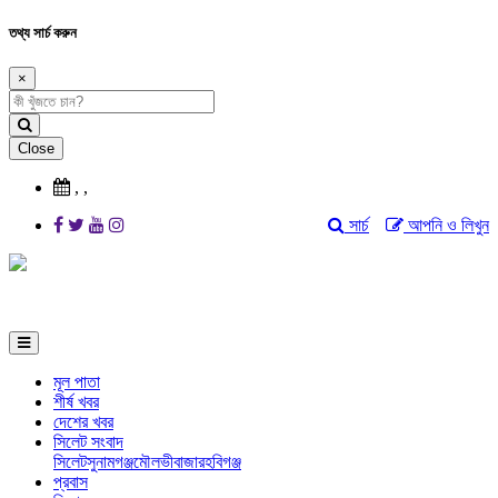
তথ্য সার্চ করুন
×
Close
,
,
সার্চ
আপনি ও লিখুন
মূল পাতা
শীর্ষ খবর
দেশের খবর
সিলেট সংবাদ
সিলেট
সুনামগঞ্জ
মৌলভীবাজার
হবিগঞ্জ
প্রবাস