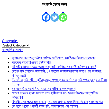
সংবাদটি শেয়ার করুন
Categories
Categories
সাম্প্রতিক সংবাদ
সুনামগঞ্জে কলেজছাত্রীকে ধর্ষণের অভিযোগ, মসজিদের ইমাম গ্রেপ্তার
সড়কের পাশে হাওড়ের টাটকা মাছ
মৌলভীবাজারে ১২০০ কমলা গাছ কাটা বনবিভাগের সেই কর্মকর্তাকে বদলি
দেশের বড় চ্যালেঞ্জ জ্বালানি, ১৭ বছরের অব্যবস্থাপনার কারণে এই অবস্থা:
বাণিজ্যমন্ত্রী
সিলেটে জুলাই শহিদ স্মৃতিস্তম্ভে পুষ্পস্তবক অর্পণ : জুলাই গণঅভ্যুত্থান দিবস
২০২৬
১০ আগস্ট এসএসসি ও সমমানের পরীক্ষার ফল প্রকাশ
শাপলা চত্বরে হত্যা মামলা: শেখ হাসিনাসহ ৪১ জনের বিরুদ্ধে আনুষ্ঠানিক
অভিযোগ
বিরোধীদলের পতন শুরু হয়েছে, ১১ দল এখন ৯ দলে গিয়ে ঠেকেছে: রাশেদ খান
কে হতে পারেন পরবর্তী রাষ্ট্রপতি, আলোচনায় এক আমলা