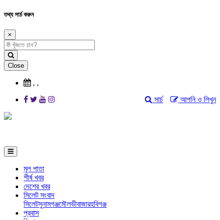
তথ্য সার্চ করুন
×
Close
,
,
সার্চ
আপনি ও লিখুন
মূল পাতা
শীর্ষ খবর
দেশের খবর
সিলেট সংবাদ
সিলেট
সুনামগঞ্জ
মৌলভীবাজার
হবিগঞ্জ
প্রবাস