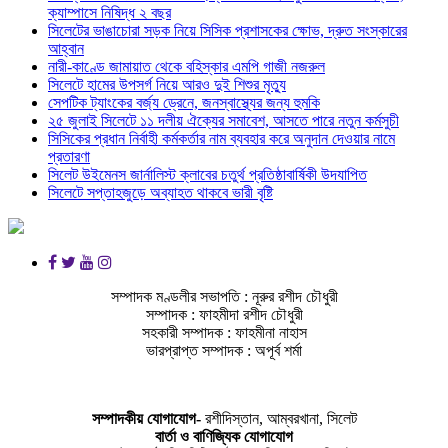
ক্যাম্পাসে নিষিদ্ধ ২ বছর
সিলেটের ভাঙাচোরা সড়ক নিয়ে সিসিক প্রশাসকের ক্ষোভ, দ্রুত সংস্কারের
আহ্বান
নারী-কাণ্ডে জামায়াত থেকে বহিস্কার এমপি গাজী নজরুল
সিলেটে হামের উপসর্গ নিয়ে আরও দুই শিশুর মৃত্যু
সেপটিক ট্যাংকের বর্জ্য ড্রেনে, জনস্বাস্থ্যের জন্য হুমকি
২৫ জুলাই সিলেটে ১১ দলীয় ঐক্যের সমাবেশ, আসতে পারে নতুন কর্মসুচী
সিসিকের প্রধান নির্বাহী কর্মকর্তার নাম ব্যবহার করে অনুদান দেওয়ার নামে
প্রতারণা
সিলেট উইমেনস জার্নালিস্ট ক্লাবের চতুর্থ প্রতিষ্ঠাবার্ষিকী উদযাপিত
সিলেটে সপ্তাহজুড়ে অব্যাহত থাকবে ভারী বৃষ্টি
সম্পাদক মণ্ডলীর সভাপতি : নূরুর রশীদ চৌধুরী
সম্পাদক : ফাহমীদা রশীদ চৌধুরী
সহকারী সম্পাদক : ফাহমীনা নাহাস
ভারপ্রাপ্ত সম্পাদক : অপূর্ব শর্মা
সম্পাদকীয় যােগাযোগ-
রশীদিস্তান, আম্বরখানা, সিলেট
বার্তা ও বাণিজ্যিক যোগাযােগ