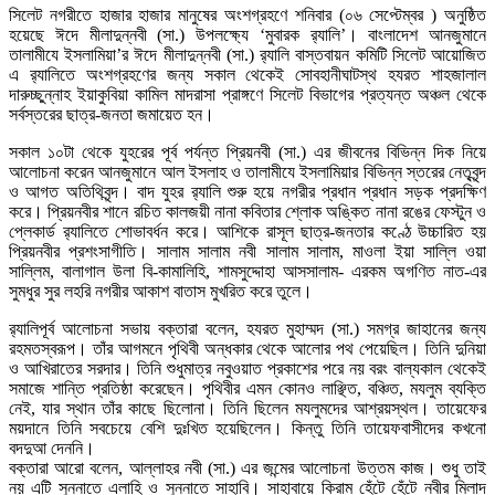
সিলেট নগরীতে হাজার হাজার মানুষের অংশগ্রহণে শনিবার (০৬ সেপ্টেম্বর ) অনুষ্ঠিত
হয়েছে ঈদে মীলাদুন্নবী (সা.) উপলক্ষ্যে ‘মুবারক র‌্যালি’। বাংলাদেশ আনজুমানে
তালামীযে ইসলামিয়া’র ঈদে মীলাদুন্নবী (সা.) র‌্যালি বাস্তবায়ন কমিটি সিলেট আয়োজিত
এ র‌্যালিতে অংশগ্রহণের জন্য সকাল থেকেই সোবহানীঘাটস্থ হযরত শাহজালাল
দারুচ্ছুন্নাহ ইয়াকুবিয়া কামিল মাদরাসা প্রাঙ্গণে সিলেট বিভাগের প্রত্যন্ত অঞ্চল থেকে
সর্বস্তরের ছাত্র-জনতা জমায়েত হন।
সকাল ১০টা থেকে যুহরের পূর্ব পর্যন্ত প্রিয়নবী (সা.) এর জীবনের বিভিন্ন দিক নিয়ে
আলোচনা করেন আনজুমানে আল ইসলাহ ও তালামীযে ইসলামিয়ার বিভিন্ন স্তরের নেতৃবৃন্দ
ও আগত অতিথিবৃন্দ। বাদ যুহর র‌্যালি শুরু হয়ে নগরীর প্রধান প্রধান সড়ক প্রদক্ষিণ
করে। প্রিয়নবীর শানে রচিত কালজয়ী নানা কবিতার শ্লোক অঙ্কিত নানা রঙের ফেস্টুন ও
প্লেকার্ড র‌্যালিতে শোভাবর্ধন করে। আশিকে রাসূল ছাত্র-জনতার কণ্ঠে উচ্চারিত হয়
প্রিয়নবীর প্রশংসাগীতি। সালাম সালাম নবী সালাম সালাম, মাওলা ইয়া সাল্লি ওয়া
সাল্লিম, বালাগাল উলা বি-কামালিহি, শামসুদ্দোহা আসসালাম- এরকম অগণিত নাত-এর
সুমধুর সুর লহরি নগরীর আকাশ বাতাস মুখরিত করে তুলে।
র‌্যালিপূর্ব আলোচনা সভায় বক্তারা বলেন, হযরত মুহাম্মদ (সা.) সমগ্র জাহানের জন্য
রহমতস্বরূপ। তাঁর আগমনে পৃথিবী অন্ধকার থেকে আলোর পথ পেয়েছিল। তিনি দুনিয়া
ও আখিরাতের সরদার। তিনি শুধুমাত্র নবুওয়াত প্রকাশের পরে নয় বরং বাল্যকাল থেকেই
সমাজে শান্তি প্রতিষ্ঠা করেছেন। পৃথিবীর এমন কোনও লাঞ্ছিত, বঞ্চিত, মযলুম ব্যক্তি
নেই, যার স্থান তাঁর কাছে ছিলোনা। তিনি ছিলেন মযলুমদের আশ্রয়স্থল। তায়েফের
ময়দানে তিনি সবচেয়ে বেশি দুঃখিত হয়েছিলেন। কিন্তু তিনি তায়েফবাসীদের কখনো
বদদুআ দেননি।
বক্তারা আরো বলেন, আল্লাহর নবী (সা.) এর জন্মের আলোচনা উত্তম কাজ। শুধু তাই
নয় এটি সুন্নাতে এলাহি ও সুন্নাতে সাহাবি। সাহাবায়ে কিরাম হেঁটে হেঁটে নবীর মিলাদ