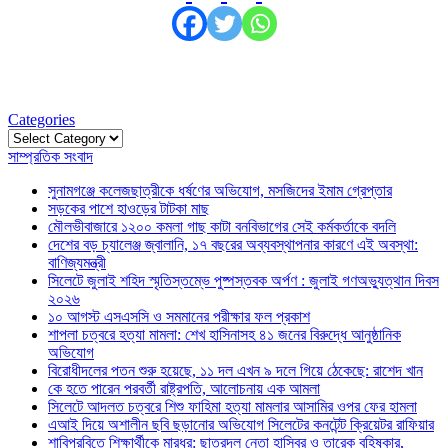
Categories
Categories
সাম্প্রতিক সংবাদ
সুনামগঞ্জে কলেজছাত্রীকে ধর্ষণের অভিযোগ, মসজিদের ইমাম গ্রেপ্তার
সড়কের পাশে হাওড়ের টাটকা মাছ
মৌলভীবাজারে ১২০০ কমলা গাছ কাটা বনবিভাগের সেই কর্মকর্তাকে বদলি
দেশের বড় চ্যালেঞ্জ জ্বালানি, ১৭ বছরের অব্যবস্থাপনার কারণে এই অবস্থা:
বাণিজ্যমন্ত্রী
সিলেটে জুলাই শহিদ স্মৃতিস্তম্ভে পুষ্পস্তবক অর্পণ : জুলাই গণঅভ্যুত্থান দিবস
২০২৬
১০ আগস্ট এসএসসি ও সমমানের পরীক্ষার ফল প্রকাশ
শাপলা চত্বরে হত্যা মামলা: শেখ হাসিনাসহ ৪১ জনের বিরুদ্ধে আনুষ্ঠানিক
অভিযোগ
বিরোধীদলের পতন শুরু হয়েছে, ১১ দল এখন ৯ দলে গিয়ে ঠেকেছে: রাশেদ খান
কে হতে পারেন পরবর্তী রাষ্ট্রপতি, আলোচনায় এক আমলা
সিলেটে আদলত চত্বরে শিশু ফাহিমা হত্যা মামলার আসামির ওপর ফের হামলা
এআই দিয়ে অশালীন ছবি ছড়ানোর অভিযোগ সিলেটের কনটেন্ট ক্রিয়েটর রাফিয়ার
শাবিপ্রবিতে শিক্ষার্থীকে মারধর: ছাত্রদল নেতা হাসিবুর ও তারেক বহিষ্কার,