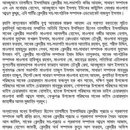
আনজুমানে তালামীযে ইসলামিয়ার কেন্দ্রীয় সহ-সভাপতি কবির আহমদ, সাধারণ সম্পাদক
এস এম মনোয়ার হোসেন, আনজুমানে আল ইসলাহ ইউকের কাউন্সিল মেম্বার মাওলানা
আব্দুল কুদ্দুছ, এবি পার্টির কেন্দ্রীয় সহ-সাংগঠনিক সম্পাদক এডভোকেট নাজমুল ইসলাম।
র‌্যালি বাস্তবায়ন কমিটির যুগ্ম আহবায়ক মারুফ আহমদ এর স্বাগত বক্তব্যে সূচিত
র‌্যালিপূর্ব আলোচনায় সম্মানিত অতিথি হিসেবে উপস্থিত ছিলেন তালামীযে ইসলামিয়ার
সাবেক কেন্দ্রীয় সভাপতি মাওলানা আলমগীর হোসেন, মাওলানা নজীর আহমদ হেলাল,
মাওলানা মুহাম্মদ ফখরুল ইসলাম, মাওলানা রেদওয়ান আহমদ চৌধুরী, মাওলানা মাহবুবুর
রহমান ফরহাদ, সাবেক কেন্দ্রীয় সহ-সভাপতি মাওলানা আতাউর রহমান, মুহা. শরীফ উদ্দিন,
মাওলানা হুমায়ূনুর রহমান লেখন, সাবেক কেন্দ্রীয় সহ-সাধারণ সম্পাদক মাওলানা মুহাম্মদ
উসমান গণি, কেন্দ্রীয় সাংগঠনিক সম্পাদক ইমাদ উদ্দিন তালুকদার, সাবেক সাংগঠনিক
সম্পাদক মাওলানা হাফিজুর রহমান, মাওলানা মো. জাহেদুর রহমান, লতিফিয়া এতিমখানা
ফুলতলীর ব্যবস্থাপক মাওলানা ফারহান আহমদ চৌধুরী রেদা, আনজুমানে আল ইসলাহ’র
সুনামগঞ্জ জেলা সভাপতি মাওলানা তাজুল ইসলাম আলফাজ, সাধারণ সম্পাদক মাহবুবুর
রহমান তাজুল, সিলেট জেলা সাধারণ সম্পাদক মাওলানা ছালেহ আহমদ, কুলাউড়া উপজেলা
পরিষদের সাবেক চেয়ারম্যান মাওলানা ফজলুল হক খান সাহেদ, দক্ষিণ সুরমা উপজেলা
পরিষদের সাবেক ভাইস চেয়ারম্যান মাহবুবুর রহমান, গোলাপগঞ্জ উপজেলা পরিষদের সাবেক
ভাইস চেয়ারম্যান নাবেদ হোসাইন, ছাতক উপজেলা পরিষদের সাবেক ভাইস চেয়ারম্যান
মাওলানা কাজী আব্দুস সামাদ, ফেঞ্চুগঞ্জ উপজেলা পরিষদের সাবেক ভাইস চেয়ারম্যান
জাহাঙ্গীর আলম মুজাহিদ প্রমুখ।
অন্যান্যের মধ্যে উপস্থিত ছিলেন তালামীযে ইসলামিয়ার কেন্দ্রীয় প্রচার ও প্রকাশনা
সম্পাদক আলী রাব্বি রতন, সাবেক কেন্দ্রীয় প্রচার ও প্রকাশনা সম্পাদক সৈয়দ আহমদ
আল জামিল, সাবেক কেন্দ্রীয় সহ-প্রচার ও প্রকাশনা সম্পাদক আব্দুস সামাদ আজাদ,
মাসরুর হোসেন জাফরী, কেন্দ্রীয় অর্থ সম্পাদক কুতুব আল ফরহাদ, কেন্দ্রীয় অফিস