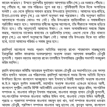
কায়েম করেছেন। উম্মতে মুহাম্মদীর মুহাব্বাত আল্লাহর হাবীব (সা.) এর দরবারে পৌঁছায়।
শুধু পৌঁছায় না, বরং তার পরিচয়ও তুলে ধরা হয়। পৃথিবীব্যাপী দিকে দিকে অশান্তির
ঘনঘটা। এর থেকে মুক্তির সমাধান রয়েছে উসওয়ায়ে মুসতাফায়। আমাদের ঘরে-বাহিরে,
চিন্তা-চেতনায় রাসূল (সা.) এর আদর্শ অনুসরণ করা প্রয়োজন। তাঁর অনুসরণ ব্যতিত
আল্লাহকে পাওয়ার কোনও পথ নেই। তাঁর উসওয়াকে ব্যক্তিজীবন ও সমাজজীবনে
প্রতিষ্ঠিত করতে হবে। আল্লাহর হাবীবের জন্মের আলোচনা, তাঁর সীরাতকে সমাজে ছড়িয়ে
দিতে হবে। তাঁর আনুগত্যই আমাদের ঈমান। যে সকল অসামাজিকতা সমাজে বিরাজ
করছে, শয়তানের তাবেদার বানানোর যে দুরভিসন্ধি চলছে; এগুলো থেকে বেঁচে থাকতে
রাসুল (সা.) এর আদর্শ অনুসরণের বিকল্প নেই। আমরা তাঁর উসওয়ার দিকে যত ধাবিত
হবো, ততো আমাদের পরিবার ও সমাজ সুন্দর হবে।
র‌্যালিপূর্ব আলোচনা সভায় প্রধান অতিথির বক্তব্য রাখেন শাহজালাল দারুচ্ছুন্নাহ
ইয়াকুবিয়া কামিল মাদরাসার অবসরপ্রাপ্ত অধ্যক্ষ হযরত আল্লামা কমরুদ্দীন চৌধুরী
ফুলতলী। প্রধান বক্তার বক্তব্য রাখেন তালামীযে ইসলামিয়ার কেন্দ্রীয় সভাপতি মনজুরুল
করিম মহসিন।
র‌্যালি বাস্তবায়ন কমিটির আহবায়ক সুলাইমান আহমদ চৌধুরী এর সভাপতিত্বে এবং সদস্য
সচিব হুসাইন আহমদ এর পরিচালনায় র‌্যালিপূর্ব আলোচনা সভায় বিশেষ অতিথি হিসেবে
উপস্থিত ছিলেন বাংলাদেশ আনজুমানে আল ইসলাহ’র নির্বাহী সভাপতি অধ্যক্ষ মাওলানা
জ.উ.ম আব্দুল মুনঈম মনজলালী, মহাসচিব অধ্যক্ষ মাওলানা একেএম মনোওর আলী,
বাংলাদেশ সুপ্রীম কোর্টের বিশিষ্ট আইনজীবি এডভোকেট মাওলানা আব্দুর রকিব, সাংগঠনিক
সম্পাদক ড. মাওলানা মঈনুল ইসলাম পারভেজ, মাওলানা মাহমুদ হাসান চৌধুরী ফুলতলী,
সহ-সাংগঠনিক সম্পাদক মাওলানা আজির উদ্দিন পাশা, মাওলানা শেহাব উদ্দিন আলীপুরী,
প্রচার ও প্রকাশনা সম্পাদক মাওলানা নজমুল হুদা খান, অর্থ সম্পাদক মাওলানা গুফরান
আহমদ চৌধুরী, প্রশিক্ষণ সম্পাদক মাওলানা আবু ছালেহ মো. কুতবুল আলম, বাংলাদেশ