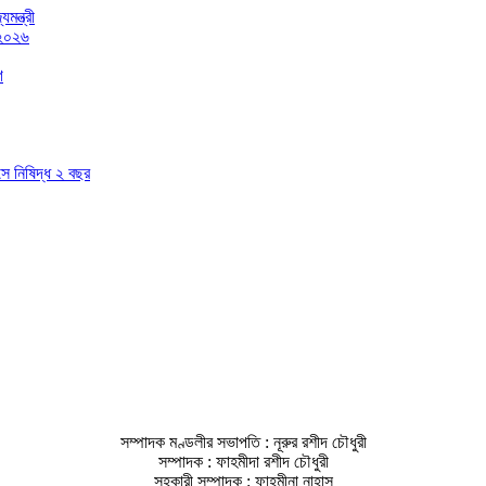
মন্ত্রী
 ২০২৬
গ
াসে নিষিদ্ধ ২ বছর
সম্পাদক মণ্ডলীর সভাপতি : নূরুর রশীদ চৌধুরী
সম্পাদক : ফাহমীদা রশীদ চৌধুরী
সহকারী সম্পাদক : ফাহমীনা নাহাস