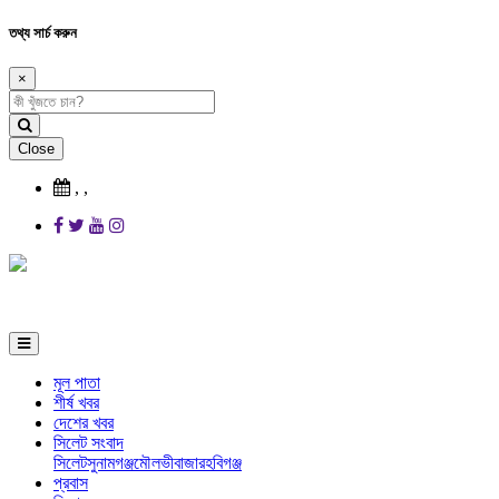
তথ্য সার্চ করুন
×
Close
,
,
মূল পাতা
শীর্ষ খবর
দেশের খবর
সিলেট সংবাদ
সিলেট
সুনামগঞ্জ
মৌলভীবাজার
হবিগঞ্জ
প্রবাস