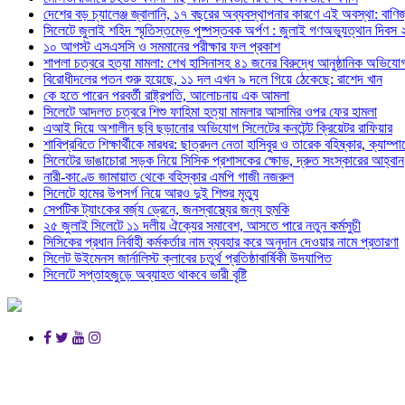
দেশের বড় চ্যালেঞ্জ জ্বালানি, ১৭ বছরের অব্যবস্থাপনার কারণে এই অবস্থা: বাণিজ্য
সিলেটে জুলাই শহিদ স্মৃতিস্তম্ভে পুষ্পস্তবক অর্পণ : জুলাই গণঅভ্যুত্থান দিবস
১০ আগস্ট এসএসসি ও সমমানের পরীক্ষার ফল প্রকাশ
শাপলা চত্বরে হত্যা মামলা: শেখ হাসিনাসহ ৪১ জনের বিরুদ্ধে আনুষ্ঠানিক অভিযো
বিরোধীদলের পতন শুরু হয়েছে, ১১ দল এখন ৯ দলে গিয়ে ঠেকেছে: রাশেদ খান
কে হতে পারেন পরবর্তী রাষ্ট্রপতি, আলোচনায় এক আমলা
সিলেটে আদলত চত্বরে শিশু ফাহিমা হত্যা মামলার আসামির ওপর ফের হামলা
এআই দিয়ে অশালীন ছবি ছড়ানোর অভিযোগ সিলেটের কনটেন্ট ক্রিয়েটর রাফিয়ার
শাবিপ্রবিতে শিক্ষার্থীকে মারধর: ছাত্রদল নেতা হাসিবুর ও তারেক বহিষ্কার, ক্যাম্প
সিলেটের ভাঙাচোরা সড়ক নিয়ে সিসিক প্রশাসকের ক্ষোভ, দ্রুত সংস্কারের আহ্বান
নারী-কাণ্ডে জামায়াত থেকে বহিস্কার এমপি গাজী নজরুল
সিলেটে হামের উপসর্গ নিয়ে আরও দুই শিশুর মৃত্যু
সেপটিক ট্যাংকের বর্জ্য ড্রেনে, জনস্বাস্থ্যের জন্য হুমকি
২৫ জুলাই সিলেটে ১১ দলীয় ঐক্যের সমাবেশ, আসতে পারে নতুন কর্মসুচী
সিসিকের প্রধান নির্বাহী কর্মকর্তার নাম ব্যবহার করে অনুদান দেওয়ার নামে প্রতারণা
সিলেট উইমেনস জার্নালিস্ট ক্লাবের চতুর্থ প্রতিষ্ঠাবার্ষিকী উদযাপিত
সিলেটে সপ্তাহজুড়ে অব্যাহত থাকবে ভারী বৃষ্টি