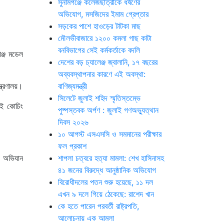
সুনামগঞ্জে কলেজছাত্রীকে ধর্ষণের
অভিযোগ, মসজিদের ইমাম গ্রেপ্তার
সড়কের পাশে হাওড়ের টাটকা মাছ
মৌলভীবাজারে ১২০০ কমলা গাছ কাটা
বনবিভাগের সেই কর্মকর্তাকে বদলি
ঞ্জ মডেল
দেশের বড় চ্যালেঞ্জ জ্বালানি, ১৭ বছরের
অব্যবস্থাপনার কারণে এই অবস্থা:
্ত্রণালয়।
বাণিজ্যমন্ত্রী
সিলেটে জুলাই শহিদ স্মৃতিস্তম্ভে
এই কোচিং
পুষ্পস্তবক অর্পণ : জুলাই গণঅভ্যুত্থান
দিবস ২০২৬
১০ আগস্ট এসএসসি ও সমমানের পরীক্ষার
ফল প্রকাশ
র অভিযান
শাপলা চত্বরে হত্যা মামলা: শেখ হাসিনাসহ
৪১ জনের বিরুদ্ধে আনুষ্ঠানিক অভিযোগ
বিরোধীদলের পতন শুরু হয়েছে, ১১ দল
এখন ৯ দলে গিয়ে ঠেকেছে: রাশেদ খান
কে হতে পারেন পরবর্তী রাষ্ট্রপতি,
আলোচনায় এক আমলা