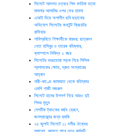
সিলেটে আদলত চত্বরে শিশু ফাহিমা হত্যা
মামলার আসামির ওপর ফের হামলা
এআই দিয়ে অশালীন ছবি ছড়ানোর
অভিযোগ সিলেটের কনটেন্ট ক্রিয়েটর
রাফিয়ার
শাবিপ্রবিতে শিক্ষার্থীকে মারধর: ছাত্রদল
নেতা হাসিবুর ও তারেক বহিষ্কার,
ক্যাম্পাসে নিষিদ্ধ ২ বছর
সিলেটের ভাঙাচোরা সড়ক নিয়ে সিসিক
প্রশাসকের ক্ষোভ, দ্রুত সংস্কারের
আহ্বান
নারী-কাণ্ডে জামায়াত থেকে বহিস্কার
এমপি গাজী নজরুল
সিলেটে হামের উপসর্গ নিয়ে আরও দুই
শিশুর মৃত্যু
সেপটিক ট্যাংকের বর্জ্য ড্রেনে,
জনস্বাস্থ্যের জন্য হুমকি
২৫ জুলাই সিলেটে ১১ দলীয় ঐক্যের
সমাবেশ, আসতে পারে নতুন কর্মসুচী