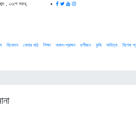
ব্দ
,
২৩শে সফর,
াস
বিনোদন
খেলার মাঠ
শিক্ষা
অঙ্গন-প্রাঙ্গন
গুণীজন
কৃষি
সাহিত্য
বিশেষ প
মানা