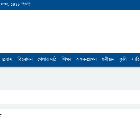
 সফর, ১৪৪৮ হিজরি
প্রবাস
বিনোদন
খেলার মাঠ
শিক্ষা
অঙ্গন-প্রাঙ্গন
গুণীজন
কৃষি
সাহি
ে