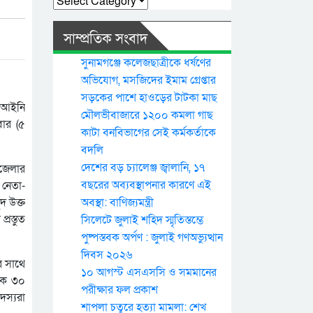
সাম্প্রতিক সংবাদ
সুনামগঞ্জে কলেজছাত্রীকে ধর্ষণের
অভিযোগ, মসজিদের ইমাম গ্রেপ্তার
সড়কের পাশে হাওড়ের টাটকা মাছ
বেআইনি
মৌলভীবাজারে ১২০০ কমলা গাছ
বার (৫
কাটা বনবিভাগের সেই কর্মকর্তাকে
বদলি
দেশের বড় চ্যালেঞ্জ জ্বালানি, ১৭
পজেলার
বছরের অব্যবস্থাপনার কারণে এই
 নেতা-
দ উক্ত
অবস্থা: বাণিজ্যমন্ত্রী
রস্তুত
সিলেটে জুলাই শহিদ স্মৃতিস্তম্ভে
পুষ্পস্তবক অর্পণ : জুলাই গণঅভ্যুত্থান
দিবস ২০২৬
র সাথে
১০ আগস্ট এসএসসি ও সমমানের
বেক ৩০
পরীক্ষার ফল প্রকাশ
দস্যরা
শাপলা চত্বরে হত্যা মামলা: শেখ