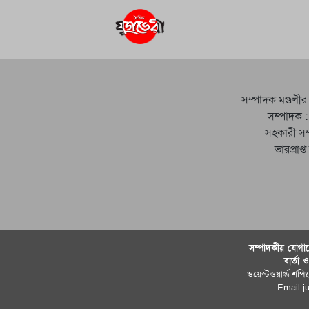
সম্পাদক মণ্ডলীর
সম্পাদক :
সহকারী সম
ভারপ্রাপ্
সম্পাদকীয় যােগায
বার্তা 
ওয়েস্টওয়ার্ল্ড শপিং
Email-j