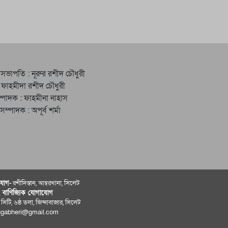
 সভাপতি : নূরুর রশীদ চৌধুরী
 ফাহমীদা রশীদ চৌধুরী
্পাদক : ফাহমীনা নাহাস
ত সম্পাদক : অপূর্ব শর্মা
োগ-
রশীদিস্তান, আম্বরখানা, সিলেট
ও বাণিজ্যিক যোগাযােগ
 সিটি, ৬ষ্ঠ তলা, জিন্দাবাজার, সিলেট
ugabheri@gmail.com