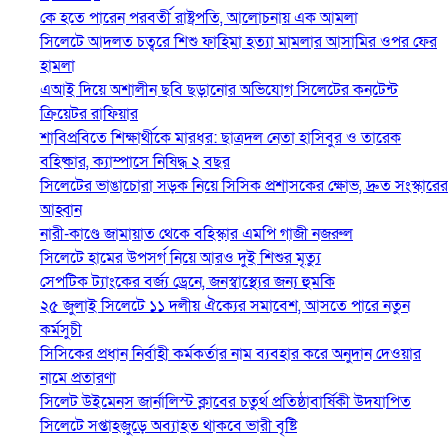
কে হতে পারেন পরবর্তী রাষ্ট্রপতি, আলোচনায় এক আমলা
সিলেটে আদলত চত্বরে শিশু ফাহিমা হত্যা মামলার আসামির ওপর ফের
হামলা
এআই দিয়ে অশালীন ছবি ছড়ানোর অভিযোগ সিলেটের কনটেন্ট
ক্রিয়েটর রাফিয়ার
শাবিপ্রবিতে শিক্ষার্থীকে মারধর: ছাত্রদল নেতা হাসিবুর ও তারেক
বহিষ্কার, ক্যাম্পাসে নিষিদ্ধ ২ বছর
সিলেটের ভাঙাচোরা সড়ক নিয়ে সিসিক প্রশাসকের ক্ষোভ, দ্রুত সংস্কারের
আহ্বান
নারী-কাণ্ডে জামায়াত থেকে বহিস্কার এমপি গাজী নজরুল
সিলেটে হামের উপসর্গ নিয়ে আরও দুই শিশুর মৃত্যু
সেপটিক ট্যাংকের বর্জ্য ড্রেনে, জনস্বাস্থ্যের জন্য হুমকি
২৫ জুলাই সিলেটে ১১ দলীয় ঐক্যের সমাবেশ, আসতে পারে নতুন
কর্মসুচী
সিসিকের প্রধান নির্বাহী কর্মকর্তার নাম ব্যবহার করে অনুদান দেওয়ার
নামে প্রতারণা
সিলেট উইমেনস জার্নালিস্ট ক্লাবের চতুর্থ প্রতিষ্ঠাবার্ষিকী উদযাপিত
সিলেটে সপ্তাহজুড়ে অব্যাহত থাকবে ভারী বৃষ্টি