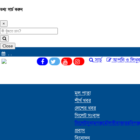
তথ্য সার্চ করুন
×
Close
,
,
সার্চ
আপনি ও লিখুন
মূল পাতা
শীর্ষ খবর
দেশের খবর
সিলেট সংবাদ
সিলেট
সুনামগঞ্জ
মৌলভীবাজার
হবিগঞ্জ
প্রবাস
বিনোদন