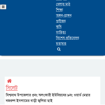
খেলার মাঠ
শিক্ষা
অঙ্গন-প্রাঙ্গন
গুণীজন
কৃষি
সাহিত্য
বিশেষ প্রতিবেদন
মতামত
সিলেট
বিশ্বনাথ উপজেলার ৩নং অলংকারী ইউনিয়নের ৯নং ওয়ার্ড মেম্বার
নজরুল ইসলামের বাড়ী জ্বলিয়া ছাই