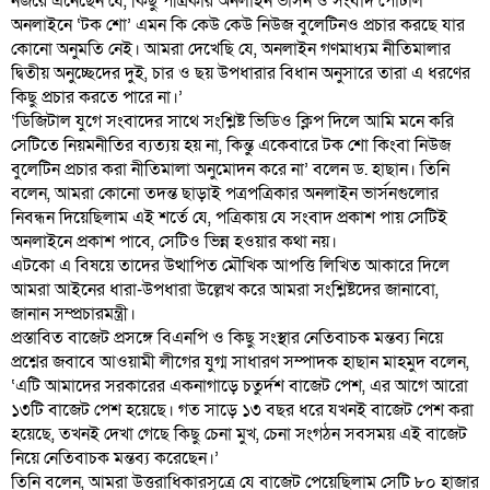
নজরে এনেছেন যে, কিছু পত্রিকার অনলাইন ভার্সন ও সংবাদ পোর্টাল
অনলাইনে ‘টক শো’ এমন কি কেউ কেউ নিউজ বুলেটিনও প্রচার করছে যার
কোনো অনুমতি নেই। আমরা দেখেছি যে, অনলাইন গণমাধ্যম নীতিমালার
দ্বিতীয় অনুচ্ছেদের দুই, চার ও ছয় উপধারার বিধান অনুসারে তারা এ ধরণের
কিছু প্রচার করতে পারে না।’
‘ডিজিটাল যুগে সংবাদের সাথে সংশ্লিষ্ট ভিডিও ক্লিপ দিলে আমি মনে করি
সেটিতে নিয়মনীতির ব্যত্যয় হয় না, কিন্তু একেবারে টক শো কিংবা নিউজ
বুলেটিন প্রচার করা নীতিমালা অনুমোদন করে না’ বলেন ড. হাছান। তিনি
বলেন, আমরা কোনো তদন্ত ছাড়াই পত্রপত্রিকার অনলাইন ভার্সনগুলোর
নিবন্ধন দিয়েছিলাম এই শর্তে যে, পত্রিকায় যে সংবাদ প্রকাশ পায় সেটিই
অনলাইনে প্রকাশ পাবে, সেটিও ভিন্ন হওয়ার কথা নয়।
এটকো এ বিষয়ে তাদের উত্থাপিত মৌখিক আপত্তি লিখিত আকারে দিলে
আমরা আইনের ধারা-উপধারা উল্লেখ করে আমরা সংশ্লিষ্টদের জানাবো,
জানান সম্প্রচারমন্ত্রী।
প্রস্তাবিত বাজেট প্রসঙ্গে বিএনপি ও কিছু সংস্থার নেতিবাচক মন্তব্য নিয়ে
প্রশ্নের জবাবে আওয়ামী লীগের যুগ্ম সাধারণ সম্পাদক হাছান মাহমুদ বলেন,
‘এটি আমাদের সরকারের একনাগাড়ে চতুর্দশ বাজেট পেশ, এর আগে আরো
১৩টি বাজেট পেশ হয়েছে। গত সাড়ে ১৩ বছর ধরে যখনই বাজেট পেশ করা
হয়েছে, তখনই দেখা গেছে কিছু চেনা মুখ, চেনা সংগঠন সবসময় এই বাজেট
নিয়ে নেতিবাচক মন্তব্য করেছেন।’
তিনি বলেন, আমরা উত্তরাধিকারসূত্রে যে বাজেট পেয়েছিলাম সেটি ৮০ হাজার