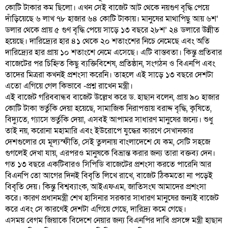
কোটি টাকার কম ছিলো। এখন সেই বাজেট আট থেকে নয়গুণ বৃদ্ধি পেয়ে
দাঁড়িয়েছে ৬ লাখ ৭৮ হাজার ৬৪ কোটি টাকায়। মানুষের মাথাপিছু আয় ৬শ’
ডলার থেকে প্রায় ৫ গুণ বৃদ্ধি পেয়ে সাড়ে ১৩ বছরে ২৮শ’ ২৪ ডলারে উন্নীত
হয়েছে। দারিদ্র্যের হার ৪১ থেকে ২০ শতাংশের নিচে নেমেছে এবং অতি
দারিদ্র্যের হার প্রায় ১০ শতাংশে নেমে এসেছে। এটি বাস্তবতা। কিন্তু প্রতিবার
বাজেটের পর চিহ্নিত কিছু ব্যক্তিবিশেষ, প্রতিষ্ঠান, সংগঠন ও বিএনপি এবং
তাদের মিত্ররা কখনই প্রশংসা করেনি। তাহলে এই সাড়ে ১৩ বছরে দেশটা
এতো এগিয়ে গেল কিভাবে -প্রশ্ন রাখেন মন্ত্রী।
এই বাজেট গরিববান্ধব বাজেট উল্লেখ করে ড. হাছান বলেন, প্রায় ৯০ হাজার
কোটি টাকা ভর্তুকি দেয়া হয়েছে, সামাজিক নিরাপত্তায় বরাদ্দ বৃদ্ধি, কৃষিতে,
বিদ্যুতে, গ্যাসে ভর্তুকি দেয়া, এসবই আপামর সাধারণ মানুষের জন্যে। শুধু
তাই নয়, করোনা মহামারি এবং ইউরোপে যুদ্ধের কারণে সেখানকার
দেশগুলোর যে মূল্যস্ফীতি, সেই তুলনায় বাংলাদেশে যে কম, সেটি সহজে
গুগলেই দেখা যায়, এরপরও মানুষকে বিভ্রান্ত করার জন্য তারা বক্তব্য দেন।
গত ১৩ বছরে একটিবারও সিপিডি বাজেটের প্রশংসা করতে পারেনি আর
বিএনপি তো আগের দিনই বিবৃতি লিখে রাখে, বাজেট ঠিকমতো না পড়েই
বিবৃতি দেয়। কিন্তু বিশ্বব্যাংক, আইএফএম, জাতিসংঘ আমাদের প্রশংসা
করে। কারণ প্রধানমন্ত্রী শেখ হাসিনার সরকার সাধারণ মানুষের জন্যই বাজেট
করে এবং সে কারণেই দেশটা এগিয়ে গেছে, দারিদ্র্য কমে গেছে।
এসময় বেগম জিয়াকে বিদেশে নেয়ার জন্য বিএনপির দাবি প্রসঙ্গে মন্ত্রী হাছান