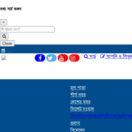
তথ্য সার্চ করুন
×
Close
,
,
সার্চ
আপনি ও লিখুন
মূল পাতা
শীর্ষ খবর
দেশের খবর
সিলেট সংবাদ
সিলেট
সুনামগঞ্জ
মৌলভীবাজার
হবিগঞ্জ
প্রবাস
বিনোদন