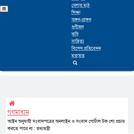
খেলার মাঠ
শিক্ষা
অঙ্গন-প্রাঙ্গন
গুণীজন
কৃষি
সাহিত্য
বিশেষ প্রতিবেদন
মতামত
গণমাধ্যম
আইন অনুযায়ী সংবাদপত্রের অনলাইন ও সংবাদ পোর্টাল টক শো প্রচার
করতে পারে না : তথ্যমন্ত্রী