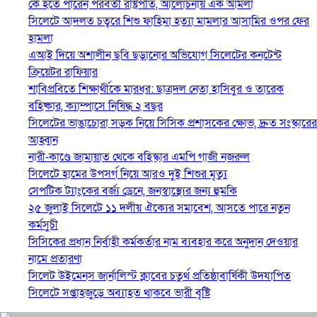
কে হতে পারেন পরবর্তী রাষ্ট্রপতি, আলোচনায় এক আমলা
সিলেটে আদলত চত্বরে শিশু ফাহিমা হত্যা মামলার আসামির ওপর ফের
হামলা
এআই দিয়ে অশালীন ছবি ছড়ানোর অভিযোগ সিলেটের কনটেন্ট
ক্রিয়েটর রাফিয়ার
শাবিপ্রবিতে শিক্ষার্থীকে মারধর: ছাত্রদল নেতা হাসিবুর ও তারেক
বহিষ্কার, ক্যাম্পাসে নিষিদ্ধ ২ বছর
সিলেটের ভাঙাচোরা সড়ক নিয়ে সিসিক প্রশাসকের ক্ষোভ, দ্রুত সংস্কারের
আহ্বান
নারী-কাণ্ডে জামায়াত থেকে বহিস্কার এমপি গাজী নজরুল
সিলেটে হামের উপসর্গ নিয়ে আরও দুই শিশুর মৃত্যু
সেপটিক ট্যাংকের বর্জ্য ড্রেনে, জনস্বাস্থ্যের জন্য হুমকি
২৫ জুলাই সিলেটে ১১ দলীয় ঐক্যের সমাবেশ, আসতে পারে নতুন
কর্মসুচী
সিসিকের প্রধান নির্বাহী কর্মকর্তার নাম ব্যবহার করে অনুদান দেওয়ার
নামে প্রতারণা
সিলেট উইমেনস জার্নালিস্ট ক্লাবের চতুর্থ প্রতিষ্ঠাবার্ষিকী উদযাপিত
সিলেটে সপ্তাহজুড়ে অব্যাহত থাকবে ভারী বৃষ্টি