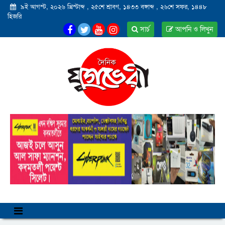
৯ই আগস্ট, ২০২৬ খ্রিস্টাব্দ
,
২৫শে শ্রাবণ, ১৪৩৩ বঙ্গাব্দ
,
২৬শে সফর, ১৪৪৮
হিজরি
সার্চ
আপনি ও লিখুন