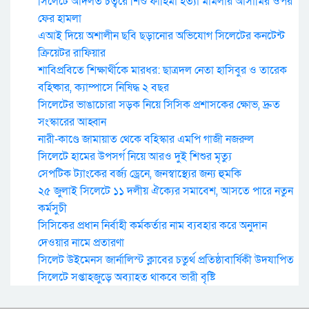
সিলেটে আদলত চত্বরে শিশু ফাহিমা হত্যা মামলার আসামির ওপর
ফের হামলা
এআই দিয়ে অশালীন ছবি ছড়ানোর অভিযোগ সিলেটের কনটেন্ট
ক্রিয়েটর রাফিয়ার
শাবিপ্রবিতে শিক্ষার্থীকে মারধর: ছাত্রদল নেতা হাসিবুর ও তারেক
বহিষ্কার, ক্যাম্পাসে নিষিদ্ধ ২ বছর
সিলেটের ভাঙাচোরা সড়ক নিয়ে সিসিক প্রশাসকের ক্ষোভ, দ্রুত
সংস্কারের আহ্বান
নারী-কাণ্ডে জামায়াত থেকে বহিস্কার এমপি গাজী নজরুল
সিলেটে হামের উপসর্গ নিয়ে আরও দুই শিশুর মৃত্যু
সেপটিক ট্যাংকের বর্জ্য ড্রেনে, জনস্বাস্থ্যের জন্য হুমকি
২৫ জুলাই সিলেটে ১১ দলীয় ঐক্যের সমাবেশ, আসতে পারে নতুন
কর্মসুচী
সিসিকের প্রধান নির্বাহী কর্মকর্তার নাম ব্যবহার করে অনুদান
দেওয়ার নামে প্রতারণা
সিলেট উইমেনস জার্নালিস্ট ক্লাবের চতুর্থ প্রতিষ্ঠাবার্ষিকী উদযাপিত
সিলেটে সপ্তাহজুড়ে অব্যাহত থাকবে ভারী বৃষ্টি