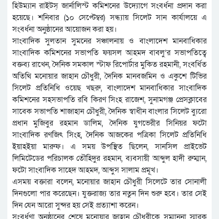
হিউম্যান রাইটস্ জার্নালিস্ট কমিশনের উদ্যোগে সংবর্ধনা প্রদান করা
হয়েছে। শনিবার (১০ সেপ্টেম্বর) সন্ধ্যায় সিলেট সান কার্যালয়ে এ
সংবর্ধনা অনুষ্ঠানের আয়োজন করা হয়।
সাংবাদিক সুলতান সুমনের সঞ্চালনায় ও বাংলাদেশ মানবাধিকার
সাংবাদিক কমিশনের সভাপতি ফয়সল আহমদ বাবলু’র সভাপতিত্বে
বক্তব্য রাখেন, দৈনিক সমকাল স্টাফ রিপোর্টার মুকিত রহমানী, সংবর্ধিত
অতিথি মনোয়ার জাহান চৌধুরী, দৈনিক মানবজমিন ও একুশে টিভির
সিলেট প্রতিনিধি ওয়েছ খছরু, বাংলাদেশ মানবাধিকার সাংবাদিক
কমিশনের সহসভাপতি রবি কিরণ সিংহ রাজেশ, সুনামগঞ্জ প্রেসক্লাবের
সাবেক সভাপতি শাজাহান চৌধুরী, দৈনিক স্বাধীন বাংলার সিলেট ব্যুরো
প্রধান মুজিবুর রহমান ডালিম, দৈনিক যুগভেরীর সিনিয়র ফটো
সাংবাদিক রণজিৎ সিংহ, দৈনিক আজকের পত্রিকা সিলেট প্রতিনিধি
ইয়াহইয়া মারুফ। এ সময় উপস্থিত ছিলেন, সানসিল প্রাইভেট
লিমিটেডের পরিচালক তৌহিদুর রহমান, ব্যবসায়ী আব্দুল হাদী রুম্মান,
ফটো সাংবাদিক সাহেদ আহমদ, আব্দুস সালাম প্রমূখ।
এসময় বক্তারা বলেন, মনোয়ার জাহান চৌধুরী সিলেটে তার সোনালী
দিনগুলো পার করেছেন। যুক্তরাজ্য তার নতুন দিন শুরু হবে। তার সেই
দিন যেন আরো সুন্দর হয় সেই প্রত্যাশা করেন।
সংবর্ধণা অনুষ্ঠানের শেষে মনোয়ার জাহান চৌধুরীকে সম্মাননা স্মারক