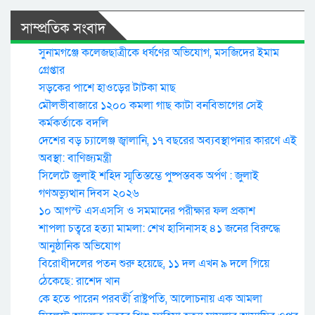
সাম্প্রতিক সংবাদ
সুনামগঞ্জে কলেজছাত্রীকে ধর্ষণের অভিযোগ, মসজিদের ইমাম
গ্রেপ্তার
সড়কের পাশে হাওড়ের টাটকা মাছ
মৌলভীবাজারে ১২০০ কমলা গাছ কাটা বনবিভাগের সেই
কর্মকর্তাকে বদলি
দেশের বড় চ্যালেঞ্জ জ্বালানি, ১৭ বছরের অব্যবস্থাপনার কারণে এই
অবস্থা: বাণিজ্যমন্ত্রী
সিলেটে জুলাই শহিদ স্মৃতিস্তম্ভে পুষ্পস্তবক অর্পণ : জুলাই
গণঅভ্যুত্থান দিবস ২০২৬
১০ আগস্ট এসএসসি ও সমমানের পরীক্ষার ফল প্রকাশ
শাপলা চত্বরে হত্যা মামলা: শেখ হাসিনাসহ ৪১ জনের বিরুদ্ধে
আনুষ্ঠানিক অভিযোগ
বিরোধীদলের পতন শুরু হয়েছে, ১১ দল এখন ৯ দলে গিয়ে
ঠেকেছে: রাশেদ খান
কে হতে পারেন পরবর্তী রাষ্ট্রপতি, আলোচনায় এক আমলা