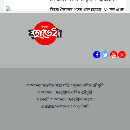
বিরোধীদলের পতন শুরু হয়েছে, ১১ দল এখন
৯ দলে গিয়ে ঠেকেছে: রাশেদ খান
কে হতে পারেন পরবর্তী রাষ্ট্রপতি, আলোচনায়
এক আমলা
সিলেটে আদলত চত্বরে শিশু ফাহিমা হত্যা
মামলার আসামির ওপর ফের হামলা
এআই দিয়ে অশালীন ছবি ছড়ানোর অভিযোগ
সিলেটের কনটেন্ট ক্রিয়েটর রাফিয়ার
শাবিপ্রবিতে শিক্ষার্থীকে মারধর: ছাত্রদল নেতা
হাসিবুর ও তারেক বহিষ্কার, ক্যাম্পাসে নিষিদ্ধ
সম্পাদক মণ্ডলীর সভাপতি : নূরুর রশীদ চৌধুরী
২ বছর
সম্পাদক : ফাহমীদা রশীদ চৌধুরী
সিলেটের ভাঙাচোরা সড়ক নিয়ে সিসিক
সহকারী সম্পাদক : ফাহমীনা নাহাস
প্রশাসকের ক্ষোভ, দ্রুত সংস্কারের আহ্বান
ভারপ্রাপ্ত সম্পাদক : অপূর্ব শর্মা
নারী-কাণ্ডে জামায়াত থেকে বহিস্কার এমপি
গাজী নজরুল