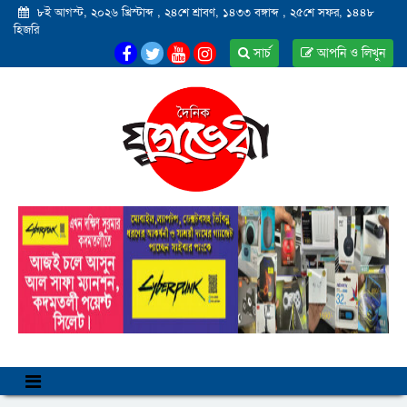
৮ই আগস্ট, ২০২৬ খ্রিস্টাব্দ
,
২৪শে শ্রাবণ, ১৪৩৩ বঙ্গাব্দ
,
২৫শে সফর, ১৪৪৮
হিজরি
সার্চ
আপনি ও লিখুন