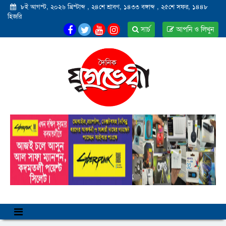
৮ই আগস্ট, ২০২৬ খ্রিস্টাব্দ
,
২৪শে শ্রাবণ, ১৪৩৩ বঙ্গাব্দ
,
২৫শে সফর, ১৪৪৮
হিজরি
সার্চ
আপনি ও লিখুন