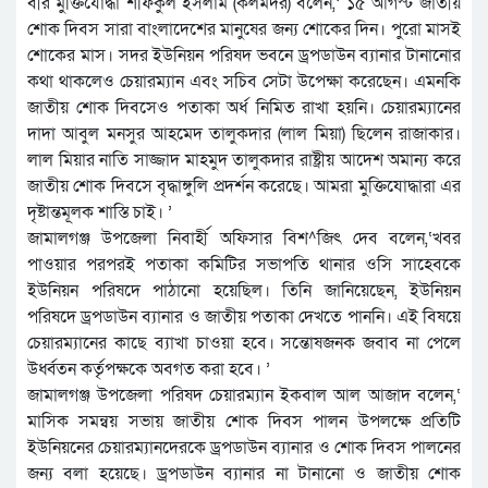
বীর মুক্তিযোদ্ধা শফিকুল ইসলাম (কলমদর) বলেন,‘ ১৫ আগস্ট জাতীয়
শোক দিবস সারা বাংলাদেশের মানুষের জন্য শোকের দিন। পুরো মাসই
শোকের মাস। সদর ইউনিয়ন পরিষদ ভবনে ড্রপডাউন ব্যানার টানানোর
কথা থাকলেও চেয়ারম্যান এবং সচিব সেটা উপেক্ষা করেছেন। এমনকি
জাতীয় শোক দিবসেও পতাকা অর্ধ নিমিত রাখা হয়নি। চেয়ারম্যানের
দাদা আবুল মনসুর আহমেদ তালুকদার (লাল মিয়া) ছিলেন রাজাকার।
লাল মিয়ার নাতি সাজ্জাদ মাহমুদ তালুকদার রাষ্ট্রীয় আদেশ অমান্য করে
জাতীয় শোক দিবসে বৃদ্ধাঙ্গুলি প্রদর্শন করেছে। আমরা মুক্তিযোদ্ধারা এর
দৃষ্টান্তমূলক শাস্তি চাই। ’
জামালগঞ্জ উপজেলা নিবার্হী অফিসার বিশ^জিৎ দেব বলেন,‘খবর
পাওয়ার পরপরই পতাকা কমিটির সভাপতি থানার ওসি সাহেবকে
ইউনিয়ন পরিষদে পাঠানো হয়েছিল। তিনি জানিয়েছেন, ইউনিয়ন
পরিষদে ড্রপডাউন ব্যানার ও জাতীয় পতাকা দেখতে পাননি। এই বিষয়ে
চেয়ারম্যানের কাছে ব্যাখা চাওয়া হবে। সন্তোষজনক জবাব না পেলে
উর্ধ্বতন কর্তৃপক্ষকে অবগত করা হবে। ’
জামালগঞ্জ উপজেলা পরিষদ চেয়ারম্যান ইকবাল আল আজাদ বলেন,‘
মাসিক সমন্বয় সভায় জাতীয় শোক দিবস পালন উপলক্ষে প্রতিটি
ইউনিয়নের চেয়ারম্যানদেরকে ড্রপডাউন ব্যানার ও শোক দিবস পালনের
জন্য বলা হয়েছে। ড্রপডাউন ব্যানার না টানানো ও জাতীয় শোক