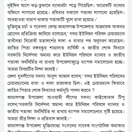
দুইদিন আগে ঝড়-তুফানে ব্যানারটা পড়ে গিয়েছিল। আরেকটি ব্যানার
অফিসে লাগানো হয়েছে। রবিবার সকালে পতাকা লাগানো হয়েছিল।
আবহাওয়া খারাপ থাকায় পতাকাটি খুলে রাখা হয়েছে।’
মুক্তিযুদ্ধ চর্চা ও গবেষণা কেন্দ্র জামালগঞ্জ উপজেলার আহ্বায়ক আকবর
হোসেন প্রতিক্রিয়া জানিয়ে বলেছেন,‘ সদর ইউনিয়ন পরিষদ চেয়ারম্যান
স্বাধীনতা বিরোধী মতাদর্শের দাদা ও বাবার পথ অনুসরণ করেছেন।
জাতির পিতা বঙ্গবন্ধুর শাহাদাত বার্ষিকী ও জাতীয় শোক দিবসে
সরকারি নির্দেশনা অমান্য করে ইউনিয়ন পরিষদে ব্যানার ও জাতীয়
পতাকা অর্ধনির্মিত না রাখায় উপজেলাজুড়ে ব্যাপক সমালোচনা হচ্ছে।
আমরা বিষয়টির নিন্দা জানাই।’
জেলা যুবলীগের সদস্য আবুল আজাদ বলেন,‘ সদর ইউনিয়ন পরিষদের
চেয়ারম্যানের বাবা ও দাদা রাজাকার ছিল। এই চেয়ারম্যান কিভাবে
জাতির পিতার শোক দিবসের কর্মসূচি পালন করবে ?
জামালগঞ্জ উপজেলা আওয়ামী লীগের সদস্য কাইকোবাদ টিপু
বলেন,‘সরকারি নির্দেশনা অমান্য করে ইউনিয়ন পরিষদে ব্যানার ও
জাতীয় পতাকা অর্ধনির্মিত না রাখায় ব্যাপক সমালোচনার সৃষ্টি হয়েছে।
আমরা তীব্র নিন্দা ও প্রতিবাদ জানাই। ’
জামালগঞ্জ উপজেলা মুক্তিযোদ্ধা সংসদের সাবেক সাংগঠনিক কমান্ডার