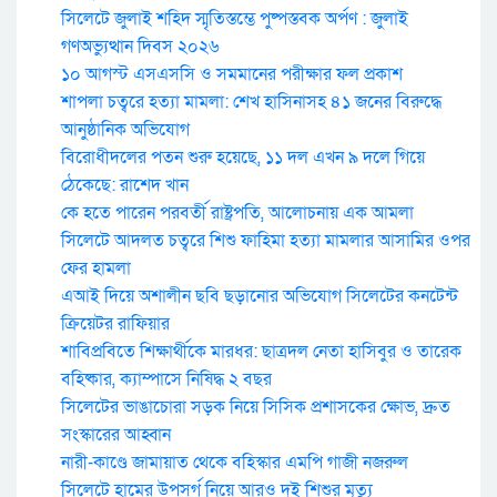
সিলেটে জুলাই শহিদ স্মৃতিস্তম্ভে পুষ্পস্তবক অর্পণ : জুলাই
গণঅভ্যুত্থান দিবস ২০২৬
১০ আগস্ট এসএসসি ও সমমানের পরীক্ষার ফল প্রকাশ
শাপলা চত্বরে হত্যা মামলা: শেখ হাসিনাসহ ৪১ জনের বিরুদ্ধে
আনুষ্ঠানিক অভিযোগ
বিরোধীদলের পতন শুরু হয়েছে, ১১ দল এখন ৯ দলে গিয়ে
ঠেকেছে: রাশেদ খান
কে হতে পারেন পরবর্তী রাষ্ট্রপতি, আলোচনায় এক আমলা
সিলেটে আদলত চত্বরে শিশু ফাহিমা হত্যা মামলার আসামির ওপর
ফের হামলা
এআই দিয়ে অশালীন ছবি ছড়ানোর অভিযোগ সিলেটের কনটেন্ট
ক্রিয়েটর রাফিয়ার
শাবিপ্রবিতে শিক্ষার্থীকে মারধর: ছাত্রদল নেতা হাসিবুর ও তারেক
বহিষ্কার, ক্যাম্পাসে নিষিদ্ধ ২ বছর
সিলেটের ভাঙাচোরা সড়ক নিয়ে সিসিক প্রশাসকের ক্ষোভ, দ্রুত
সংস্কারের আহ্বান
নারী-কাণ্ডে জামায়াত থেকে বহিস্কার এমপি গাজী নজরুল
সিলেটে হামের উপসর্গ নিয়ে আরও দুই শিশুর মৃত্যু