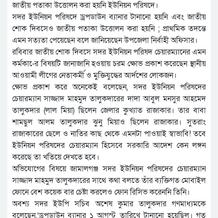
জাতীয় পতাকা উত্তোলন করা হয়নি ইউনিয়ন পরিষদে।
সদর ইউনিয়ন পরিষদে ড্রপডাউন ব্যানার টানানো হয়নি এবং জাতীয়
শোক দিবসেও জাতীয় পতাকা উত্তোলন করা হয়নি ; প্রাথমিক তদন্তে
এমন সত্যতা পেয়েছেন বলে জানিয়েছেন উপজেলা নির্বাহী অফিসার।
রবিবার জাতীয় শোক দিবসে সদর ইউনিয়ন পরিষদ চেয়ারম্যানের এমন
কর্মকা-ের বিষয়টি জানাজানি হওয়ায় চরম ক্ষোভ প্রকাশ করেছেন স্থানীয়
আওয়ামী লীগের নেতাকর্মী ও মুক্তিযুদ্ধের আর্দশের লোকজন।
ক্ষোভ প্রকাশ করে অনেকেই বলেছেন, সদর ইউনিয়ন পরিষদের
চেয়ারম্যান সাজ্জাদ মাহমুদ তালুকদারের দাদা আবুল মনসুর আহমেদ
তালুকদার (লাল মিয়া) ছিলেন জেলার কুখ্যাত রাজাকার। তার বাবা
শামছুল আলম তালুকদার ঝুনু মিয়াও ছিলেন রাজাকার। সুতরাং
রাজাকারের ছেলে ও নাতির কাছ থেকে এমনটা পাওয়াই স্বাভাবি! তবে
ইউনিয়ন পরিষদের চেয়ারম্যান হিসেবে সরকারি আদেশ কেন লঙ্গন
করেছে তা খতিয়ে দেখতে হবে।
অভিযোগের বিষয়ে জামালগঞ্জ সদর ইউনিয়ন পরিষদের চেয়ারম্যান
সাজ্জাদ মাহমুদ তালুকদারের সাথে কথা বলতে তাঁর ব্যক্তিগত মোবাইল
ফোনে বেশ কয়েক বার চেষ্টা করলেও ফোন রিসিভ করেননি তিনি।
অবশ্য সদর ইউপি সচিব অশেষ কুমার তালুকদার গণমাধ্যমকে
বলেছেন,‘ড্রপডাউন ব্যানার ১ আগস্ট তারিখে টানানো হয়েছিল। গত