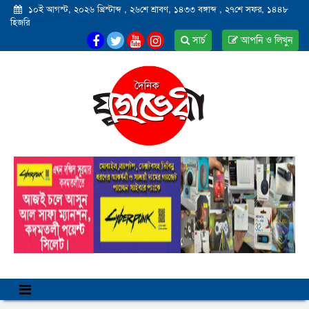
১০ই আগস্ট, ২০২৬ খ্রিস্টাব্দ
,
২৬শে শ্রাবণ, ১৪৩৩ বঙ্গাব্দ
,
২৭শে সফর, ১৪৪৮
হিজরি
সার্চ
আপনি ও লিখুন