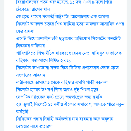
বিরোধীদলের পতন শুরু হয়েছে, ১১ দল এখন ৯ দলে গিয়ে
ঠেকেছে: রাশেদ খান
কে হতে পারেন পরবর্তী রাষ্ট্রপতি, আলোচনায় এক আমলা
সিলেটে আদলত চত্বরে শিশু ফাহিমা হত্যা মামলার আসামির ওপর
ফের হামলা
এআই দিয়ে অশালীন ছবি ছড়ানোর অভিযোগ সিলেটের কনটেন্ট
ক্রিয়েটর রাফিয়ার
শাবিপ্রবিতে শিক্ষার্থীকে মারধর: ছাত্রদল নেতা হাসিবুর ও তারেক
বহিষ্কার, ক্যাম্পাসে নিষিদ্ধ ২ বছর
সিলেটের ভাঙাচোরা সড়ক নিয়ে সিসিক প্রশাসকের ক্ষোভ, দ্রুত
সংস্কারের আহ্বান
নারী-কাণ্ডে জামায়াত থেকে বহিস্কার এমপি গাজী নজরুল
সিলেটে হামের উপসর্গ নিয়ে আরও দুই শিশুর মৃত্যু
সেপটিক ট্যাংকের বর্জ্য ড্রেনে, জনস্বাস্থ্যের জন্য হুমকি
২৫ জুলাই সিলেটে ১১ দলীয় ঐক্যের সমাবেশ, আসতে পারে নতুন
কর্মসুচী
সিসিকের প্রধান নির্বাহী কর্মকর্তার নাম ব্যবহার করে অনুদান
দেওয়ার নামে প্রতারণা