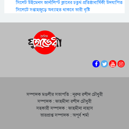
সিলেট উইমেনস জার্নালিস্ট ক্লাবের চতুর্থ প্রতিষ্ঠাবার্ষিকী উদযাপিত
সিলেটে সপ্তাহজুড়ে অব্যাহত থাকবে ভারী বৃষ্টি
সম্পাদক মণ্ডলীর সভাপতি : নূরুর রশীদ চৌধুরী
সম্পাদক : ফাহমীদা রশীদ চৌধুরী
সহকারী সম্পাদক : ফাহমীনা নাহাস
ভারপ্রাপ্ত সম্পাদক : অপূর্ব শর্মা