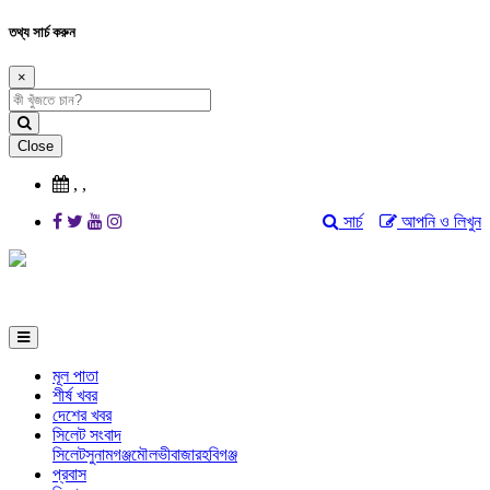
তথ্য সার্চ করুন
×
Close
,
,
সার্চ
আপনি ও লিখুন
মূল পাতা
শীর্ষ খবর
দেশের খবর
সিলেট সংবাদ
সিলেট
সুনামগঞ্জ
মৌলভীবাজার
হবিগঞ্জ
প্রবাস