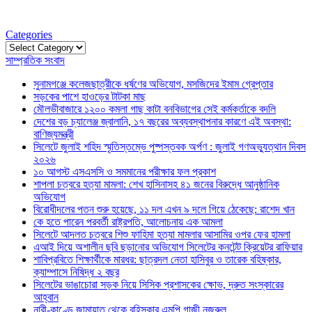
Categories
Categories
সাম্প্রতিক সংবাদ
সুনামগঞ্জে কলেজছাত্রীকে ধর্ষণের অভিযোগ, মসজিদের ইমাম গ্রেপ্তার
সড়কের পাশে হাওড়ের টাটকা মাছ
মৌলভীবাজারে ১২০০ কমলা গাছ কাটা বনবিভাগের সেই কর্মকর্তাকে বদলি
দেশের বড় চ্যালেঞ্জ জ্বালানি, ১৭ বছরের অব্যবস্থাপনার কারণে এই অবস্থা:
বাণিজ্যমন্ত্রী
সিলেটে জুলাই শহিদ স্মৃতিস্তম্ভে পুষ্পস্তবক অর্পণ : জুলাই গণঅভ্যুত্থান দিবস
২০২৬
১০ আগস্ট এসএসসি ও সমমানের পরীক্ষার ফল প্রকাশ
শাপলা চত্বরে হত্যা মামলা: শেখ হাসিনাসহ ৪১ জনের বিরুদ্ধে আনুষ্ঠানিক
অভিযোগ
বিরোধীদলের পতন শুরু হয়েছে, ১১ দল এখন ৯ দলে গিয়ে ঠেকেছে: রাশেদ খান
কে হতে পারেন পরবর্তী রাষ্ট্রপতি, আলোচনায় এক আমলা
সিলেটে আদলত চত্বরে শিশু ফাহিমা হত্যা মামলার আসামির ওপর ফের হামলা
এআই দিয়ে অশালীন ছবি ছড়ানোর অভিযোগ সিলেটের কনটেন্ট ক্রিয়েটর রাফিয়ার
শাবিপ্রবিতে শিক্ষার্থীকে মারধর: ছাত্রদল নেতা হাসিবুর ও তারেক বহিষ্কার,
ক্যাম্পাসে নিষিদ্ধ ২ বছর
সিলেটের ভাঙাচোরা সড়ক নিয়ে সিসিক প্রশাসকের ক্ষোভ, দ্রুত সংস্কারের
আহ্বান
নারী-কাণ্ডে জামায়াত থেকে বহিস্কার এমপি গাজী নজরুল