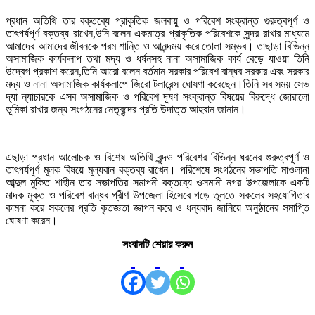
প্রধান অতিথি তার বক্তব্যে প্রাকৃতিক জলবায়ু ও পরিবেশ সংক্রান্ত গুরুত্বপূর্ণ ও
তাৎপর্যপূর্ণ বক্তব্য রাখেন,উনি বলেন একমাত্র প্রাকৃতিক পরিবেশকে সুন্দর রাখার মাধ্যমে
আমাদের আমাদের জীবনকে পরম শান্তি ও আনন্দময় করে তোলা সম্ভব। তাছাড়া বিভিন্ন
অসামাজিক কার্যকলাপ তথা মদ্য ও ধর্ষনসহ নানা অসামাজিক কার্য বেড়ে যাওয়া তিনি
উদ্বেগ প্রকাশ করেন,তিনি আরো বলেন বর্তমান সরকার পরিবেশ বান্ধব সরকার এবং সরকার
মদ্য ও নানা অসামাজিক কার্যকলাপে জিরো টলারেন্স ঘোষণা করেছেন।তিনি সব সময় সেভ
দ্যা ন্যাচারকে এসব অসামাজিক ও পরিবেশ দূষণ সংক্রান্ত বিষয়ের বিরুদ্ধে জোরালো
ভূমিকা রাখার জন্য সংগঠনের নেতৃবৃন্দের প্রতি উদাত্ত আহবান জানান।
এছাড়া প্রধান আলোচক ও বিশেষ অতিথি বৃন্দও পরিবেশর বিভিন্ন ধরনের গুরুত্বপূর্ণ ও
তাৎপর্যপূর্ণ মূলক বিষয়ে মূল্যবান বক্তব্য রাখেন। পরিশেষে সংগঠনের সভাপতি মাওলানা
আব্দুল মুকিত শাহীন তার সভাপতির সমাপনী বক্তব্যে ওসমানী নগর উপজেলাকে একটি
মাদক মুক্ত ও পরিবেশ বান্ধব গ্রীণ উপজেলা হিসেবে গড়ে তুলতে সকলের সহযোগিতার
কামনা করে সকলের প্রতি কৃতজ্ঞতা জ্ঞাপন করে ও ধন্যবাদ জানিয়ে অনুষ্ঠানের সমাপ্তি
ঘোষণা করেন।
সংবাদটি শেয়ার করুন