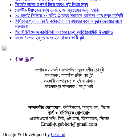
সিলেটে হামের উপসর্গ নিয়ে আরও দুই শিশুর মৃত্যু
সেপটিক ট্যাংকের বর্জ্য ড্রেনে, জনস্বাস্থ্যের জন্য হুমকি
২৫ জুলাই সিলেটে ১১ দলীয় ঐক্যের সমাবেশ, আসতে পারে নতুন কর্মসুচী
সিসিকের প্রধান নির্বাহী কর্মকর্তার নাম ব্যবহার করে অনুদান দেওয়ার নামে
প্রতারণা
সিলেট উইমেনস জার্নালিস্ট ক্লাবের চতুর্থ প্রতিষ্ঠাবার্ষিকী উদযাপিত
সিলেটে সপ্তাহজুড়ে অব্যাহত থাকবে ভারী বৃষ্টি
সম্পাদক মণ্ডলীর সভাপতি : নূরুর রশীদ চৌধুরী
সম্পাদক : ফাহমীদা রশীদ চৌধুরী
সহকারী সম্পাদক : ফাহমীনা নাহাস
ভারপ্রাপ্ত সম্পাদক : অপূর্ব শর্মা
সম্পাদকীয় যােগাযোগ-
রশীদিস্তান, আম্বরখানা, সিলেট
বার্তা ও বাণিজ্যিক যোগাযােগ
ওয়েস্টওয়ার্ল্ড শপিং সিটি, ৬ষ্ঠ তলা, জিন্দাবাজার, সিলেট
Email-jugabheri@gmail.com
Design & Developed by
best-bd