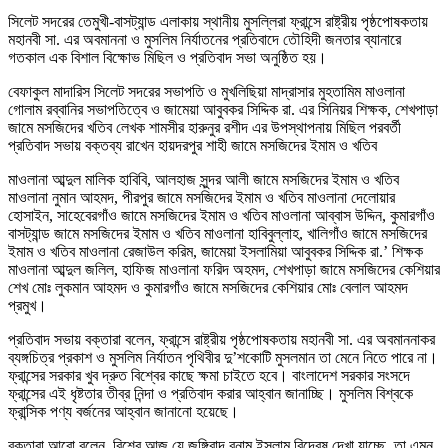
সিলেট সদরের তেমুখী-বাসট্যান্ড এলাকায় স্থানীয় মুসল্লিরা ফ্রান্সে রাষ্ট্রীয় পৃষ্ঠপোষকতায়
মহানবী সা. এর অবমাননা ও মুসলিম নির্যাতনের প্রতিবাদে তৌহিদী জনতার ব্যানারে
গতকাল এক বিশাল বিক্ষোভ মিছিল ও প্রতিবাদ সভা অনুষ্ঠিত হয়।
বেফাকুল মাদারিস সিলেট সদরের সভাপতি ও মুখলিছিয়া মাদ্রাসার মুহতামিম মাওলানা
গোলাম রব্বানির সভাপতিত্বে ও জামেয়া আবুবকর সিদ্দিক রা. এর সিনিয়র শিক্ষক, শেখপাড়া
জামে মসজিদের খতিব লেখক শামসীর হারুনুর রশীদ এর উপস্থাপনায় মিছিল পরবর্তী
প্রতিবাদ সভায় বক্তব্য রাখেন হায়দরপুর শাহী জামে মসজিদের ইমাম ও খতিব
মাওলানা আব্দুল মালিক হাবিবি, আলহাজ সুন্দর আলী জামে মসজিদের ইমাম ও খতিব
মাওলানা নুমান আহমদ, পীরপুর জামে মসজিদের ইমাম ও খতিব মাওলানা দেলোয়ার
হোসাইন, সাহেবেরগাঁও জামে মসজিদের ইমাম ও খতিব মাওলানা আব্বাস উদ্দিন, কুমারগাঁও
বাসট্যান্ড জামে মসজিদের ইমাম ও খতিব মাওলানা হাবিবুল্লাহ, খালিগাঁও জামে মসজিদের
ইমাম ও খতিব মাওলানা রেজাউল করিম, জামেয়া ইসলামিয়া আবুবকর সিদ্দিক রা.’ শিক্ষক
মাওলানা আব্দুল জলিল, হাফিজ মাওলানা ফরিদ অহমদ, শেখপাড়া জামে মসজিদের কেশিয়ার
শেখ মোঃ লুকমান আহমদ ও কুমারগাঁও জামে মসজিদের কেশিয়ার মোঃ বেলাল আহমদ
প্রমুখ।
প্রতিবাদ সভায় বক্তারা বলেন, ফ্রান্সে রাষ্ট্রীয় পৃষ্ঠপোষকতায় মহানবী সা. এর অবমাননাকর
ব্যঙ্গচিত্র প্রকাশ ও মুসলিম নির্যাতন পৃথিবীর দু’শকোটি মুসলমান তা মেনে নিতে পারে না।
ফ্রান্সের সরকার খুব দ্রুত বিশ্বের কাছে ক্ষমা চাইতে হবে। বাংলাদেশ সরকার সংসদে
ফ্রান্সের এই ধৃষ্টতার তীব্র নিন্দা ও প্রতিবাদ করার আহ্বান জানাচ্ছি। মুসলিম বিশ্বকে
ফ্রান্সিক পণ্য বর্জনের আহ্বান জানানো হয়েছে।
বক্তারা আরো বলেন, বিশ্বে আজ যে জঙ্গিবাদ বনাম ইসলাম বিদ্বেষ দেখা যাচ্ছে, তা এমন