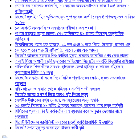
মৌলভীবাজারে ১২০০ কমলা গাছ কাটা বনবিভাগের সেই কর্মকর্তাকে বদলি
দেশের বড় চ্যালেঞ্জ জ্বালানি, ১৭ বছরের অব্যবস্থাপনার কারণে এই অবস্থা:
বাণিজ্যমন্ত্রী
সিলেটে জুলাই শহিদ স্মৃতিস্তম্ভে পুষ্পস্তবক অর্পণ : জুলাই গণঅভ্যুত্থান দিবস
২০২৬
১০ আগস্ট এসএসসি ও সমমানের পরীক্ষার ফল প্রকাশ
শাপলা চত্বরে হত্যা মামলা: শেখ হাসিনাসহ ৪১ জনের বিরুদ্ধে আনুষ্ঠানিক
অভিযোগ
বিরোধীদলের পতন শুরু হয়েছে, ১১ দল এখন ৯ দলে গিয়ে ঠেকেছে: রাশেদ খান
কে হতে পারেন পরবর্তী রাষ্ট্রপতি, আলোচনায় এক আমলা
সিলেটে আদলত চত্বরে শিশু ফাহিমা হত্যা মামলার আসামির ওপর ফের হামলা
এআই দিয়ে অশালীন ছবি ছড়ানোর অভিযোগ সিলেটের কনটেন্ট ক্রিয়েটর রাফিয়ার
শাবিপ্রবিতে শিক্ষার্থীকে মারধর: ছাত্রদল নেতা হাসিবুর ও তারেক বহিষ্কার,
ক্যাম্পাসে নিষিদ্ধ ২ বছর
সিলেটের ভাঙাচোরা সড়ক নিয়ে সিসিক প্রশাসকের ক্ষোভ, দ্রুত সংস্কারের
আহ্বান
নারী-কাণ্ডে জামায়াত থেকে বহিস্কার এমপি গাজী নজরুল
সিলেটে হামের উপসর্গ নিয়ে আরও দুই শিশুর মৃত্যু
সেপটিক ট্যাংকের বর্জ্য ড্রেনে, জনস্বাস্থ্যের জন্য হুমকি
২৫ জুলাই সিলেটে ১১ দলীয় ঐক্যের সমাবেশ, আসতে পারে নতুন কর্মসুচী
সিসিকের প্রধান নির্বাহী কর্মকর্তার নাম ব্যবহার করে অনুদান দেওয়ার নামে
প্রতারণা
সিলেট উইমেনস জার্নালিস্ট ক্লাবের চতুর্থ প্রতিষ্ঠাবার্ষিকী উদযাপিত
সিলেটে সপ্তাহজুড়ে অব্যাহত থাকবে ভারী বৃষ্টি