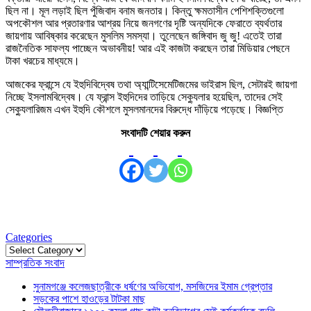
ছিল না। মূল লড়াই ছিল পুঁজিবাদ বনাম জনতার। কিন্তু ক্ষমতাসীন পেশিশক্তিগুলো
অপকৌশল আর প্রতারণার আশ্রয় নিয়ে জনগণের দৃষ্টি অন্যদিকে ফেরাতে ব্যর্থতার
জায়গায় আবিষ্কার করেছেন মুসলিম সমস্যা। তুলেছেন জঙ্গিবাদ জু জু! এতেই তারা
রাজনৈতিক সাফল্য পাচ্ছেন অভাবনীয়! আর এই কাজটা করছেন তারা মিডিয়ার পেছনে
টাকা খরচের মাধ্যমে।
আজকের ফ্রান্সে যে ইহুদিবিদ্বেষ তথা অ্যান্টিসেমেটিজমের ভাইরাস ছিল, সেটারই জায়গা
নিচ্ছে ইসলামবিদ্বেষ। যে ফ্রান্স ইহুদিদের তাড়িয়ে সেক্যুলার হয়েছিল, তাদের সেই
সেক্যুলারিজম এখন ইহুদি কৌশলে মুসলমানদের বিরুদ্ধে দাঁড়িয়ে পড়েছে। বিজ্ঞপ্তি
সংবাদটি শেয়ার করুন
Categories
Categories
সাম্প্রতিক সংবাদ
সুনামগঞ্জে কলেজছাত্রীকে ধর্ষণের অভিযোগ, মসজিদের ইমাম গ্রেপ্তার
সড়কের পাশে হাওড়ের টাটকা মাছ