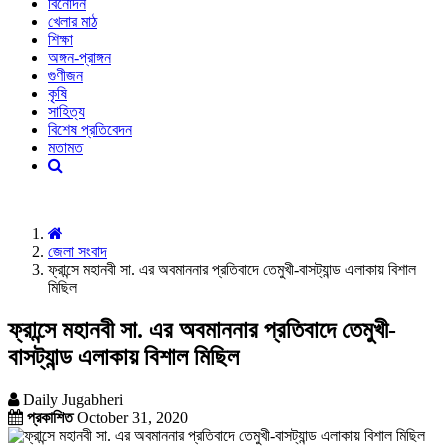
বিনোদন
খেলার মাঠ
শিক্ষা
অঙ্গন-প্রাঙ্গন
গুণীজন
কৃষি
সাহিত্য
বিশেষ প্রতিবেদন
মতামত
জেলা সংবাদ
ফ্রান্সে মহানবী সা. এর অবমাননার প্রতিবাদে তেমুখী-বাসট্যান্ড এলাকায় বিশাল
মিছিল
ফ্রান্সে মহানবী সা. এর অবমাননার প্রতিবাদে তেমুখী-
বাসট্যান্ড এলাকায় বিশাল মিছিল
Daily Jugabheri
প্রকাশিত
October 31, 2020