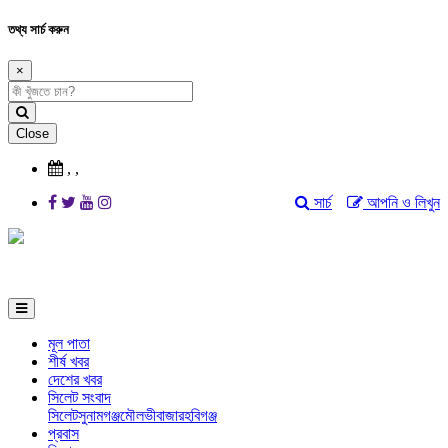
তথ্য সার্চ করুন
×
Close
,
,
সার্চ
আপনি ও লিখুন
মূল পাতা
শীর্ষ খবর
দেশের খবর
সিলেট সংবাদ
সিলেট
সুনামগঞ্জ
মৌলভীবাজার
হবিগঞ্জ
প্রবাস