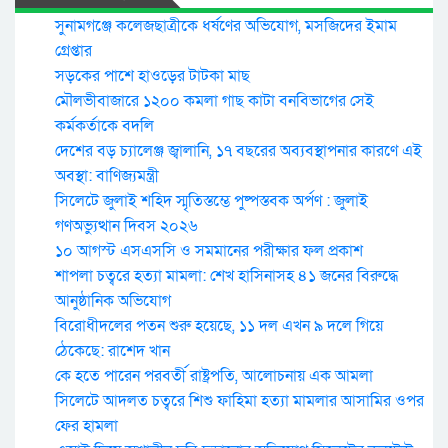
সুনামগঞ্জে কলেজছাত্রীকে ধর্ষণের অভিযোগ, মসজিদের ইমাম
গ্রেপ্তার
সড়কের পাশে হাওড়ের টাটকা মাছ
মৌলভীবাজারে ১২০০ কমলা গাছ কাটা বনবিভাগের সেই
কর্মকর্তাকে বদলি
দেশের বড় চ্যালেঞ্জ জ্বালানি, ১৭ বছরের অব্যবস্থাপনার কারণে এই
অবস্থা: বাণিজ্যমন্ত্রী
সিলেটে জুলাই শহিদ স্মৃতিস্তম্ভে পুষ্পস্তবক অর্পণ : জুলাই
গণঅভ্যুত্থান দিবস ২০২৬
১০ আগস্ট এসএসসি ও সমমানের পরীক্ষার ফল প্রকাশ
শাপলা চত্বরে হত্যা মামলা: শেখ হাসিনাসহ ৪১ জনের বিরুদ্ধে
আনুষ্ঠানিক অভিযোগ
বিরোধীদলের পতন শুরু হয়েছে, ১১ দল এখন ৯ দলে গিয়ে
ঠেকেছে: রাশেদ খান
কে হতে পারেন পরবর্তী রাষ্ট্রপতি, আলোচনায় এক আমলা
সিলেটে আদলত চত্বরে শিশু ফাহিমা হত্যা মামলার আসামির ওপর
ফের হামলা