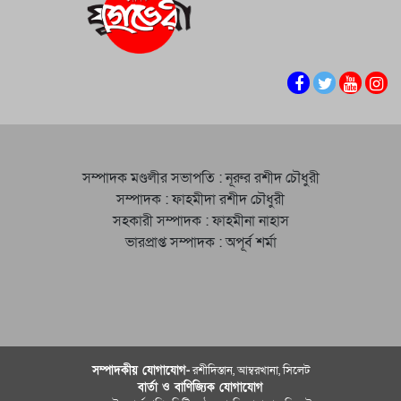
সম্পাদক মণ্ডলীর সভাপতি : নূরুর রশীদ চৌধুরী
সম্পাদক : ফাহমীদা রশীদ চৌধুরী
সহকারী সম্পাদক : ফাহমীনা নাহাস
ভারপ্রাপ্ত সম্পাদক : অপূর্ব শর্মা
সম্পাদকীয় যােগাযোগ-
রশীদিস্তান, আম্বরখানা, সিলেট
বার্তা ও বাণিজ্যিক যোগাযােগ