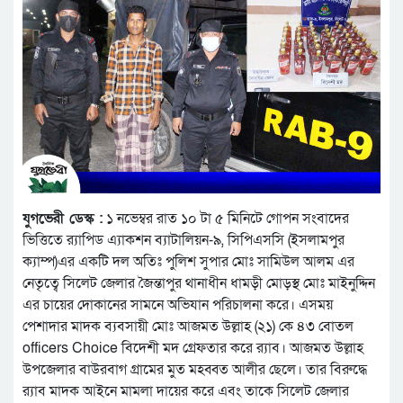
যুগভেরী ডেস্ক :
১ নভেম্বর রাত ১০ টা ৫ মিনিটে গোপন সংবাদের
ভিত্তিতে র‌্যাপিড এ্যাকশন ব্যাটালিয়ন-৯, সিপিএসসি (ইসলামপুর
ক্যাম্প)এর একটি দল অতিঃ পুলিশ সুপার মোঃ সামিউল আলম এর
নেতৃত্বে সিলেট জেলার জৈন্তাপুর থানাধীন ধামড়ী মোড়স্থ মোঃ মাইনুদ্দিন
এর চায়ের দোকানের সামনে অভিযান পরিচালনা করে। এসময়
পেশাদার মাদক ব্যবসায়ী মোঃ আজমত উল্লাহ (২১) কে ৪৩ বোতল
officers Choice বিদেশী মদ গ্রেফতার করে র‌্যাব। আজমত উল্লাহ
উপজেলার বাউরবাগ গ্রামের মুত মহব্বত আলীর ছেলে। তার বিরুদ্ধে
র‌্যাব মাদক আইনে মামলা দায়ের করে এবং তাকে সিলেট জেলার