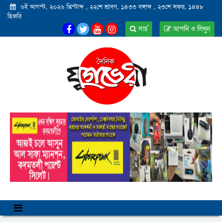
৬ই আগস্ট, ২০২৬ খ্রিস্টাব্দ
,
২২শে শ্রাবণ, ১৪৩৩ বঙ্গাব্দ
,
২৩শে সফর, ১৪৪৮
হিজরি
সার্চ
আপনি ও লিখুন