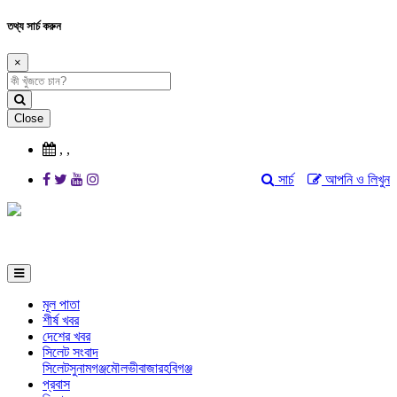
তথ্য সার্চ করুন
×
Close
,
,
সার্চ
আপনি ও লিখুন
মূল পাতা
শীর্ষ খবর
দেশের খবর
সিলেট সংবাদ
সিলেট
সুনামগঞ্জ
মৌলভীবাজার
হবিগঞ্জ
প্রবাস