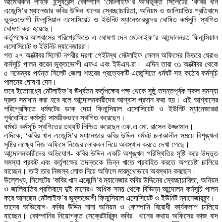
আমেরিকান লাইফ ইন্স্যুরেন্স কোম্পানি ‘মেটলাইফ’র অধিভুক্ত সিলেটের ‘কবির খান
এজেন্সি’র ম্যানেজার কবির উদ্দিন খানের স্বেচ্ছাচারিতা, অনিয়ম ও জালিয়াতির প্রতিবাদে
ভুক্তভোগী ফিনান্সিয়াল এসোসিয়েট ও ইউনিট ম্যানেজারবৃন্দের ঘোষিত কর্মসূচি স্থগিত
ঘোষণা করা হয়েছে।
কর্তৃপক্ষের আশ্বাসের পরিপ্রেক্ষিতে এ ঘোষণা দেন মেটলাইফ’র আন্দোলনরত ফিনান্সিয়াল
এসোসিয়েট ও ইউনিট ম্যানেজাররা।
গত ২৭ অক্টোবর সিলেট নগরীর দরগা গেইটস্থ মেটলাইফ সেলস অফিসের ভিতরে ঘেরাও
কর্মসূচি পালন করেন ভুক্তভোগী এফএ এবং ইউএম-রা। এদিন তারা ৩১ অক্টোবর থেকে
৫ নভেম্বর পর্যন্ত সিলেট জেলা শহরের প্রত্যেকটি এজেন্সিতে ধর্মঘট সহ কঠোর কর্মসূচি
পালনের ঘোষণা দেন।
তবে ইতোমধ্যে মেটলাইফ’র ঊর্ধ্বতন কর্তৃপক্ষের পক্ষ থেকে সু্ষ্ঠু তদন্তপূর্বক সকল সমস্যা
দ্রুত সমাধান করা হবে বলে আন্দোলনকারীদের আশ্বাস প্রদান করা হয়। এই আশ্বাসের
পরিপ্রেক্ষিতে ধর্মঘটের ডাক দেয়া ফিনান্সিয়াল এসোসিয়েট ও ইউনিট ম্যানেজাররা
পূর্বঘোষিত কর্মসূচি সাময়ীকভাবে স্থগিত করেছেন।
ধর্মঘট কর্মসূচি স্থগিতের তথ্যটি নিশ্চিত করেছেন এফ.এ মো. রাসেল উজ্জামান।
এদিকে, ‘কবির খান এজেন্সি’র ম্যানেজার কবির উদ্দিন ধর্মঘট চলাকালীন সময়ে বিশৃঙ্খলা
সৃষ্টির লক্ষ্যে নিজ অফিসে নিজের লোকবল নিয়ে অবস্থান করতে দেখা গেছে।
আন্দোলনকারীদের অভিযোগ- কবির উদ্দিন একটি অশৃঙ্খল পরিস্থিতির সৃষ্টি করে উদ্ভূত
সমস্যা প্রকট এবং কর্তৃপক্ষের তদন্তকে ভিন্ন খাতে প্রবাহিত করতে অপচেষ্টা চালিয়ে
যাচ্ছেন। তাই তার নিজস্ব লোক নিয়ে অফিসে মারমুখোভাবে অবস্থান করছেন।
উল্লেখ্য, সিলেটের ‘কবির খান এজেন্সি’র ম্যানেজার কবির উদ্দিনের স্বেচ্ছাচারিতা, অনিয়ম
ও জালিয়াতির প্রতিবাদে দুই মাসেরও অধিক সময় থেকে বিভিন্ন আন্দোলন কর্মসূচি পালন
করে আসছেন মেটলাইফ’র ভুক্তভোগী ফিনান্সিয়াল এসোসিয়েট ও ইউনিট ম্যানেজারবৃন্দ।
তাদের অভিযোগ- কবির উদ্দিন নানা অনিয়ম ও কোম্পানি বিরোধী কার্যকলাপ চালিয়ে
যাচ্ছেন। কোম্পানির নিয়োগকৃত সেক্রেটারিবৃন্দ কবির খানের কথায় অফিসের কাজ বাদ