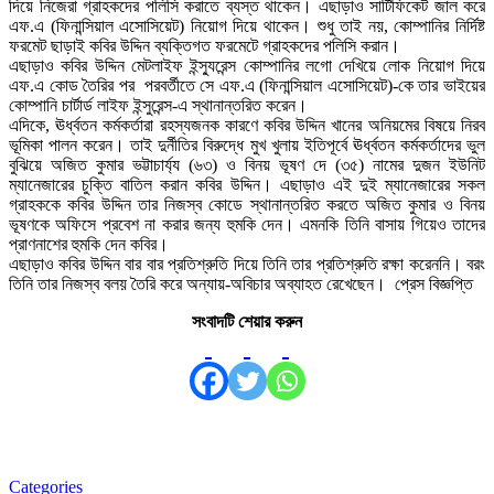
দিয়ে নিজেরা গ্রাহকদের পলিসি করাতে ব্যস্ত থাকেন। এছাড়াও সার্টিফিকেট জাল করে
এফ.এ (ফিনান্সিয়াল এসোসিয়েট) নিয়োগ দিয়ে থাকেন। শুধু তাই নয়, কোম্পানির নির্দিষ্ট
ফরমেট ছাড়াই কবির উদ্দিন ব্যক্তিগত ফরমেটে গ্রাহকদের পলিসি করান।
এছাড়াও কবির উদ্দিন মেটলাইফ ইন্স্যুরেন্স কোম্পানির লগো দেখিয়ে লোক নিয়োগ দিয়ে
এফ.এ কোড তৈরির পর পরবর্তীতে সে এফ.এ (ফিনান্সিয়াল এসোসিয়েট)-কে তার ভাইয়ের
কোম্পানি চার্টার্ড লাইফ ইন্সুরেন্স-এ স্থানান্তরিত করেন।
এদিকে, ঊর্ধ্বতন কর্মকর্তারা রহস্যজনক কারণে কবির উদ্দিন খানের অনিয়মের বিষয়ে নিরব
ভূমিকা পালন করেন। তাই দুর্নীতির বিরুদ্ধে মুখ খুলায় ইতিপূর্বে ঊর্ধ্বতন কর্মকর্তাদের ভুল
বুঝিয়ে অজিত কুমার ভট্টাচার্য্য (৬৩) ও বিনয় ভূষণ দে (৩৫) নামের দুজন ইউনিট
ম্যানেজারের চুক্তি বাতিল করান কবির উদ্দিন। এছাড়াও এই দুই ম্যানেজারের সকল
গ্রাহককে কবির উদ্দিন তার নিজস্ব কোডে স্থানান্তরিত করতে অজিত কুমার ও বিনয়
ভূষণকে অফিসে প্রবেশ না করার জন্য হুমকি দেন। এমনকি তিনি বাসায় গিয়েও তাদের
প্রাণনাশের হুমকি দেন কবির।
এছাড়াও কবির উদ্দিন বার বার প্রতিশ্রুতি দিয়ে তিনি তার প্রতিশ্রুতি রক্ষা করেননি। বরং
তিনি তার নিজস্ব বলয় তৈরি করে অন্যায়-অবিচার অব্যাহত রেখেছেন। প্রেস বিজ্ঞপ্তি
সংবাদটি শেয়ার করুন
Categories