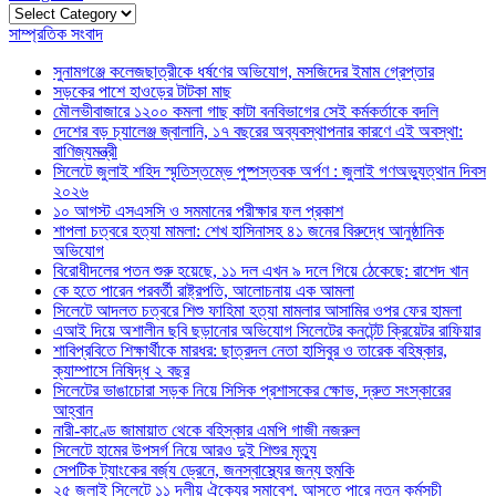
Categories
সাম্প্রতিক সংবাদ
সুনামগঞ্জে কলেজছাত্রীকে ধর্ষণের অভিযোগ, মসজিদের ইমাম গ্রেপ্তার
সড়কের পাশে হাওড়ের টাটকা মাছ
মৌলভীবাজারে ১২০০ কমলা গাছ কাটা বনবিভাগের সেই কর্মকর্তাকে বদলি
দেশের বড় চ্যালেঞ্জ জ্বালানি, ১৭ বছরের অব্যবস্থাপনার কারণে এই অবস্থা:
বাণিজ্যমন্ত্রী
সিলেটে জুলাই শহিদ স্মৃতিস্তম্ভে পুষ্পস্তবক অর্পণ : জুলাই গণঅভ্যুত্থান দিবস
২০২৬
১০ আগস্ট এসএসসি ও সমমানের পরীক্ষার ফল প্রকাশ
শাপলা চত্বরে হত্যা মামলা: শেখ হাসিনাসহ ৪১ জনের বিরুদ্ধে আনুষ্ঠানিক
অভিযোগ
বিরোধীদলের পতন শুরু হয়েছে, ১১ দল এখন ৯ দলে গিয়ে ঠেকেছে: রাশেদ খান
কে হতে পারেন পরবর্তী রাষ্ট্রপতি, আলোচনায় এক আমলা
সিলেটে আদলত চত্বরে শিশু ফাহিমা হত্যা মামলার আসামির ওপর ফের হামলা
এআই দিয়ে অশালীন ছবি ছড়ানোর অভিযোগ সিলেটের কনটেন্ট ক্রিয়েটর রাফিয়ার
শাবিপ্রবিতে শিক্ষার্থীকে মারধর: ছাত্রদল নেতা হাসিবুর ও তারেক বহিষ্কার,
ক্যাম্পাসে নিষিদ্ধ ২ বছর
সিলেটের ভাঙাচোরা সড়ক নিয়ে সিসিক প্রশাসকের ক্ষোভ, দ্রুত সংস্কারের
আহ্বান
নারী-কাণ্ডে জামায়াত থেকে বহিস্কার এমপি গাজী নজরুল
সিলেটে হামের উপসর্গ নিয়ে আরও দুই শিশুর মৃত্যু
সেপটিক ট্যাংকের বর্জ্য ড্রেনে, জনস্বাস্থ্যের জন্য হুমকি
২৫ জুলাই সিলেটে ১১ দলীয় ঐক্যের সমাবেশ, আসতে পারে নতুন কর্মসুচী