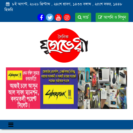
৮ই আগস্ট, ২০২৬ খ্রিস্টাব্দ
,
২৪শে শ্রাবণ, ১৪৩৩ বঙ্গাব্দ
,
২৫শে সফর, ১৪৪৮
হিজরি
সার্চ
আপনি ও লিখুন