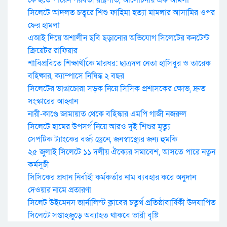
কে হতে পারেন পরবর্তী রাষ্ট্রপতি, আলোচনায় এক আমলা
সিলেটে আদলত চত্বরে শিশু ফাহিমা হত্যা মামলার আসামির ওপর
ফের হামলা
এআই দিয়ে অশালীন ছবি ছড়ানোর অভিযোগ সিলেটের কনটেন্ট
ক্রিয়েটর রাফিয়ার
শাবিপ্রবিতে শিক্ষার্থীকে মারধর: ছাত্রদল নেতা হাসিবুর ও তারেক
বহিষ্কার, ক্যাম্পাসে নিষিদ্ধ ২ বছর
সিলেটের ভাঙাচোরা সড়ক নিয়ে সিসিক প্রশাসকের ক্ষোভ, দ্রুত
সংস্কারের আহ্বান
নারী-কাণ্ডে জামায়াত থেকে বহিস্কার এমপি গাজী নজরুল
সিলেটে হামের উপসর্গ নিয়ে আরও দুই শিশুর মৃত্যু
সেপটিক ট্যাংকের বর্জ্য ড্রেনে, জনস্বাস্থ্যের জন্য হুমকি
২৫ জুলাই সিলেটে ১১ দলীয় ঐক্যের সমাবেশ, আসতে পারে নতুন
কর্মসুচী
সিসিকের প্রধান নির্বাহী কর্মকর্তার নাম ব্যবহার করে অনুদান
দেওয়ার নামে প্রতারণা
সিলেট উইমেনস জার্নালিস্ট ক্লাবের চতুর্থ প্রতিষ্ঠাবার্ষিকী উদযাপিত
সিলেটে সপ্তাহজুড়ে অব্যাহত থাকবে ভারী বৃষ্টি