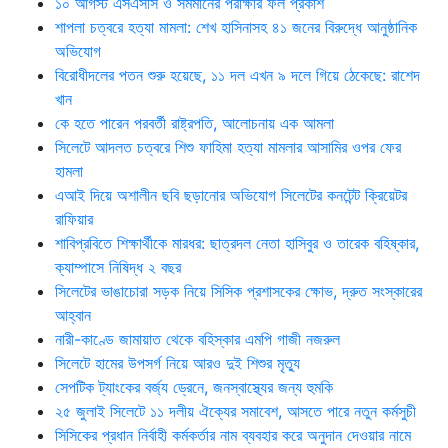
১০ আগস্ট এসএসসি ও সমমানের পরীক্ষার ফল প্রকাশ
শাপলা চত্বরে হত্যা মামলা: শেখ হাসিনাসহ ৪১ জনের বিরুদ্ধে আনুষ্ঠানিক
অভিযোগ
বিরোধীদলের পতন শুরু হয়েছে, ১১ দল এখন ৯ দলে গিয়ে ঠেকেছে: রাশেদ
খান
কে হতে পারেন পরবর্তী রাষ্ট্রপতি, আলোচনায় এক আমলা
সিলেটে আদলত চত্বরে শিশু ফাহিমা হত্যা মামলার আসামির ওপর ফের
হামলা
এআই দিয়ে অশালীন ছবি ছড়ানোর অভিযোগ সিলেটের কনটেন্ট ক্রিয়েটর
রাফিয়ার
শাবিপ্রবিতে শিক্ষার্থীকে মারধর: ছাত্রদল নেতা হাসিবুর ও তারেক বহিষ্কার,
ক্যাম্পাসে নিষিদ্ধ ২ বছর
সিলেটের ভাঙাচোরা সড়ক নিয়ে সিসিক প্রশাসকের ক্ষোভ, দ্রুত সংস্কারের
আহ্বান
নারী-কাণ্ডে জামায়াত থেকে বহিস্কার এমপি গাজী নজরুল
সিলেটে হামের উপসর্গ নিয়ে আরও দুই শিশুর মৃত্যু
সেপটিক ট্যাংকের বর্জ্য ড্রেনে, জনস্বাস্থ্যের জন্য হুমকি
২৫ জুলাই সিলেটে ১১ দলীয় ঐক্যের সমাবেশ, আসতে পারে নতুন কর্মসুচী
সিসিকের প্রধান নির্বাহী কর্মকর্তার নাম ব্যবহার করে অনুদান দেওয়ার নামে