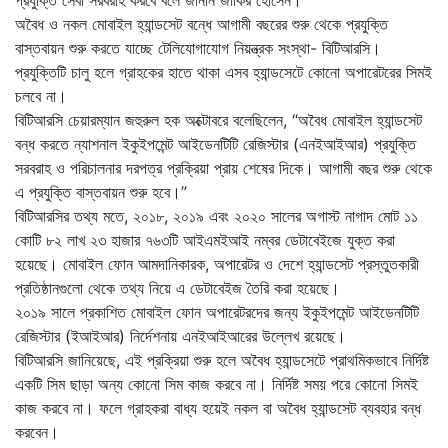
অবৈধ ও নকল মোবাইল হ্যান্ডসেট বন্ধে আগামী বছরের শুরু থেকে প্রযুক্তি
বাস্তবায়ন শুরু করতে যাচ্ছে টেলিযোগাযোগ নিয়ন্ত্রক সংস্থা- বিটিআরসি।
প্রযুক্তিটি চালু হলে গ্রাহকের হাতে থাকা এসব হ্যান্ডসেটে কোনো অপারেটরের সিমই
চলবে না।
বিটিআরসি চেয়ারম্যান জহুরুল হক অক্টোবরে বলেছিলেন, “অবৈধ মোবাইল হ্যান্ডসেট
বন্ধ করতে ন্যাশনাল ইকুইপমেন্ট আইডেনটিটি রেজিস্টার (এনইআইআর) প্রযুক্তি
সরবরাহ ও পরিচালনার দরপত্র প্রক্রিয়া প্রায় শেষের দিকে। আগামী বছর শুরু থেকে
এ প্রযুক্তি বাস্তবায়ন শুরু হবে।”
বিটিআরসির তথ্য মতে, ২০১৮, ২০১৯ এবং ২০২০ সালের অগাস্ট নাগাদ মোট ১১
কোটি ৮২ লাখ ২৩ হাজার ৭৬৩টি আইএমইআই নম্বর ডেটাবেইজে যুক্ত করা
হয়েছে। মোবাইল ফোন আমদানিকারক, অপারেটর ও দেশে হ্যান্ডসেট প্রস্তুতকারী
প্রতিষ্ঠানগুলো থেকে তথ্য নিয়ে এ ডেটাবেইজ তৈরি করা হয়েছে।
২০১৯ সালে প্রকাশিত মোবাইল ফোন অপারেটরদের জন্য ইকুইপমেন্ট আইডেনটিটি
রেজিস্টার (ইআইআর) নির্দেশনায় এনইআইআরের উল্লেখ রয়েছে।
বিটিআরসি জানিয়েছে, এই প্রক্রিয়া শুরু হলে অবৈধ হ্যান্ডসেটে প্রাথমিকভাবে নির্দিষ্ট
একটি সিম ছাড়া অন্য কোনো সিম কাজ করবে না। নির্দিষ্ট সময় পরে কোনো সিমই
কাজ করবে না। ফলে গ্রাহকরা বাধ্য হয়েই নকল বা অবৈধ হ্যান্ডসেট ব্যবহার বন্ধ
করবেন।