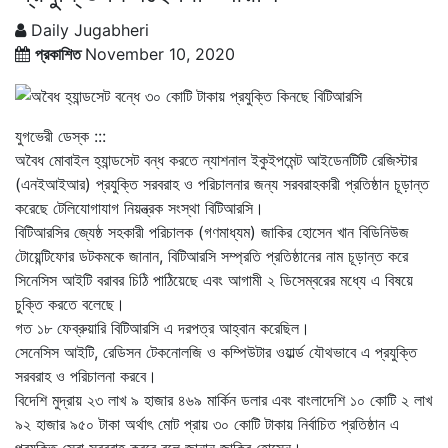
Daily Jugabheri
প্রকাশিত
November 10, 2020
যুগভেরী ডেস্ক :::
অবৈধ মোবাইল হ্যান্ডসেট বন্ধ করতে ন্যাশনাল ইকুইপমেন্ট আইডেনটিটি রেজিস্টার
(এনইআইআর) প্রযুক্তি সরবরাহ ও পরিচালনার জন্য সরবরাহকারী প্রতিষ্ঠান চূড়ান্ত
করেছে টেলিযোগাযাগ নিয়ন্ত্রক সংস্থা বিটিআরসি।
বিটিআরসির জ্যেষ্ঠ সহকারী পরিচালক (গণমাধ্যম) জাকির হোসেন খান বিডিনিউজ
টোয়েন্টিফোর ডটকমকে জানান, বিটিআরসি সম্প্রতি প্রতিষ্ঠানের নাম চূড়ান্ত করে
সিনেসিস আইটি বরাবর চিঠি পাঠিয়েছে এবং আগামী ২ ডিসেম্বরের মধ্যে এ বিষয়ে
চুক্তি করতে বলেছে।
গত ১৮ ফেব্রুয়ারি বিটিআরসি এ দরপত্র আহ্বান করেছিল।
সেনেসিস আইটি, রেডিসন টেকনোলজি ও কম্পিউটার ওয়ার্ল্ড যৌথভাবে এ প্রযুক্তি
সরবরাহ ও পরিচালনা করবে।
বিদেশি মুদ্রায় ২৩ লাখ ৯ হাজার ৪৬৯ মার্কিন ডলার এবং বাংলাদেশি ১০ কোটি ২ লাখ
৯২ হাজার ৯৫০ টাকা অর্থাৎ মোট প্রায় ৩০ কোটি টাকায় নির্বাচিত প্রতিষ্ঠান এ
প্রযুক্তি সেবা সরবরাহ করবে বলে জানান জাকির হোসেন।