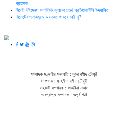
প্রতারণা
সিলেট উইমেনস জার্নালিস্ট ক্লাবের চতুর্থ প্রতিষ্ঠাবার্ষিকী উদযাপিত
সিলেটে সপ্তাহজুড়ে অব্যাহত থাকবে ভারী বৃষ্টি
সম্পাদক মণ্ডলীর সভাপতি : নূরুর রশীদ চৌধুরী
সম্পাদক : ফাহমীদা রশীদ চৌধুরী
সহকারী সম্পাদক : ফাহমীনা নাহাস
ভারপ্রাপ্ত সম্পাদক : অপূর্ব শর্মা