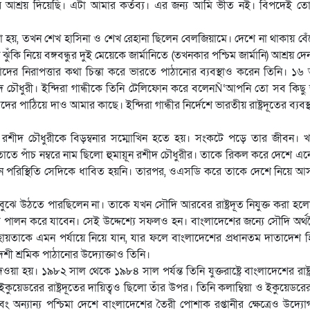
ের আশ্রয় দিয়েছি। এটা আমার কর্তব্য। এর জন্য আমি ভীত নই। বিপদেই তো
করা হয়, তখন শেখ হাসিনা ও শেখ রেহানা ছিলেন বেলজিয়ামে। দেশে না থাকায় বেঁ
নিয়ে বঙ্গবন্ধুর দুই মেয়েকে জার্মানিতে (তখনকার পশ্চিম জার্মানি) আশ্রয় দে
 তাদের নিরাপত্তার কথা চিন্তা করে ভারতে পাঠানোর ব্যবস্থাও করেন তিনি। ১৬
রশীদ চৌধুরী। ইন্দিরা গান্ধীকে তিনি টেলিফোন করে বলেনÑ‘আপনি তো সব কিছু
 ওদের পাঠিয়ে দাও আমার কাছে। ইন্দিরা গান্ধীর নির্দেশে ভারতীয় রাষ্ট্রদূতের ব্যবস
ন রশীদ চৌধুরীকে বিড়ম্বনার সম্মোখিন হতে হয়। সংকটে পড়ে তার জীবন। খ
তে পাঁচ নম্বরে নাম ছিলো হুমায়ূন রশীদ চৌধুরীর। তাকে রিকল করে দেশে এন
ারনে পরিস্থিতি সেদিকে ধাবিত হয়নি। তারপর, ওএসডি করে তাকে দেশে নিয়ে আ
ঝে উঠতে পারছিলেন না। তাকে যখন সৌদি আরবের রাষ্ট্রদূত নিযুক্ত করা হ
ায়িত্ব পালন করে যাবেন। সেই উদ্দেশ্যে সফলও হন। বাংলাদেশের জন্যে সৌদি অর্
ায়তাকে এমন পর্যায়ে নিয়ে যান, যার ফলে বাংলাদেশের প্রধানতম দাতাদেশ 
শী শ্রমিক পাঠানোর উদ্যোক্তাও তিনি।
েওয়া হয়। ১৯৮২ সাল থেকে ১৯৮৪ সাল পর্যন্ত তিনি যুক্তরাষ্ট্রে বাংলাদেশের রাষ্ট
কুয়েডরের রাষ্ট্রদূতের দায়িত্বও ছিলো তাঁর উপর। তিনি কলাম্বিয়া ও ইকুয়েডরে
ে এবং অন্যান্য পশ্চিমা দেশে বাংলাদেশের তৈরী পোশাক রপ্তানীর ক্ষেত্রেও উদ্যোগ