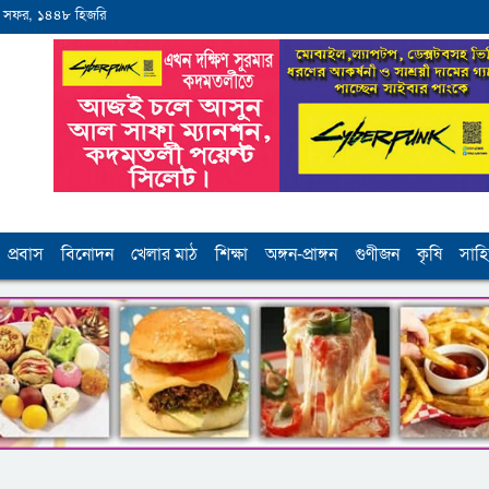
 সফর, ১৪৪৮ হিজরি
প্রবাস
বিনোদন
খেলার মাঠ
শিক্ষা
অঙ্গন-প্রাঙ্গন
গুণীজন
কৃষি
সাহি