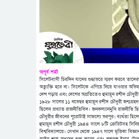
অপূর্ব শর্মা
সিলেটবাসী চিরদিন যাদের গুদ্ধাভরে স্মরণ করবে তাদে
অত্যুক্তি হবে না। সিলেটকে এগিয়ে নিয়ে যাওয়ার অভিয
দেশ গড়ায় এবং দেশের অগ্রতিতেও হুমায়ূন রশীদ চৌধ
১৯২৮ সালের ১১ নভেম্বর হুমায়ূন রশীদ চৌধুরী জন্মগ্রহন
ছিলেন প্রখ্যাত রাজনীতিবিদ। জনকল্যানমুখি রাজনীতি ছ
চৌধুরীর জীবনের পুরোটাই সাফল্যে ভরপুর। ব্যর্থতা ছি
হুমায়ূন রশীদ চৌধুরী ১৯৪৪ সালে ৮টি ক্রেডিটসহ সিনিয়
বিশ্ববিদ্যালয়ে। সেখান থেকে ১৯৪৭ সালে মৃত্তিকা বিজ
আইন শাস্ত্র অধ্যয়ন শুরু করেন এবং লন্ডনস্থ ইনার ট