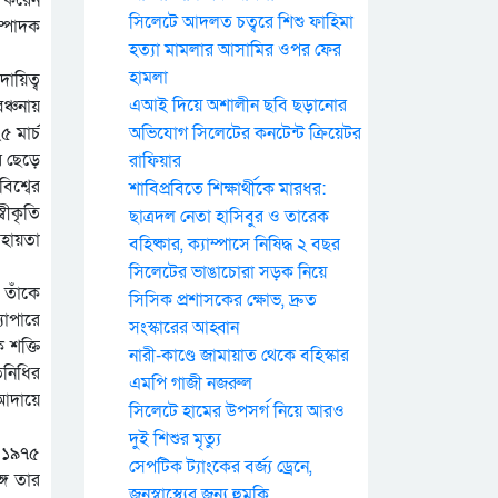
সিলেটে আদলত চত্বরে শিশু ফাহিমা
ম্পাদক
হত্যা মামলার আসামির ওপর ফের
হামলা
ায়িত্ব
এআই দিয়ে অশালীন ছবি ছড়ানোর
ঞ্চনায়
 মার্চ
অভিযোগ সিলেটের কনটেন্ট ক্রিয়েটর
ি ছেড়ে
রাফিয়ার
িশ্বের
শাবিপ্রবিতে শিক্ষার্থীকে মারধর:
বীকৃতি
ছাত্রদল নেতা হাসিবুর ও তারেক
সহায়তা
বহিষ্কার, ক্যাম্পাসে নিষিদ্ধ ২ বছর
সিলেটের ভাঙাচোরা সড়ক নিয়ে
 তাঁকে
সিসিক প্রশাসকের ক্ষোভ, দ্রুত
যাপারে
সংস্কারের আহ্বান
 শক্তি
নারী-কাণ্ডে জামায়াত থেকে বহিস্কার
তিনিধির
এমপি গাজী নজরুল
 আদায়ে
সিলেটে হামের উপসর্গ নিয়ে আরও
দুই শিশুর মৃত্যু
। ১৯৭৫
সেপটিক ট্যাংকের বর্জ্য ড্রেনে,
গে তার
জনস্বাস্থ্যের জন্য হুমকি