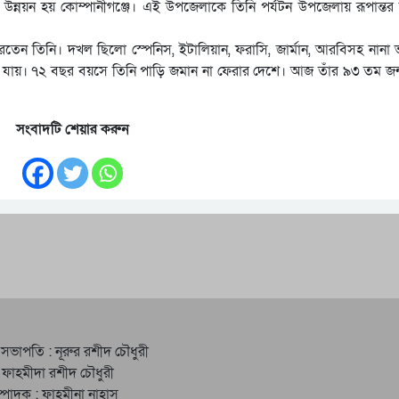
্তকারী উন্নয়ন হয় কোম্পানীগঞ্জে। এই উপজেলাকে তিনি পর্যটন উপজেলায় রূপান্ত
 পারতেন তিনি। দখল ছিলো স্পেনিস, ইটালিয়ান, ফরাসি, জার্মান, আরবিসহ নানা 
 হয়ে যায়। ৭২ বছর বয়সে তিনি পাড়ি জমান না ফেরার দেশে। আজ তাঁর ৯৩ তম জন
সংবাদটি শেয়ার করুন
 সভাপতি : নূরুর রশীদ চৌধুরী
 ফাহমীদা রশীদ চৌধুরী
্পাদক : ফাহমীনা নাহাস