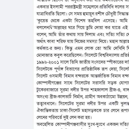
একবার ইসলামী পররাষ্ট্রমন্ত্রী সম্মেলনে প্রতিনিধি দ
যাত্রাবিরতি ছিলো। সে সময় হুমায়ূন রশীদ চৌধুরী সিদ্ধান
‘কুয়েত থেকে একটা বিশেষ তহবিল এসেছে। আমি চেষ্
বললেনÑ‘আল্লাহর ঘরে গিয়ে তুমি দোয়া কর যাতে এই তহ
বলেন, আমি তাঁর কথায় সায় দিলাম এবং সত্যি সত্যি দ
অর্থাৎ কাবা শরিফ যায় নিজের সমস্যা নিয়ে। মহান আল্ল
কর্মকা-ের জন্য। কিন্তু এমন লোক তো আমি দেখিনি যিনি
মোনাজাত কবুল করেছিলেন। সিলেটে বিশ্ববিদ্যালয় প্রতি
১৯৯৬-২০০১ সালে তিনি জাতীয় সংসদের স্পীকারের দায়িত্
সিলেটকে পূর্ণাঙ্গ বিভাগের প্রাতিষ্ঠানিক রূপ দেয়া, সিলে
সিলেট ওসমানী বিমান বন্দরকে আন্তর্জাতিক বিমান বন্দ
কোম্পানীগঞ্জের সাথে সিলেটের সরাসরি সড়ক যোগাযোগ
টুকেরবাজারে সুরমা নদীর উপর শাহজালাল ব্রীজ-৩, বা
অসংখ্য ব্রীজ-কালভার্ট নির্মান, গ্রামীণ অবকাঠামো উন্নয়ন
তত্বাবধানে। সিলেটের সুরমা নদীর উপর একটি ঝুলন্
ঐকান্তিকতায় ঢাকা-সিলেট মহাসড়ককে চার লেনে রূপান্ত
লেনের পরিবর্তে দুই লেন করা হয়।
অবহেলিত কোম্পানীগঞ্জবাসীর সুঃখ-দুঃখে একজন সত্য