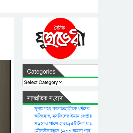
Categories
Categories
সাম্প্রতিক সংবাদ
সুনামগঞ্জে কলেজছাত্রীকে ধর্ষণের
অভিযোগ, মসজিদের ইমাম গ্রেপ্তার
সড়কের পাশে হাওড়ের টাটকা মাছ
মৌলভীবাজারে ১২০০ কমলা গাছ