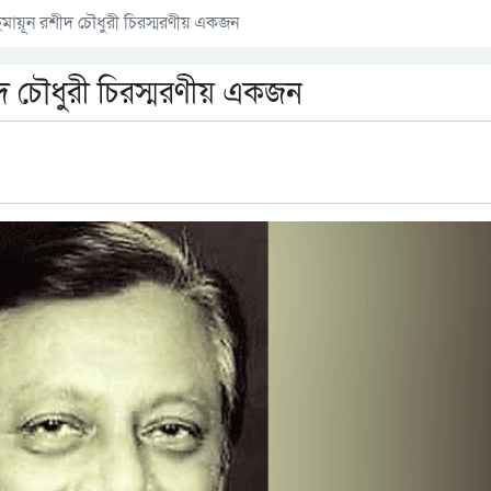
 : হুমায়ূন রশীদ চৌধুরী চিরস্মরণীয় একজন
 রশীদ চৌধুরী চিরস্মরণীয় একজন