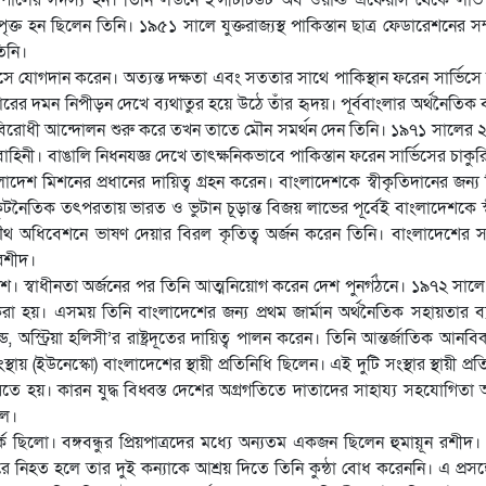
পৃক্ত হন ছিলেন তিনি। ১৯৫১ সালে যুক্তরাজ্যস্থ পাকিস্তান ছাত্র ফেডারেশনের স
িনি।
সে যোগদান করেন। অত্যন্ত দক্ষতা এবং সততার সাথে পাকিস্থান ফরেন সার্ভিসে দ
ের দমন নিপীড়ন দেখে ব্যথাতুর হয়ে উঠে তাঁর হৃদয়। পূর্ববাংলার অর্থনৈতিক ব
ার বিরোধী আন্দোলন শুরু করে তখন তাতে মৌন সমর্থন দেন তিনি। ১৯৭১ সালের ২৫
াহিনী। বাঙালি নিধনযজ্ঞ দেখে তাৎক্ষনিকভাবে পাকিস্তান ফরেন সার্ভিসের চাকুর
াংলাদেশ মিশনের প্রধানের দায়িত্ব গ্রহন করেন। বাংলাদেশকে স্বীকৃতিদানের জন্য ব
টনৈতিক তৎপরতায় ভারত ও ভুটান চূড়ান্ত বিজয় লাভের পূর্বেই বাংলাদেশকে স্
 অধিবেশনে ভাষণ দেয়ার বিরল কৃতিত্ব অর্জন করেন তিনি। বাংলাদেশের 
 রশীদ।
লাদেশ। স্বাধীনতা অর্জনের পর তিনি আত্মনিয়োগ করেন দেশ পুনর্গঠনে। ১৯৭২ সালে
্ত করা হয়। এসময় তিনি বাংলাদেশের জন্য প্রথম জার্মান অর্থনৈতিক সহায়তার ব্
অস্ট্রিয়া হলিসী’র রাষ্ট্রদূতের দায়িত্ব পালন করেন। তিনি আন্তর্জাতিক আনবিক
ায় (ইউনেস্কো) বাংলাদেশের স্থায়ী প্রতিনিধি ছিলেন। এই দুটি সংস্থার স্থায়ী প্র
রতে হয়। কারন যুদ্ধ বিধ্বস্ত দেশের অগ্রগতিতে দাতাদের সাহায্য সহযোগিতা
িল।
্পর্ক ছিলো। বঙ্গবন্ধুর প্রিয়পাত্রদের মধ্যে অন্যতম একজন ছিলেন হুমায়ূন রশীদ
ে নিহত হলে তার দুই কন্যাকে আশ্রয় দিতে তিনি কুন্ঠা বোধ করেননি। এ প্রসঙ্