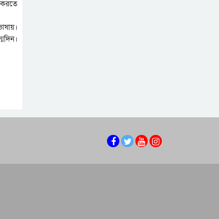
র করতে
ভাষায়।
্মদিন।