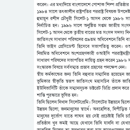
করেন। এর মধ্যদিয়ে বাংলাদেশে পোশাক শিল্প প্রতিষ্ঠার 
১৯৮৪ সালে তৎকালীন রাষ্ট্রপতির পররাষ্ট্র বিষয়ক উপদেষ্টা 
হুমায়ূন রশীদ চৌধুরী সিলেট-১ আসন থেকে ১৯৮৬ স
নির্বাচিত হন। ১৯৯৬ সালে অনুষ্ঠিত সপ্তম জাতীয় সংসদ
সিলেট-১ আসন থেকে তৃতীয় বারের মত সংসদ সদস্য নির্
জাতিসংঘ সাধারণ পরিষদের ৩৯তম অধিবেশনে তিনি বাংল
তিনি ভাইস প্রেসিডেন্ট হিসেবে সভাপতিত্ব করেন। ওআইস
নিয়মিত অধিবেশনে অংশগ্রহণকারী ওআইসি পররাষ্ট্রমন্ত
সাধারণ পরিষদের সভাপতির দায়িত্ব গ্রহন করেন ১৯৮৬ 
সংস্কারক বিষয়ে সর্বসম্মত প্রস্তাব গ্রহণের পদক্ষেপ নেন।
স্বীয় কর্মকান্ডের জন্য তিনি বহুবার সম্মানিত হয়েছেন 
ভূমিকার স্বীকৃতি স্বরূপ জাতিসংঘ মহাসচিব তাঁকে জ
ইউনিভার্সিটি তাঁকে সম্মানসূচক ডক্টরেট ডিগ্রি প্রদান করে
শান্তি পুরস্কারে ভূষিত হন।
তিনি ছিলেন নিখাদ সিলেটপ্রেমি। সিলেটের উন্নয়নে ছিল
উন্নয়ন ছিলো, জনমানুষের স্বার্থে। অবহেলিত, নিপীড়িত 
মানুষের দুর্ভোগ যাতে লাঘব হয় সেই প্রচেষ্টাই তিনি
প্রতিষ্ঠান খুব কমই আছে যেখানে তিনি যাননি বা যে
আন্তরিক ছিলেন তা অনুধাবন করা যায় কমনওয়েলথ জার্ন