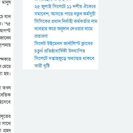
 মানুষ
২৫ জুলাই সিলেটে ১১ দলীয় ঐক্যের
সমাবেশ, আসতে পারে নতুন কর্মসুচী
চে যান
সিসিকের প্রধান নির্বাহী কর্মকর্তার নাম
ন। ’৭৫
ব্যবহার করে অনুদান দেওয়ার নামে
 আগস্ট
প্রতারণা
 জানেন
সিলেট উইমেনস জার্নালিস্ট ক্লাবের
্থাপনায়
চতুর্থ প্রতিষ্ঠাবার্ষিকী উদযাপিত
সিলেটে সপ্তাহজুড়ে অব্যাহত থাকবে
ন্দকার
ভারী বৃষ্টি
ে মেরে
সা হয়।
লো তখন
থনৈতিক
হিসেবে
্রদূতের
র সাথে
 গ্রহন