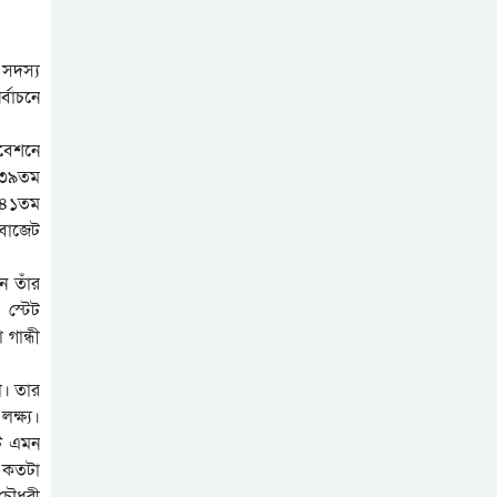
সদস্য
্বাচনে
িবেশনে
র ৩৯তম
র ৪১তম
 বাজেট
ে তাঁর
 স্টেট
 গান্ধী
া। তার
ক্ষ্য।
টে এমন
ি কতটা
চৌধুরী