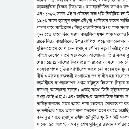
আন্তর্জাতিক বিষয়ে ডিপ্লোমা। ছাত্ররাজনীতির সাথেও সম্
এবং ১৯৫২ সালে এই সংঘটনের সভাপতি নির্বাচিত হন ত
১৯৫৩ সালে হুমায়ূন রশীদ চৌধুরী পাকিস্তান ফরেন সার্ভি
পালন করে যাচ্ছিলেন। কিন্তু বাঙালিদের উপর পাক সরকার
ক্ষুব্ধ হতে থাকে তাঁর সত্তা। বাঙালিরা যখন পাক সরক
রাতে নিরস্ত্র বাঙালিদের উপর ঝাপিয়ে পড়ে পাকহানাদার ব
মুক্তিসংগ্রামে যোগ দেন হুমায়ূন রশীদ। নতুন দিল্লীস্থ ব
বিভিন্ন দেশের সাথে শুরু করেন আলোচনা। তাঁর সফল কু
দেয়। ১৯৭১ সালের ডিসেম্বরে ভারতের সংসদে এক যৌথ
সংক্রান্ত প্রথম চুক্তির ব্যাপারেও আলোচনা করেন হুমায়ূন
দীর্ঘ ৯ মাসের রক্তক্ষয়ী সংগ্রামের পর স্বাধীন হয় বাং
জার্মানীতে বাংলাদেশের প্রথম রাষ্ট্রদূত হিসেবে নিযুক
ফলপ্রসু আলোচনা চালান। একই সাথে তিনি সুইজারল্যান্ড, 
সংস্থা (আই.এ.ই.এ) এবং জাতিসংঘ আন্তর্জাতিক উন্নয়ণ সংস্থ
দায়িত্বপালনের সময় তাকে নানা চ্যালেঞ্জ মোকাবেলা ক
দূরদর্শীতার সাথে তাকে নানা পদক্ষেপ গ্রহন করতে হয়েছ
বঙ্গবন্ধুর সাথে হুমায়ূন রশীদ চৌধুরীর খুবই ঘনিষ্ট সম
সালের ১৫ আগস্ট বঙ্গবন্ধু শেখ মুজিবুর রহমান সপরিবার