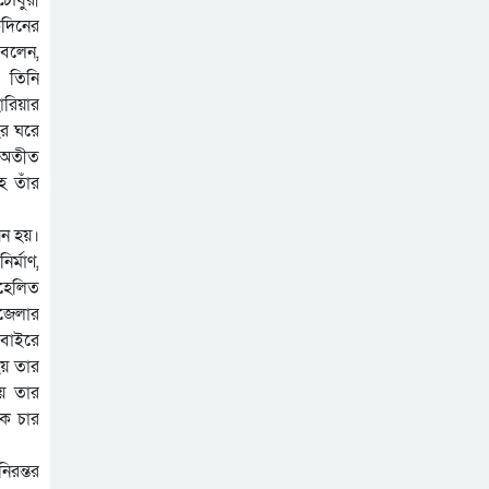
কদিনের
 বলেন,
। তিনি
ারিয়ার
হর ঘরে
য় অতীত
হ তাঁর
য়ন হয়।
ির্মাণ,
বহেলিত
পজেলার
 বাইরে
 হয় তার
ময় তার
কে চার
িরন্তর