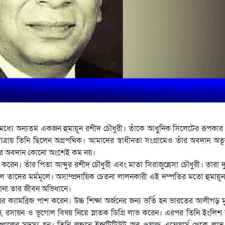
রমধ্যে অন্যতম একজন হুমায়ূন রশীদ চৌধুরী। তাঁকে আধুুনিক সিলেটের রূপকা
াত্রায় তিনি ছিলেন অগ্রপথিক। আমাদের স্বাধীনতা সংগ্রামেও তাঁর অবদান অত
ুরীর অবদান কোনো অংশেই কম নয়।
 করেন। তাঁর পিতা আব্দুর রশীদ চৌধুরী এবং মাতা সিরাজুন্নেসা চৌধুরী। তারা 
িল তাদের মর্মমূলে। অসাম্প্রদায়িক চেতনা লালনকারী এই দম্পতির মতো হুমায়ূ
লোনা তার জীবন অভিধানে।
র ক্যামব্রিজ পাশ করেন। উচ্চ শিক্ষা অর্জনের জন্য ভর্তি হন ভারতের আলীগড় 
্ঞান, রসায়ন ও ভূগোল বিষয় নিয়ে স্নাতক ডিগ্রি লাভ করেন। এরপর তিনি ইংলিশ
েম্পোলের সদস্য হন। তিনি লন্ডনে ইন্সটিটিউট অব ওয়াল্ড এফেয়ার্স থেকে লা