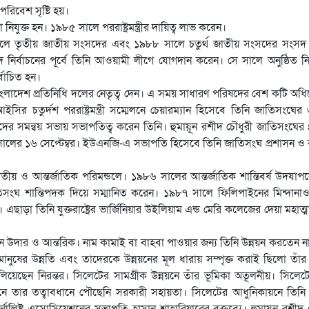
পরিবেশ সৃষ্টি হয়।
নিযুক্ত হন। ১৯৮৫ সালে পররাষ্ট্রমন্ত্রীর দায়িত্ব লাভ করেন।
ালে তৃতীয় জাতীয় সংসদের এবং ১৯৮৮ সালে চতুর্থ জাতীয় সংসদের সংসদ 
 নির্বাচনের পূর্বে তিনি আওয়ামী লীগে যোগদান করেন। সে সালে অনুষ্ঠিত নির
বাচিত হন।
াদেশ প্রতিনিধি দলের নেতৃত্ব দেন। এ সময় সাধারণ পরিষদের বেশ কটি অধ
ির চতুর্দশ পররাষ্ট্রমন্ত্রী সম্মেলনে চেয়ারম্যান হিসেবে তিনি জাতিসংঘে
্রীদের সমন্বয় সভায় সভাপতিত্ব করেন তিনি। হুমায়ূন রশীদ চৌধুরী জাতিসংঘে
সালের ১৬ সেপ্টেম্বর। ইউএনজি-এ সভাপতি হিসেবে তিনি জাতিসংঘ প্রশাসন ও
জাতীয় ও আন্তর্জাতিক পরিমন্ডলে। ১৯৮৬ সালের আন্তর্জাতিক শান্তিবর্ষ উদযাপন
াতিসংঘ শান্তিপদক দিয়ে সম্মানিত করেন। ১৯৮৭ সালে ফিলিপাইনের মিন্দানাও
। এছাড়া তিনি যুক্তরাষ্ট্রের ভার্জিনিয়ার উইলিয়াম এন্ড মেরি কলেজের দেয়া মহাত্মা
েন উদার ও আন্তরিক। নাম কামাই বা বাহবা পাওয়ার জন্য তিনি উন্নয়ন করতেন ন
মানুষের উন্নতি এবং তাদেরকে উন্নয়নের মূল ধারায় সম্পৃক্ত করাই ছিলো তাঁর ল
 চালিয়েছেন নিরন্তর। সিলেটের সামগ্রীক উন্নয়নে তাঁর ভূমিকা অতূলনীয়। সিলে
খানে তার তত্বাবধানে পৌছেনি সরকারী সহায়তা। সিলেটের আধুনিকায়নে তিন
ালিষ্ট এসোসিয়েশনের সভাপতি হাসান শাহারিয়ারের বক্তব্যে। হুমায়ূন রশীদ 