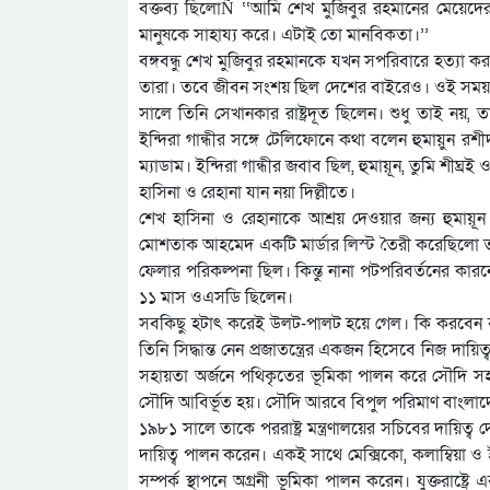
বক্তব্য ছিলোÑ ‘‘আমি শেখ মুজিবুর রহমানের মেয়েদ
মানুষকে সাহায্য করে। এটাই তো মানবিকতা।’’
বঙ্গবন্ধু শেখ মুজিবুর রহমানকে যখন সপরিবারে হত্যা 
তারা। তবে জীবন সংশয় ছিল দেশের বাইরেও। ওই সময় ঝুঁকি 
সালে তিনি সেখানকার রাষ্ট্রদূত ছিলেন। শুধু তাই নয়,
ইন্দিরা গান্ধীর সঙ্গে টেলিফোনে কথা বলেন হুমায়ুন 
ম্যাডাম। ইন্দিরা গান্ধীর জবাব ছিল, হুমায়ূন, তুমি শীঘ্রই
হাসিনা ও রেহানা যান নয়া দিল্লীতে।
শেখ হাসিনা ও রেহানাকে আশ্রয় দেওয়ার জন্য হুমায়ূ
মোশতাক আহমেদ একটি মার্ডার লিস্ট তৈরী করেছিলো তা
ফেলার পরিকল্পনা ছিল। কিন্তু নানা পটপরিবর্তনের ক
১১ মাস ওএসডি ছিলেন।
সবকিছু হটাৎ করেই উলট-পালট হয়ে গেল। কি করবেন বু
তিনি সিদ্ধান্ত নেন প্রজাতন্ত্রের একজন হিসেবে নিজ দ
সহায়তা অর্জনে পথিকৃতের ভূমিকা পালন করে সৌদি সহ
সৌদি আবির্ভূত হয়। সৌদি আরবে বিপুল পরিমাণ বাংলাদে
১৯৮১ সালে তাকে পররাষ্ট্র মন্ত্রণালয়ের সচিবের দায়িত্ব দ
দায়িত্ব পালন করেন। একই সাথে মেক্সিকো, কলাম্বিয়া ও ই
সম্পর্ক স্থাপনে অগ্রনী ভূমিকা পালন করেন। যুক্তরাষ্ট্র