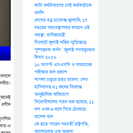
কাটা বনবিভাগের সেই কর্মকর্তাকে
বদলি
দেশের বড় চ্যালেঞ্জ জ্বালানি, ১৭
বছরের অব্যবস্থাপনার কারণে এই
অবস্থা: বাণিজ্যমন্ত্রী
সিলেটে জুলাই শহিদ স্মৃতিস্তম্ভে
পুষ্পস্তবক অর্পণ : জুলাই গণঅভ্যুত্থান
দিবস ২০২৬
১০ আগস্ট এসএসসি ও সমমানের
পরীক্ষার ফল প্রকাশ
র বললে
শাপলা চত্বরে হত্যা মামলা: শেখ
ূলনীয়।
হাসিনাসহ ৪১ জনের বিরুদ্ধে
আনুষ্ঠানিক অভিযোগ
দুজনেই
বিরোধীদলের পতন শুরু হয়েছে, ১১
ন রশীদ
দল এখন ৯ দলে গিয়ে ঠেকেছে:
রাশেদ খান
মুসলিম
কে হতে পারেন পরবর্তী রাষ্ট্রপতি,
 বার-এ
আলোচনায় এক আমলা
ভ করেন