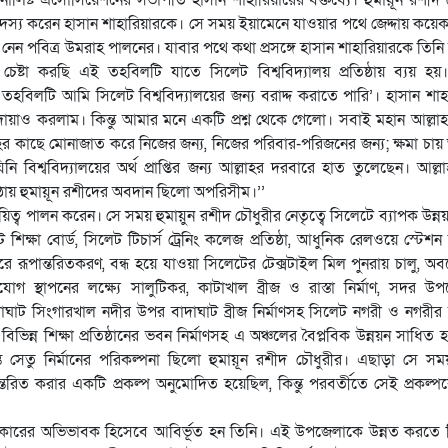
লের সদস্য করেন হাসান শাহারিয়ারকে। সে সময় ইয়ামেনে যাওয়ার পথে জেদ্দায় কয়ে
্ত নেন পবিত্র উমরাহ পালনের। যাবার পথে কথা প্রসঙ্গে হাসান শাহারিয়ারকে তিনি
টা করছি এই তহবিলটি যাতে সিলেট বিশ্ববিদ্যালয় প্রতিষ্ঠায় ব্যয় হয়
বিলটি আমি সিলেট বিশ্ববিদ্যালয়ের জন্য বরাদ্দ করাতে পারি’। হাসান শাহ
োয়াও করলাম। কিন্তু আমার মনে একটি প্রশ্ন থেকে গেলো। সবাই মহান আল্লা
াহর কাছে মোনাজাত করে নিজের জন্য, নিজের পরিবার-পরিজনের জন্য; ক্ষমা চা
 বিশ্ববিদ্যালয়ের অর্থ প্রাপ্তির জন্য আল্লাহর দরবারে হাত তুলেছেন। আল্লা
ষ্ঠায় হুমায়ূন রশীদের অবদান ছিলো অপরিসীম।’’
ব পালন করেন। সে সময় হুমায়ুন রশীদ চৌধুরীর নেতৃত্বে সিলেটে ব্যাপক উন্ন
ট শিক্ষা বোর্ড, সিলেট টিচার্স ট্রেনিং কলেজ প্রতিষ্ঠা, আধুনিক রেলওয়ে স্টেশন ন
রে রূপান্তরিতকরণ, বন্ধ হয়ে যাওয়া সিলেটের টেক্সটাইল মিল পুনরায় চালু, অ
 স্থাপনের লক্ষ্যে সালুটিকর, কাটাখাল ব্রীজ ও রাস্তা নির্মাণ, সদর উ
দাঘাট সিংগারখাল নদীর উপর বাদাঘাট ব্রীজ নির্মাণসহ সিলেট নগরী ও নগরীর
, বিভিন্ন শিক্ষা প্রতিষ্ঠানের ভবন নির্মাণসহ এ অঞ্চলের বৈপ্লবিক উন্নয়ন সাধিত
ত সেতু নির্মানের পরিকল্পনা ছিলো হুমায়ূন রশীদ চৌধুরীর। এছাড়া সে স
রিত করার একটি প্রকল্প অনুমোদিত হয়েছিল, কিন্তু পরবর্তীতে সেই প্রকল্প
িকারের অভিভাবক হিসেবে আবির্ভূত হন তিনি। এই উপজেলাকে উন্নত করতে ন