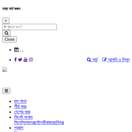
তথ্য সার্চ করুন
×
Close
,
,
সার্চ
আপনি ও লিখুন
মূল পাতা
শীর্ষ খবর
দেশের খবর
সিলেট সংবাদ
সিলেট
সুনামগঞ্জ
মৌলভীবাজার
হবিগঞ্জ
প্রবাস