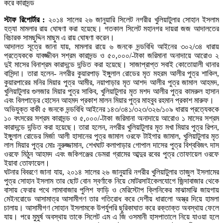
স্টাফ রিপোর্টার :
২০১৪ সালের ২৬ জানুয়ারি সিলেট নগরীর খুলিয়াটুলার সোহান ইসলাম
হত্যা মামলার রায় ঘোষণা করা হয়েছে। গতকাল সিলেট মহানগর দায়রা জজ আদালতের
বিচারক সামছুদ্দিন মাছুম এ রায় ঘোষণা করেন।
আদালত সূত্রে জানা যায়, মামলার রায়ে ৬ জনকে দন্ডবিধি আইনের ৩০২/৩৪ ধারায়
প্রত্যেককে যাবজ্জীবন সশ্রম কারাদন্ড ও ৫০,০০০/-টাকা জরিমানা অনাদায়ে আরোও ২
দুই মাসের বিনাশ্রম কারাদন্ডে দন্ডিত করা হয়েছে। সাজাপ্রাপ্ত সবাই কোতোয়ালী থানার
বাসিন্দা। তারা হলেন- নগরীর কুয়ারপাড় ইঙ্গুলাল রোডের মৃত মহরম আলীর পুত্র শাকিল,
কুয়ারপারের মনির মিয়ার পুত্র আমীর, নয়াপাড়ার মৃত আশদ আলীর পুত্র জামাল আহমদ,
খুলিয়াটুলার গুলজার মিয়ার পুত্র সাকিব, খুলিয়াটুলার মৃত মশদ আলীর পুত্র কামরুল হাসান
এবং বিলপাড়ের হোসেন আহমদ প্রকাশ মালন মিয়ার পুত্র মাহবুব রহমান প্রকাশ মারুফ।
অভিযুক্ত বাকী ৫ জনকে দন্ডবিধি আইনের ১৪৩/৩৪১/৩২৩/৩২৬/১০৯ ধারায় প্রত্যেককে
১০ বৎসরের সশ্রম কারাদন্ড ও ৫,০০০/-টাকা জরিমানা অনাদায়ে আরোও ১ মাসের সশ্রম
কারাদন্ডে দন্ডিত করা হয়েছে। তারা হলেন, নগরীর খুলিয়াটুলার মৃত মখা মিয়ার পুত্র রিপন,
ইঙ্গুলাল রোডের মির্জা আলী হাসানের পুত্র জামাল ওরফে টাইগার জামাল, খুলিয়াটুলার মৃত
লাল মিয়ার পুত্র মোঃ নুরুজ্জামান, শেখঘাট কলাপাড়ার গোপাল দাসের পুত্র বিশ্ববিজৎ দাস
ওরফে মিঠুন আহমদ এবং জকিগঞ্জের ডেমরা গ্রামের আব্দুর রবের পুত্র তোফায়েল ওরফে
ইয়াবা তোফায়েল।
ঘটনার বিবরণে জানা যায়, ২০১৪ সালের ২৬ জানুয়ারি নগরীর খুলিয়াটুলার তাজুল ইসলামের
পুত্র সোহান ইসলাম তার ছোট বোন স্বর্ণাকে নিয়ে মোটরসাইকেলযোগে জিন্দাবাজার থেকে
বাসায় ফেরার পথে লামাবাজার পুলিশ ফাড়ি ও মেরিস্টোপ ক্লিনিকের মাঝামাঝি জায়গায়
মেইনরোডে আসামাত্র আসামীগণ তার গতিরোধ করে দেশীয় ধারালো অস্ত্র দিয়ে হামলা
চালায়। আসামীগণ সোহান ইসলামকে উপর্যুপরি ছুরিকাঘাত করে রক্তাক্ত অবস্থায় ফেলে
যায়। পরে মুমুর্ষ অবস্থায় তাকে সিলেট এম এ জি ওসমানী হাসপাতালে নিয়ে যাওয়া হলে