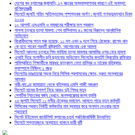
দেশের বড় চ্যালেঞ্জ জ্বালানি, ১৭ বছরের অব্যবস্থাপনার কারণে এই অবস্থা:
বাণিজ্যমন্ত্রী
সিলেটে জুলাই শহিদ স্মৃতিস্তম্ভে পুষ্পস্তবক অর্পণ : জুলাই গণঅভ্যুত্থান দিবস
২০২৬
১০ আগস্ট এসএসসি ও সমমানের পরীক্ষার ফল প্রকাশ
শাপলা চত্বরে হত্যা মামলা: শেখ হাসিনাসহ ৪১ জনের বিরুদ্ধে আনুষ্ঠানিক
অভিযোগ
বিরোধীদলের পতন শুরু হয়েছে, ১১ দল এখন ৯ দলে গিয়ে ঠেকেছে: রাশেদ খান
কে হতে পারেন পরবর্তী রাষ্ট্রপতি, আলোচনায় এক আমলা
সিলেটে আদলত চত্বরে শিশু ফাহিমা হত্যা মামলার আসামির ওপর ফের হামলা
এআই দিয়ে অশালীন ছবি ছড়ানোর অভিযোগ সিলেটের কনটেন্ট ক্রিয়েটর রাফিয়ার
শাবিপ্রবিতে শিক্ষার্থীকে মারধর: ছাত্রদল নেতা হাসিবুর ও তারেক বহিষ্কার,
ক্যাম্পাসে নিষিদ্ধ ২ বছর
সিলেটের ভাঙাচোরা সড়ক নিয়ে সিসিক প্রশাসকের ক্ষোভ, দ্রুত সংস্কারের
আহ্বান
নারী-কাণ্ডে জামায়াত থেকে বহিস্কার এমপি গাজী নজরুল
সিলেটে হামের উপসর্গ নিয়ে আরও দুই শিশুর মৃত্যু
সেপটিক ট্যাংকের বর্জ্য ড্রেনে, জনস্বাস্থ্যের জন্য হুমকি
২৫ জুলাই সিলেটে ১১ দলীয় ঐক্যের সমাবেশ, আসতে পারে নতুন কর্মসুচী
সিসিকের প্রধান নির্বাহী কর্মকর্তার নাম ব্যবহার করে অনুদান দেওয়ার নামে
প্রতারণা
সিলেট উইমেনস জার্নালিস্ট ক্লাবের চতুর্থ প্রতিষ্ঠাবার্ষিকী উদযাপিত
সিলেটে সপ্তাহজুড়ে অব্যাহত থাকবে ভারী বৃষ্টি