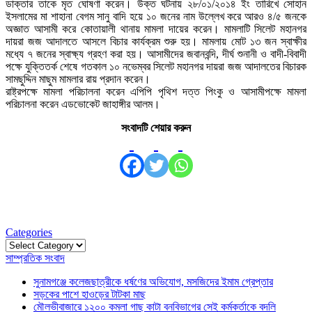
ডাক্তার তাকে মৃত ঘোষণা করেন। উক্ত ঘটনায় ২৮/০১/২০১৪ ইং তারিখে সোহান
ইসলামের মা শাহানা বেগম সানু বাদি হয়ে ১০ জনের নাম উল্লেখ করে আরও ৪/৫ জনকে
অজ্ঞাত আসামী করে কোতায়ালী থানায় মামলা দায়ের করেন। মামলাটি সিলেট মহানগর
দায়রা জজ আদালতে আসলে বিচার কার্যক্রম শুরু হয়। মামলায় মোট ১৩ জন স্বাক্ষীর
মধ্যে ৭ জনের স্বাক্ষ্য গ্রহণ করা হয়। আসামীদের জবানবন্দি, দীর্ঘ শুনানী ও বাদী-বিবাদী
পক্ষে যুক্তিতর্ক শেষে গতকাল ১০ নভেম্বর সিলেট মহানগর দায়রা জজ আদালতের বিচারক
সামছুদ্দিন মাছুম মামলার রায় প্রদান করেন।
রাষ্ট্রপক্ষে মামলা পরিচালনা করেন এপিপি পৃথিশ দত্ত পিংকু ও আসামীপক্ষে মামলা
পরিচালনা করেন এডভোকেট জাহাঙ্গীর আলম।
সংবাদটি শেয়ার করুন
Categories
Categories
সাম্প্রতিক সংবাদ
সুনামগঞ্জে কলেজছাত্রীকে ধর্ষণের অভিযোগ, মসজিদের ইমাম গ্রেপ্তার
সড়কের পাশে হাওড়ের টাটকা মাছ
মৌলভীবাজারে ১২০০ কমলা গাছ কাটা বনবিভাগের সেই কর্মকর্তাকে বদলি