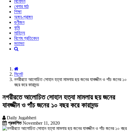
বিনোদন
খেলার মাঠ
শিক্ষা
অঙ্গন-প্রাঙ্গন
গুণীজন
কৃষি
সাহিত্য
বিশেষ প্রতিবেদন
মতামত
সিলেট
নগরীরতে আলোচিত সোহান হত্যা মামলায় ছয় জনের যাবজ্জীন ও পাঁচ জনের ১০
বছর করে কারাদন্ড
নগরীরতে আলোচিত সোহান হত্যা মামলায় ছয় জনের
যাবজ্জীন ও পাঁচ জনের ১০ বছর করে কারাদন্ড
Daily Jugabheri
প্রকাশিত
November 11, 2020