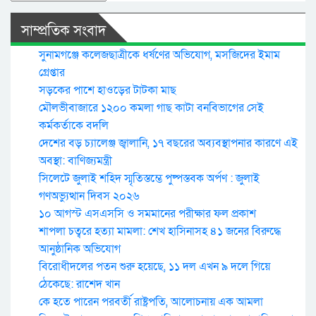
সাম্প্রতিক সংবাদ
সুনামগঞ্জে কলেজছাত্রীকে ধর্ষণের অভিযোগ, মসজিদের ইমাম
গ্রেপ্তার
সড়কের পাশে হাওড়ের টাটকা মাছ
মৌলভীবাজারে ১২০০ কমলা গাছ কাটা বনবিভাগের সেই
কর্মকর্তাকে বদলি
দেশের বড় চ্যালেঞ্জ জ্বালানি, ১৭ বছরের অব্যবস্থাপনার কারণে এই
অবস্থা: বাণিজ্যমন্ত্রী
সিলেটে জুলাই শহিদ স্মৃতিস্তম্ভে পুষ্পস্তবক অর্পণ : জুলাই
গণঅভ্যুত্থান দিবস ২০২৬
১০ আগস্ট এসএসসি ও সমমানের পরীক্ষার ফল প্রকাশ
শাপলা চত্বরে হত্যা মামলা: শেখ হাসিনাসহ ৪১ জনের বিরুদ্ধে
আনুষ্ঠানিক অভিযোগ
বিরোধীদলের পতন শুরু হয়েছে, ১১ দল এখন ৯ দলে গিয়ে
ঠেকেছে: রাশেদ খান
কে হতে পারেন পরবর্তী রাষ্ট্রপতি, আলোচনায় এক আমলা