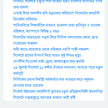
সিলেটে আদলত চত্বরে শিশু ফাহিমা হত্যা মামলার আসামির ওপর
ফের হামলা
এআই দিয়ে অশালীন ছবি ছড়ানোর অভিযোগ সিলেটের কনটেন্ট
ক্রিয়েটর রাফিয়ার
শাবিপ্রবিতে শিক্ষার্থীকে মারধর: ছাত্রদল নেতা হাসিবুর ও তারেক
বহিষ্কার, ক্যাম্পাসে নিষিদ্ধ ২ বছর
সিলেটের ভাঙাচোরা সড়ক নিয়ে সিসিক প্রশাসকের ক্ষোভ, দ্রুত
সংস্কারের আহ্বান
নারী-কাণ্ডে জামায়াত থেকে বহিস্কার এমপি গাজী নজরুল
সিলেটে হামের উপসর্গ নিয়ে আরও দুই শিশুর মৃত্যু
সেপটিক ট্যাংকের বর্জ্য ড্রেনে, জনস্বাস্থ্যের জন্য হুমকি
২৫ জুলাই সিলেটে ১১ দলীয় ঐক্যের সমাবেশ, আসতে পারে নতুন
কর্মসুচী
সিসিকের প্রধান নির্বাহী কর্মকর্তার নাম ব্যবহার করে অনুদান
দেওয়ার নামে প্রতারণা
সিলেট উইমেনস জার্নালিস্ট ক্লাবের চতুর্থ প্রতিষ্ঠাবার্ষিকী উদযাপিত
সিলেটে সপ্তাহজুড়ে অব্যাহত থাকবে ভারী বৃষ্টি