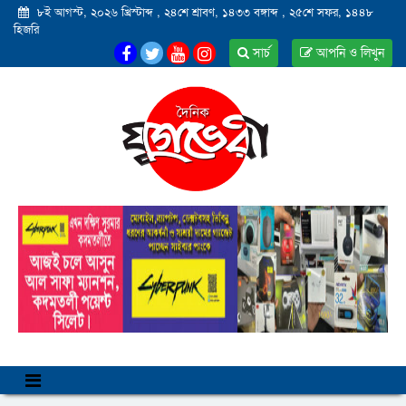
৮ই আগস্ট, ২০২৬ খ্রিস্টাব্দ
,
২৪শে শ্রাবণ, ১৪৩৩ বঙ্গাব্দ
,
২৫শে সফর, ১৪৪৮
হিজরি
সার্চ
আপনি ও লিখুন