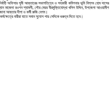
বাহী অফিসার সুমী আক্তারের সভাপতিত্বে ও সহকারী কমিশনার ভূমি বিপ্লব হোম দাসের
ম্যান মাজেদা রওশন শ্যামলী, পৌর মেয়র বীরমুক্তিযোদ্ধা খলিল উদ্দিন, উপজেলা আওয়ামীগ
জানা আক্তার দীপা ও কর্মী রুজি বেগম।
কর্মক্ষেত্রে নারীরা যাতে সমান সুযোগ পায় সেদিকে গুরুত্ব দিতে হবে।