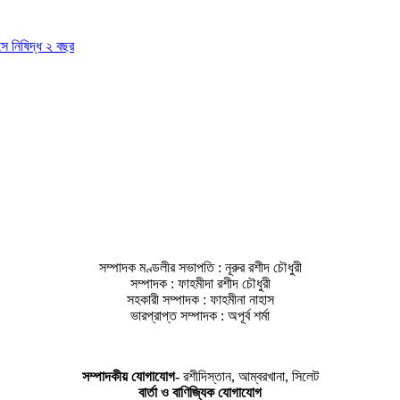
াসে নিষিদ্ধ ২ বছর
সম্পাদক মণ্ডলীর সভাপতি : নূরুর রশীদ চৌধুরী
সম্পাদক : ফাহমীদা রশীদ চৌধুরী
সহকারী সম্পাদক : ফাহমীনা নাহাস
ভারপ্রাপ্ত সম্পাদক : অপূর্ব শর্মা
সম্পাদকীয় যােগাযোগ-
রশীদিস্তান, আম্বরখানা, সিলেট
বার্তা ও বাণিজ্যিক যোগাযােগ