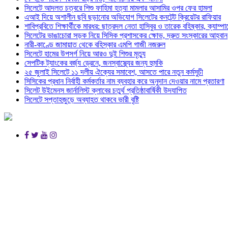
সিলেটে আদলত চত্বরে শিশু ফাহিমা হত্যা মামলার আসামির ওপর ফের হামলা
এআই দিয়ে অশালীন ছবি ছড়ানোর অভিযোগ সিলেটের কনটেন্ট ক্রিয়েটর রাফিয়ার
শাবিপ্রবিতে শিক্ষার্থীকে মারধর: ছাত্রদল নেতা হাসিবুর ও তারেক বহিষ্কার, ক্যাম্প
সিলেটের ভাঙাচোরা সড়ক নিয়ে সিসিক প্রশাসকের ক্ষোভ, দ্রুত সংস্কারের আহ্বান
নারী-কাণ্ডে জামায়াত থেকে বহিস্কার এমপি গাজী নজরুল
সিলেটে হামের উপসর্গ নিয়ে আরও দুই শিশুর মৃত্যু
সেপটিক ট্যাংকের বর্জ্য ড্রেনে, জনস্বাস্থ্যের জন্য হুমকি
২৫ জুলাই সিলেটে ১১ দলীয় ঐক্যের সমাবেশ, আসতে পারে নতুন কর্মসুচী
সিসিকের প্রধান নির্বাহী কর্মকর্তার নাম ব্যবহার করে অনুদান দেওয়ার নামে প্রতারণা
সিলেট উইমেনস জার্নালিস্ট ক্লাবের চতুর্থ প্রতিষ্ঠাবার্ষিকী উদযাপিত
সিলেটে সপ্তাহজুড়ে অব্যাহত থাকবে ভারী বৃষ্টি