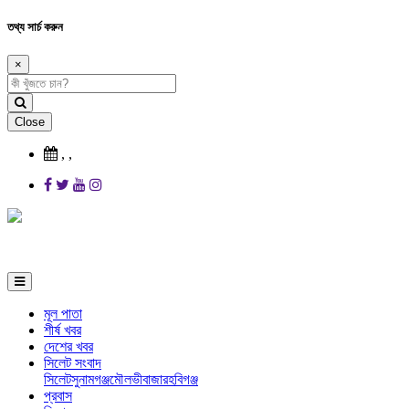
তথ্য সার্চ করুন
×
Close
,
,
মূল পাতা
শীর্ষ খবর
দেশের খবর
সিলেট সংবাদ
সিলেট
সুনামগঞ্জ
মৌলভীবাজার
হবিগঞ্জ
প্রবাস