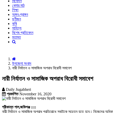
বিনোদন
খেলার মাঠ
শিক্ষা
অঙ্গন-প্রাঙ্গন
গুণীজন
কৃষি
সাহিত্য
বিশেষ প্রতিবেদন
মতামত
উপজেলা সংবাদ
নারী নির্যাতন ও সামাজিক অপরাধ বিরোধী সমাবেশ
নারী নির্যাতন ও সামাজিক অপরাধ বিরোধী সমাবেশ
Daily Jugabheri
প্রকাশিত
November 16, 2020
শ্রীকান্ত পাল,জকিগঞ্জ ::::
নারী নির্যাতন ও সামাজিক অপরাধ প্রতিরোধে সবাইকে সচেতন হতে হবে। নিজেদের অধি