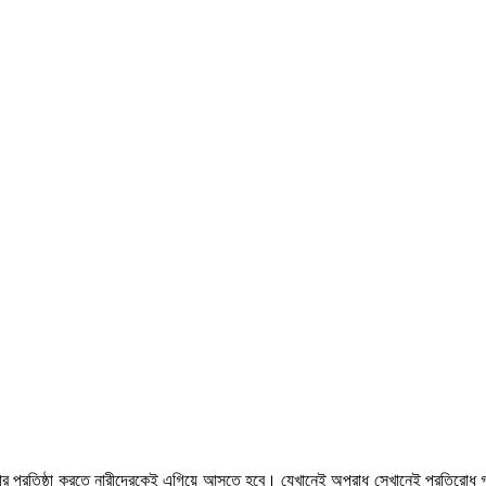
কার প্রতিষ্ঠা করতে নারীদেরকেই এগিয়ে আসতে হবে। যেখানেই অপরাধ সেখানেই প্রতিরোধ