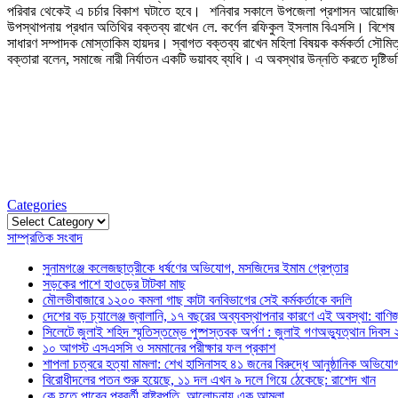
পরিবার থেকেই এ চর্চার বিকাশ ঘটাতে হবে। শনিবার সকালে উপজেলা প্রশাসন আয়োজিত 
উপস্থাপনায় প্রধান অতিথির বক্তব্য রাখেন লে. কর্ণেল রফিকুল ইসলাম বিএসসি। বিশেষ অ
সাধারণ সম্পাদক মোস্তাকিম হায়দর। স্বাগত বক্তব্য রাখেন মহিলা বিষয়ক কর্মকর্তা সৌমি
বক্তারা বলেন, সমাজে নারী নির্যাতন একটি ভয়াবহ ব্যধি। এ অবস্থার উন্নতি করতে দৃষ্টিভঙ
Categories
Categories
সাম্প্রতিক সংবাদ
সুনামগঞ্জে কলেজছাত্রীকে ধর্ষণের অভিযোগ, মসজিদের ইমাম গ্রেপ্তার
সড়কের পাশে হাওড়ের টাটকা মাছ
মৌলভীবাজারে ১২০০ কমলা গাছ কাটা বনবিভাগের সেই কর্মকর্তাকে বদলি
দেশের বড় চ্যালেঞ্জ জ্বালানি, ১৭ বছরের অব্যবস্থাপনার কারণে এই অবস্থা: বাণিজ্য
সিলেটে জুলাই শহিদ স্মৃতিস্তম্ভে পুষ্পস্তবক অর্পণ : জুলাই গণঅভ্যুত্থান দিবস
১০ আগস্ট এসএসসি ও সমমানের পরীক্ষার ফল প্রকাশ
শাপলা চত্বরে হত্যা মামলা: শেখ হাসিনাসহ ৪১ জনের বিরুদ্ধে আনুষ্ঠানিক অভিযো
বিরোধীদলের পতন শুরু হয়েছে, ১১ দল এখন ৯ দলে গিয়ে ঠেকেছে: রাশেদ খান
কে হতে পারেন পরবর্তী রাষ্ট্রপতি, আলোচনায় এক আমলা