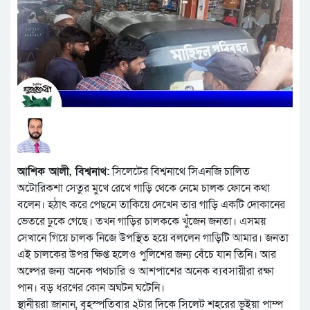
আশিক আলী, বিশ্বনাথ:
সিলেটের বিশ্বনাথে সিএনজি চালিত
অটোরিকশা সেতুর মুখে রেখে গাড়ি থেকে নেমে চালক ফোনে কথা
বলেন। হঠাৎ করে পেছনে তাকিয়ে দেখেন তার গাড়ি একটি দোকানের
ভেতরে ঢুকে গেছে। তখন গাড়ির চালককে খুঁজেন জনতা। এসময়
সেখানে গিয়ে চালক নিজে উপস্থিত হয়ে বললেন গাড়িটি আমার। জনতা
এই চালকের উপর ক্ষিপ্ত হলেও পুলিশের জন্য বেঁচে যান তিনি। আর
অল্পের জন্য অনেক পথচারি ও আশপাশের অনেক ব্যবসায়ীরা রক্ষা
পান। বড় ধরণের কোন অঘটন ঘটেনি।
স্থানীয়রা জানান, বৃহস্পতিবার ২টার দিকে সিলেট শহরের ভূইয়া পাম্প