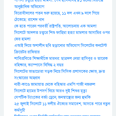
শাপলা চত্বরে হত্যা মামলা: শেখ হাসিনাসহ ৪১ জনের বিরুদ্ধে
আনুষ্ঠানিক অভিযোগ
বিরোধীদলের পতন শুরু হয়েছে, ১১ দল এখন ৯ দলে গিয়ে
ঠেকেছে: রাশেদ খান
কে হতে পারেন পরবর্তী রাষ্ট্রপতি, আলোচনায় এক আমলা
সিলেটে আদলত চত্বরে শিশু ফাহিমা হত্যা মামলার আসামির ওপর
ফের হামলা
এআই দিয়ে অশালীন ছবি ছড়ানোর অভিযোগ সিলেটের কনটেন্ট
ক্রিয়েটর রাফিয়ার
শাবিপ্রবিতে শিক্ষার্থীকে মারধর: ছাত্রদল নেতা হাসিবুর ও তারেক
বহিষ্কার, ক্যাম্পাসে নিষিদ্ধ ২ বছর
সিলেটের ভাঙাচোরা সড়ক নিয়ে সিসিক প্রশাসকের ক্ষোভ, দ্রুত
সংস্কারের আহ্বান
নারী-কাণ্ডে জামায়াত থেকে বহিস্কার এমপি গাজী নজরুল
সিলেটে হামের উপসর্গ নিয়ে আরও দুই শিশুর মৃত্যু
সেপটিক ট্যাংকের বর্জ্য ড্রেনে, জনস্বাস্থ্যের জন্য হুমকি
২৫ জুলাই সিলেটে ১১ দলীয় ঐক্যের সমাবেশ, আসতে পারে নতুন
কর্মসুচী