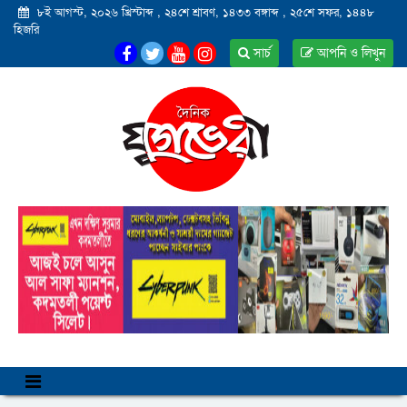
৮ই আগস্ট, ২০২৬ খ্রিস্টাব্দ
,
২৪শে শ্রাবণ, ১৪৩৩ বঙ্গাব্দ
,
২৫শে সফর, ১৪৪৮
হিজরি
সার্চ
আপনি ও লিখুন