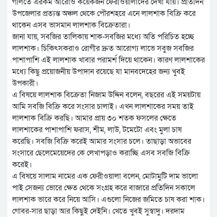
গলিতে এরকম আরোও কয়েকজন ফেরীওয়ালাদের দেখা যায়। প্রতিদিন
উপজেলার প্রত্যন্ত অঞ্চল থেকে পৌরশহরে এনে লালশাক বিক্রি করে
থাকেন এসব ভাসমান লালশাক বিক্রেতারা।
জানা যায়, সবজির তালিকায় শাক-সবজির মধ্যে অতি পরিচিত হচ্ছে
লালশাক। চিকিৎসকরাও রোগীর দ্রুত আরোগ্য লাভে সবুজ সবজির
পাশাপাশি এই লালশাক খাবার পরামর্শ দিয়ে থাকেন। কারণ লালশাকের
মধ্যে কিছু প্রয়োজনীয় উপাদান রয়েছে যা মানবদেহের জন্য খুবই
উপকারী।
এ বিষয়ে লালশাক বিক্রেতা নিজাম উদ্দিন বলেন, বছরের এই সময়টায়
আমি সবজি বিক্রি করে সংসার চালাই। এখন লালশাকের সময় তাই
লালশাক বিক্রি করছি। আমার প্রায় ৩০ শতক ফসলের ক্ষেতে
লালশাকের পাশাপাশি ফরাস, শীম, লাউ, টমেটো এবং মুলা চাষ
করেছি। সবজি বিক্রি করেই আমার সংসার চলে। তাছাড়া অভাবের
সংসারে ছেলেমেয়েদের কে লেখাপড়াও করাচ্ছি এসব সবজি বিক্রি
করেই।
এ বিষয়ে সালাম নামের এক ফেরীওয়ালা বলেন, মোটামুটি দাম ভালো
পাই সেজন্য ভোরে ক্ষেত থেকে সংগ্রহ করে বাজারে প্রতিদিন সকালে
লালশাক ভারে করে নিয়ে আসি। এগুলো নিজের জমিতে চাষ করা শাক।
গোবর-সার ছাড়া আর কিছুই দেইনি। খেতে খুবই সুস্বাদু। দরদাম