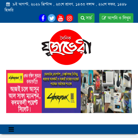
৯ই আগস্ট, ২০২৬ খ্রিস্টাব্দ
,
২৫শে শ্রাবণ, ১৪৩৩ বঙ্গাব্দ
,
২৬শে সফর, ১৪৪৮
হিজরি
সার্চ
আপনি ও লিখুন