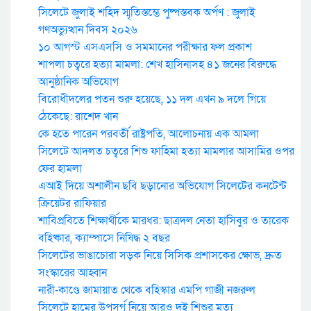
সিলেটে জুলাই শহিদ স্মৃতিস্তম্ভে পুষ্পস্তবক অর্পণ : জুলাই
গণঅভ্যুত্থান দিবস ২০২৬
১০ আগস্ট এসএসসি ও সমমানের পরীক্ষার ফল প্রকাশ
শাপলা চত্বরে হত্যা মামলা: শেখ হাসিনাসহ ৪১ জনের বিরুদ্ধে
আনুষ্ঠানিক অভিযোগ
বিরোধীদলের পতন শুরু হয়েছে, ১১ দল এখন ৯ দলে গিয়ে
ঠেকেছে: রাশেদ খান
কে হতে পারেন পরবর্তী রাষ্ট্রপতি, আলোচনায় এক আমলা
সিলেটে আদলত চত্বরে শিশু ফাহিমা হত্যা মামলার আসামির ওপর
ফের হামলা
এআই দিয়ে অশালীন ছবি ছড়ানোর অভিযোগ সিলেটের কনটেন্ট
ক্রিয়েটর রাফিয়ার
শাবিপ্রবিতে শিক্ষার্থীকে মারধর: ছাত্রদল নেতা হাসিবুর ও তারেক
বহিষ্কার, ক্যাম্পাসে নিষিদ্ধ ২ বছর
সিলেটের ভাঙাচোরা সড়ক নিয়ে সিসিক প্রশাসকের ক্ষোভ, দ্রুত
সংস্কারের আহ্বান
নারী-কাণ্ডে জামায়াত থেকে বহিস্কার এমপি গাজী নজরুল
সিলেটে হামের উপসর্গ নিয়ে আরও দুই শিশুর মৃত্যু