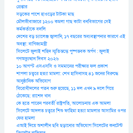
গ্রেপ্তার
সড়কের পাশে হাওড়ের টাটকা মাছ
মৌলভীবাজারে ১২০০ কমলা গাছ কাটা বনবিভাগের সেই
কর্মকর্তাকে বদলি
দেশের বড় চ্যালেঞ্জ জ্বালানি, ১৭ বছরের অব্যবস্থাপনার কারণে এই
অবস্থা: বাণিজ্যমন্ত্রী
সিলেটে জুলাই শহিদ স্মৃতিস্তম্ভে পুষ্পস্তবক অর্পণ : জুলাই
গণঅভ্যুত্থান দিবস ২০২৬
১০ আগস্ট এসএসসি ও সমমানের পরীক্ষার ফল প্রকাশ
শাপলা চত্বরে হত্যা মামলা: শেখ হাসিনাসহ ৪১ জনের বিরুদ্ধে
আনুষ্ঠানিক অভিযোগ
বিরোধীদলের পতন শুরু হয়েছে, ১১ দল এখন ৯ দলে গিয়ে
ঠেকেছে: রাশেদ খান
কে হতে পারেন পরবর্তী রাষ্ট্রপতি, আলোচনায় এক আমলা
সিলেটে আদলত চত্বরে শিশু ফাহিমা হত্যা মামলার আসামির ওপর
ফের হামলা
এআই দিয়ে অশালীন ছবি ছড়ানোর অভিযোগ সিলেটের কনটেন্ট
ক্রিয়েটর রাফিয়ার