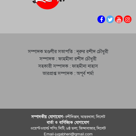
সম্পাদক মণ্ডলীর সভাপতি : নূরুর রশীদ চৌধুরী
সম্পাদক : ফাহমীদা রশীদ চৌধুরী
সহকারী সম্পাদক : ফাহমীনা নাহাস
ভারপ্রাপ্ত সম্পাদক : অপূর্ব শর্মা
সম্পাদকীয় যােগাযোগ-
রশীদিস্তান, আম্বরখানা, সিলেট
বার্তা ও বাণিজ্যিক যোগাযােগ
ওয়েস্টওয়ার্ল্ড শপিং সিটি, ৬ষ্ঠ তলা, জিন্দাবাজার, সিলেট
Email-jugabheri@gmail.com