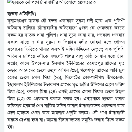
ছাতক প্রতিনিধিঃ
সুনামগঞ্জের ছাতক নৌ বন্দর এলাকায় সুরমা নদী হতে এক পুলিশী
অভিযান চালিয়ে চাাঁদাবাজীর অভিযোগে ৫জন কে গ্রেফতার করতে
সক্ষম হয় ছাতক থানা পুলিশ। থানা সুত্রে জানা যায়, গতকাল শুক্রবার
সকাল সাড়ে ৭ টায় সুরমা ও পিয়াইন নদীর মোহনা হতে গোপন
সংবাদের ভিত্তিতে থানার এসআই মহিন উদ্দিনের নেতৃত্বে এক পুলিশি
অভিযান চালিয়ে নদীতে বলগেট পাথর বালু ভর্তি নৌযান হতে চাঁদা
সংগ্রহ কালে উপজেলার ইসলাম ইউনিয়নের রহমতপুর গ্রামের মৃত
নেছার আহমদের ছেলে রুহুল আমিন (৩৮), গণেশপুর গ্রামের আজিজুল
হকের ছেলে চপল মিয়া (২০), সিলেটের কোম্পানীগঞ্জ উপজেলার
ইছাকলস ইউনিয়নের ইছাকলস গ্রামের মৃত জমির উদ্দিনের ছেলে ফরিদ
মিয়া (৩৫), রুবেল মিয়া (২৪) একই গ্রামের সোনা মিয়ার ছেলে উজ্বল
মিয়া (২৩) কে গ্রেফতার করতে সক্ষম হয়। এব্যাপারে ছাতক থানার
অফিসার ইনচার্জ শেখ নাজিম উদ্দিন জানান চাঁদাবাজদের গ্রেফতার করে
জেল হাজতে প্রেরণ করে মামলার প্রস্তুতি চলছে। নৌ পথে চাঁদাবাজী
করতে দেওয়া হবে না। আমরা চাঁদাবাজতের সমুচিৎ জবাব দিতে সক্ষম
হই।