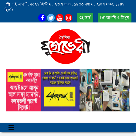
৭ই আগস্ট, ২০২৬ খ্রিস্টাব্দ
,
২৩শে শ্রাবণ, ১৪৩৩ বঙ্গাব্দ
,
২৪শে সফর, ১৪৪৮
হিজরি
সার্চ
আপনি ও লিখুন