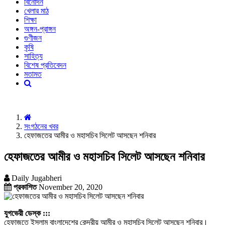
বিনোদন
খেলার মাঠ
শিক্ষা
অঙ্গন-প্রাঙ্গন
গুণীজন
কৃষি
সাহিত্য
বিশেষ প্রতিবেদন
মতামত
সংগঠনের খবর
হেফাজতের আমীর ও মহাসচিব সিলেট আসছেন শনিবার
হেফাজতের আমীর ও মহাসচিব সিলেট আসছেন শনিবার
Daily Jugabheri
প্রকাশিত
November 20, 2020
যুগভেরী ডেস্ক :::
হেফাজতে ইসলাম বাংলাদেশের কেন্দ্রীয় আমীর ও মহাসচিব সিলেট আসছেন শনিবার।