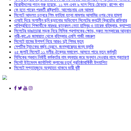
বিরোধীদলের পতন শুরু হয়েছে, ১১ দল এখন ৯ দলে গিয়ে ঠেকেছে: রাশেদ খান
কে হতে পারেন পরবর্তী রাষ্ট্রপতি, আলোচনায় এক আমলা
সিলেটে আদলত চত্বরে শিশু ফাহিমা হত্যা মামলার আসামির ওপর ফের হামলা
এআই দিয়ে অশালীন ছবি ছড়ানোর অভিযোগ সিলেটের কনটেন্ট ক্রিয়েটর রাফিয়ার
শাবিপ্রবিতে শিক্ষার্থীকে মারধর: ছাত্রদল নেতা হাসিবুর ও তারেক বহিষ্কার, ক্যাম্প
সিলেটের ভাঙাচোরা সড়ক নিয়ে সিসিক প্রশাসকের ক্ষোভ, দ্রুত সংস্কারের আহ্বান
নারী-কাণ্ডে জামায়াত থেকে বহিস্কার এমপি গাজী নজরুল
সিলেটে হামের উপসর্গ নিয়ে আরও দুই শিশুর মৃত্যু
সেপটিক ট্যাংকের বর্জ্য ড্রেনে, জনস্বাস্থ্যের জন্য হুমকি
২৫ জুলাই সিলেটে ১১ দলীয় ঐক্যের সমাবেশ, আসতে পারে নতুন কর্মসুচী
সিসিকের প্রধান নির্বাহী কর্মকর্তার নাম ব্যবহার করে অনুদান দেওয়ার নামে প্রতারণা
সিলেট উইমেনস জার্নালিস্ট ক্লাবের চতুর্থ প্রতিষ্ঠাবার্ষিকী উদযাপিত
সিলেটে সপ্তাহজুড়ে অব্যাহত থাকবে ভারী বৃষ্টি