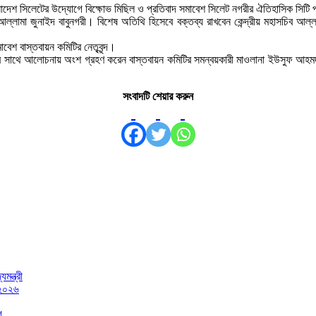
 বাংলাদেশ সিলেটের উদ্যোগে বিক্ষোভ মিছিল ও প্রতিবাদ সমাবেশ সিলেট নগরীর ঐতিহাসিক সিটি প
্লামা জুনাইদ বাবুনগরী। বিশেষ অতিথি হিসেবে বক্তব্য রাখবেন কেন্দ্রীয় মহাসচিব আল্ল
বেশ বাস্তবায়ন কমিটির নেতৃবৃন্দ।
 সাথে আলোচনায় অংশ গ্রহণ করেন বাস্তবায়ন কমিটির সমন্বয়কারী মাওলানা ইউসুফ আহমদ খা
সংবাদটি শেয়ার করুন
মন্ত্রী
 ২০২৬
গ