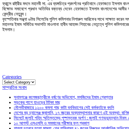
ফ্রান্সে রাষ্ট্রীয় মদদে মহানবী সা. এর ব্যঙ্গচিত্র প্রদর্শনের প্রতিবাদে হেফাজতে ইসলাম
বিক্ষোভ সমাবেশে প্রধান অতিথির বক্তব্য দেবেন হেফাজতে ইসলাম বাংলাদেশের আমীর আল
কেন্দ্রীয় নেতৃবৃন্দ।
বৃহস্পতিবার সন্ধ্যা ৬টায় সিলেটের পুলিশ কমিশনার নিশারুল আরিফের সাথে সাক্ষাত করেন সমা
মহানগর ইমাম সমিতির সভাপতি মাওলানা হাবীব আহমদ শিহাবের নেতৃত্বে পুলিশ কমিশনারের
ইসলাম।
Categories
Categories
সাম্প্রতিক সংবাদ
সুনামগঞ্জে কলেজছাত্রীকে ধর্ষণের অভিযোগ, মসজিদের ইমাম গ্রেপ্তার
সড়কের পাশে হাওড়ের টাটকা মাছ
মৌলভীবাজারে ১২০০ কমলা গাছ কাটা বনবিভাগের সেই কর্মকর্তাকে বদলি
দেশের বড় চ্যালেঞ্জ জ্বালানি, ১৭ বছরের অব্যবস্থাপনার কারণে এই অবস্থা: বাণিজ্য
সিলেটে জুলাই শহিদ স্মৃতিস্তম্ভে পুষ্পস্তবক অর্পণ : জুলাই গণঅভ্যুত্থান দিবস
১০ আগস্ট এসএসসি ও সমমানের পরীক্ষার ফল প্রকাশ
শাপলা চত্বরে হত্যা মামলা: শেখ হাসিনাসহ ৪১ জনের বিরুদ্ধে আনুষ্ঠানিক অভিযো