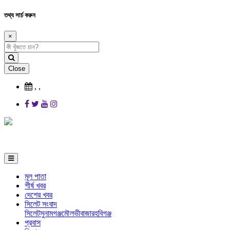
তথ্য সার্চ করুন
×
Close
,
,
মূল পাতা
শীর্ষ খবর
দেশের খবর
সিলেট সংবাদ
সিলেট
সুনামগঞ্জ
মৌলভীবাজার
হবিগঞ্জ
প্রবাস