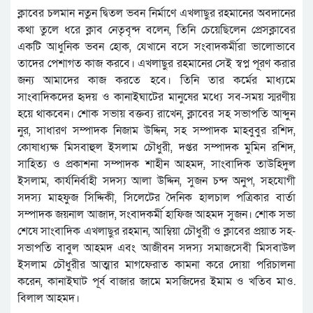
ক্লাবের চলমান নতুন দ্বিতল ভবন নির্মাণে এখলাছুর রহমানের অবদানের
কথা তুলে ধরে ক্লাব নেতৃবৃন্দ বলেন, তিনি চেয়েছিলেন প্রেসক্লাবের
একটি আধুনিক ভবন হোক, যেখানে বসে সংবাদকর্মীরা ভালোভাবে
তাদের পেশাগত কাজ করবে। এখলাছুর রহমানের সেই স্বপ্ন পূরণ করার
জন্য আমাদের কাজ করতে হবে। তিনি তার কর্মের মাধ্যমে
সাংবাদিকদের হৃদয় ও কানাইঘাটের মানুষের মধ্যে সব-সময় স্মরণীয়
হয়ে থাকবেন। শোক সভায় বক্তব্য রাখেন, ক্লাবের সহ সভাপতি আব্দুন
নুর, সাধারণ সম্পাদক নিজাম উদ্দিন, সহ সম্পাদক মাহবুবুর রশিদ,
কোষাধ্যক্ষ মিসবাহুল ইসলাম চৌধুরী, দপ্তর সম্পাদক মুমিন রশিদ,
সাহিত্য ও প্রকাশনা সম্পাদক শাহীন আহমদ, সাংবাদিক তাউহিদুল
ইসলাম, কার্যনির্বাহী সদস্য আলা উদ্দিন, সুজন চন্দ অনুপ, সহযোগী
সদস্য মাহফুজ সিদ্দিকী, সিলেটের দৈনিক হালচাল পত্রিকার বার্তা
সম্পাদক জয়নাল আজাদ, সংবাদকর্মী হাফিজ আহমদ সুজন। শোক সভা
শেষে সাংবাদিক এখলাছুর রহমান, আম্বিয়া চৌধুরী ও ক্লাবের প্রয়াত সহ-
সভাপতি বাবুল আহমদ এবং আজীবন সদস্য সমাজসেবী মিসবাউল
ইসলাম চৌধুরীর আত্মার মাগফেরাত কামনা করে দোয়া পরিচালনা
করেন, কানাইঘাট পূর্ব বাজার জামে মসজিদের ইমাম ও খতিব মাও.
বিলাল আহমদ।