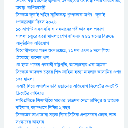
দেশের বড় চ্যালেঞ্জ জ্বালানি, ১৭ বছরের অব্যবস্থাপনার কারণে এই
অবস্থা: বাণিজ্যমন্ত্রী
সিলেটে জুলাই শহিদ স্মৃতিস্তম্ভে পুষ্পস্তবক অর্পণ : জুলাই
গণঅভ্যুত্থান দিবস ২০২৬
১০ আগস্ট এসএসসি ও সমমানের পরীক্ষার ফল প্রকাশ
শাপলা চত্বরে হত্যা মামলা: শেখ হাসিনাসহ ৪১ জনের বিরুদ্ধে
আনুষ্ঠানিক অভিযোগ
বিরোধীদলের পতন শুরু হয়েছে, ১১ দল এখন ৯ দলে গিয়ে
ঠেকেছে: রাশেদ খান
কে হতে পারেন পরবর্তী রাষ্ট্রপতি, আলোচনায় এক আমলা
সিলেটে আদলত চত্বরে শিশু ফাহিমা হত্যা মামলার আসামির ওপর
ফের হামলা
এআই দিয়ে অশালীন ছবি ছড়ানোর অভিযোগ সিলেটের কনটেন্ট
ক্রিয়েটর রাফিয়ার
শাবিপ্রবিতে শিক্ষার্থীকে মারধর: ছাত্রদল নেতা হাসিবুর ও তারেক
বহিষ্কার, ক্যাম্পাসে নিষিদ্ধ ২ বছর
সিলেটের ভাঙাচোরা সড়ক নিয়ে সিসিক প্রশাসকের ক্ষোভ, দ্রুত
সংস্কারের আহ্বান