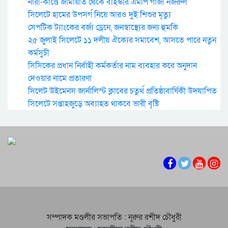
নারী-কাণ্ডে জামায়াত থেকে বহিস্কার এমপি গাজী নজরুল
সিলেটে হামের উপসর্গ নিয়ে আরও দুই শিশুর মৃত্যু
সেপটিক ট্যাংকের বর্জ্য ড্রেনে, জনস্বাস্থ্যের জন্য হুমকি
২৫ জুলাই সিলেটে ১১ দলীয় ঐক্যের সমাবেশ, আসতে পারে নতুন
কর্মসুচী
সিসিকের প্রধান নির্বাহী কর্মকর্তার নাম ব্যবহার করে অনুদান
দেওয়ার নামে প্রতারণা
সিলেট উইমেনস জার্নালিস্ট ক্লাবের চতুর্থ প্রতিষ্ঠাবার্ষিকী উদযাপিত
সিলেটে সপ্তাহজুড়ে অব্যাহত থাকবে ভারী বৃষ্টি
সম্পাদক মণ্ডলীর সভাপতি : নূরুর রশীদ চৌধুরী