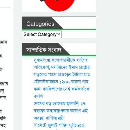
Categories
Categories
মহাল
র
সাম্প্রতিক সংবাদ
্দ
সুনামগঞ্জে কলেজছাত্রীকে ধর্ষণের
অভিযোগ, মসজিদের ইমাম গ্রেপ্তার
তি
সড়কের পাশে হাওড়ের টাটকা মাছ
মৌলভীবাজারে ১২০০ কমলা গাছ
্রধান
কাটা বনবিভাগের সেই কর্মকর্তাকে
ালু
বদলি
শনাল
দেশের বড় চ্যালেঞ্জ জ্বালানি, ১৭
বছরের অব্যবস্থাপনার কারণে এই
া
অবস্থা: বাণিজ্যমন্ত্রী
য়নি।
সিলেটে জুলাই শহিদ স্মৃতিস্তম্ভে
িসহ