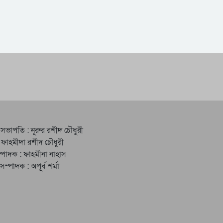
 সভাপতি : নূরুর রশীদ চৌধুরী
 ফাহমীদা রশীদ চৌধুরী
্পাদক : ফাহমীনা নাহাস
ত সম্পাদক : অপূর্ব শর্মা