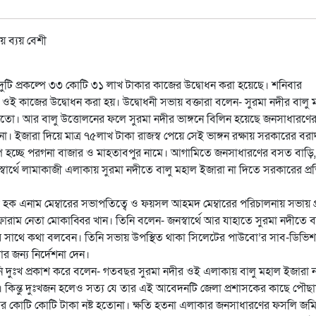
নো দুটি প্রকল্পে ৩৩ কোটি ৩১ লাখ টাকার কাজের উদ্বোধন করা হয়েছে। শনিবার
 কাজের উদ্বোধন করা হয়। উদ্বোধনী সভায় বক্তারা বলেন- সুরমা নদীর বালু 
 মতো। আর বালু উত্তোলনের ফলে সুরমা নদীর ভাঙ্গনে বিলিন হয়েছে জনসাধারণে
না। ইজারা দিয়ে মাত্র ৭৫লাখ টাকা রাজস্ব পেয়ে সেই ভাঙ্গন রক্ষায় সরকারের বরাদ
কল্প হচ্ছে পরগনা বাজার ও মাহতাবপুর নামে। আগামিতে জনসাধারণের বসত বাড়ি,
ার্থে লামাকাজী এলাকায় সুরমা নদীতে বালু মহাল ইজারা না দিতে সরকারের প্র
 হক এনাম মেম্বারের সভাপতিত্বে ও ফয়সল আহমদ মেম্বারের পরিচালনায় সভায় প
াম নেতা মোকাব্বির খান। তিনি বলেন- জনস্বার্থে আর যাহাতে সুরমা নদীতে ব
কের সাথে কথা বলবেন। তিনি সভায় উপস্থিত থাকা সিলেটের পাউবো’র সাব-ডিভি
 জন্য নির্দেশনা দেন।
নি দুঃখ প্রকাশ করে বলেন- গতবছর সুরমা নদীর ওই এলাকায় বালু মহাল ইজারা ন
 কিন্তু দুঃখজন হলেও সত্য যে তার এই আবেদনটি জেলা প্রশাসকের কাছে পৌছা
ের কোটি কোটি টাকা নষ্ট হতোনা। ক্ষতি হতনা এলাকার জনসাধারণের ফসলি জম